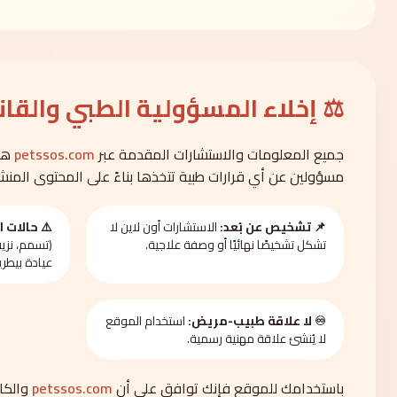
⚖️ إخلاء المسؤولية الطبي والقا
جميع المعلومات والاستشارات المقدمة عبر
petssos.com
هي 
مسؤولين عن أي قرارات طبية تتخذها بناءً على المحتوى المنشو
📌 تشخيص عن بُعد:
الاستشارات أون لاين لا
⚠️ حالات ا
تشكل تشخيصًا نهائيًا أو وصفة علاجية.
(تسمم، نزيف
عيادة بيطري
♾️ لا علاقة طبيب-مريض:
استخدام الموقع
لا يُنشئ علاقة مهنية رسمية.
باستخدامك للموقع فإنك توافق على أن
petssos.com
والكاد