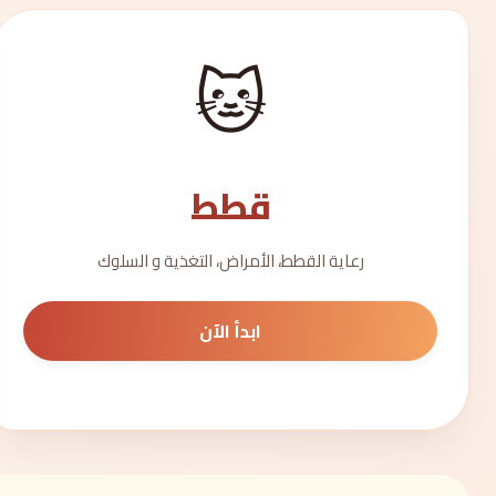
🐱
قطط
رعاية القطط، الأمراض، التغذية و السلوك
ابدأ الآن