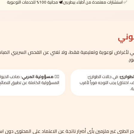
✅ استشارات معتمدة من أطباء بيطريين
🕊️ مجانية 100% للخدمات التوعوية
نوني
لأغراض توعوية وتعليمية فقط، ولا تغني عن الفحص السريري المباش
ر.
لطوارئ:
في حالات الطوارئ
🧑‍⚕️ مسؤولية المربي:
صاحب الحيوا
، اختناق) يجب التوجه فوراً لأقرب
المسؤولية الكاملة عن تطبيق النصائح
ة.
ر الطبي غير ملزمين بأي أضرار ناتجة عن الاعتماد على المحتوى دون