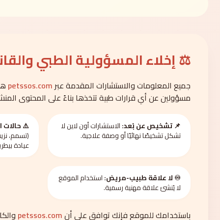
⚖️ إخلاء المسؤولية الطبي والقا
جميع المعلومات والاستشارات المقدمة عبر
petssos.com
هي 
مسؤولين عن أي قرارات طبية تتخذها بناءً على المحتوى المنشو
📌 تشخيص عن بُعد:
الاستشارات أون لاين لا
⚠️ حالات ا
تشكل تشخيصًا نهائيًا أو وصفة علاجية.
(تسمم، نزيف
عيادة بيطري
♾️ لا علاقة طبيب-مريض:
استخدام الموقع
لا يُنشئ علاقة مهنية رسمية.
باستخدامك للموقع فإنك توافق على أن
petssos.com
والكاد