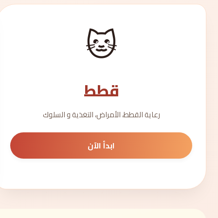
🐱
قطط
رعاية القطط، الأمراض، التغذية و السلوك
ابدأ الآن