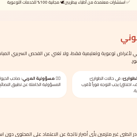
✅ استشارات معتمدة من أطباء بيطريين
🕊️ مجانية 100% للخدمات التوعوية
نوني
لأغراض توعوية وتعليمية فقط، ولا تغني عن الفحص السريري المباش
ر.
لطوارئ:
في حالات الطوارئ
🧑‍⚕️ مسؤولية المربي:
صاحب الحيوا
، اختناق) يجب التوجه فوراً لأقرب
المسؤولية الكاملة عن تطبيق النصائح
ة.
ر الطبي غير ملزمين بأي أضرار ناتجة عن الاعتماد على المحتوى دون