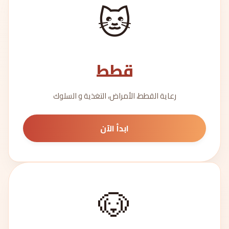
🐱
قطط
رعاية القطط، الأمراض، التغذية و السلوك
ابدأ الآن
🐶