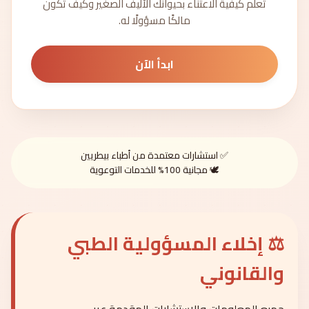
تعلّم كيفية الاعتناء بحيوانك الأليف الصغير وكيف تكون
مالكًا مسؤولًا له.
ابدأ الآن
✅ استشارات معتمدة من أطباء بيطريين
🕊️ مجانية 100% للخدمات التوعوية
⚖️ إخلاء المسؤولية الطبي
والقانوني