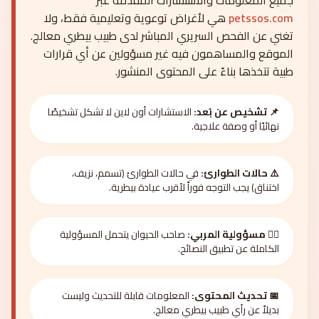
جميع المعلومات والاستشارات المقدمة عبر
petssos.com
هي لأغراض توعوية وتعليمية فقط، ولا
تغني عن الفحص السريري المباشر لدى طبيب بيطري معالج.
الموقع والمساهمون فيه غير مسؤولين عن أي قرارات
طبية تتخذها بناءً على المحتوى المنشور.
📌 تشخيص عن بُعد:
الاستشارات أون لاين لا تشكل تشخيصًا
نهائيًا أو وصفة علاجية.
⚠️ حالات الطوارئ:
في حالات الطوارئ (تسمم، نزيف،
اختناق) يجب التوجه فوراً لأقرب عيادة بيطرية.
🧑‍⚕️ مسؤولية المربي:
صاحب الحيوان يتحمل المسؤولية
الكاملة عن تطبيق النصائح.
📅 تحديث المحتوى:
المعلومات قابلة للتحديث وليست
بديلاً عن رأي طبيب بيطري معالج.