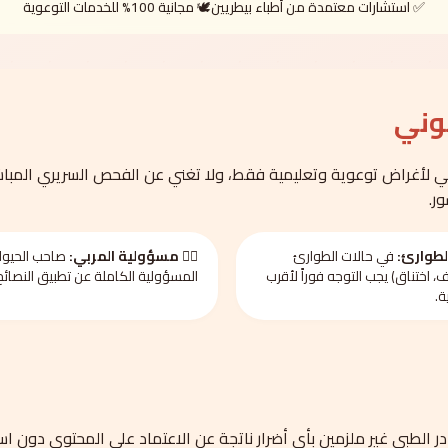
✅ استشارات معتمدة من أطباء بيطريين
🕊️ مجانية 100% للخدمات التوعوية
نوني
لأغراض توعوية وتعليمية فقط، ولا تغني عن الفحص السريري المباش
ر.
لطوارئ:
في حالات الطوارئ
🧑‍⚕️ مسؤولية المربي:
صاحب الحيوا
، اختناق) يجب التوجه فوراً لأقرب
المسؤولية الكاملة عن تطبيق النصائح
ة.
ر الطبي غير ملزمين بأي أضرار ناتجة عن الاعتماد على المحتوى دون