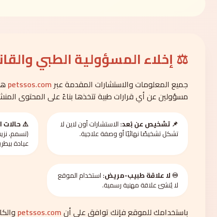
⚖️ إخلاء المسؤولية الطبي والقا
جميع المعلومات والاستشارات المقدمة عبر
petssos.com
هي 
مسؤولين عن أي قرارات طبية تتخذها بناءً على المحتوى المنشو
📌 تشخيص عن بُعد:
الاستشارات أون لاين لا
⚠️ حالات ا
تشكل تشخيصًا نهائيًا أو وصفة علاجية.
(تسمم، نزيف
عيادة بيطري
♾️ لا علاقة طبيب-مريض:
استخدام الموقع
لا يُنشئ علاقة مهنية رسمية.
باستخدامك للموقع فإنك توافق على أن
petssos.com
والكاد