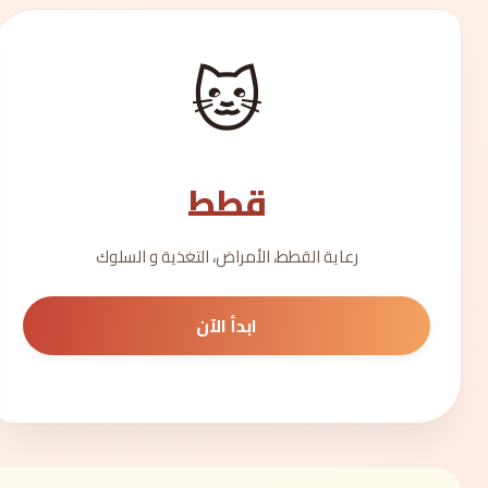
🐱
قطط
رعاية القطط، الأمراض، التغذية و السلوك
ابدأ الآن