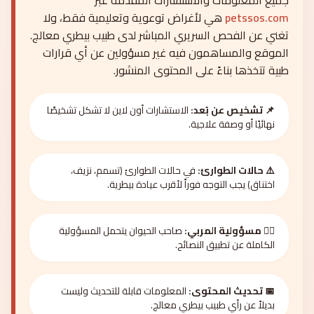
جميع المعلومات والاستشارات المقدمة عبر
petssos.com
هي لأغراض توعوية وتعليمية فقط، ولا
تغني عن الفحص السريري المباشر لدى طبيب بيطري معالج.
الموقع والمساهمون فيه غير مسؤولين عن أي قرارات
طبية تتخذها بناءً على المحتوى المنشور.
📌 تشخيص عن بُعد:
الاستشارات أون لاين لا تشكل تشخيصًا
نهائيًا أو وصفة علاجية.
⚠️ حالات الطوارئ:
في حالات الطوارئ (تسمم، نزيف،
اختناق) يجب التوجه فوراً لأقرب عيادة بيطرية.
🧑‍⚕️ مسؤولية المربي:
صاحب الحيوان يتحمل المسؤولية
الكاملة عن تطبيق النصائح.
📅 تحديث المحتوى:
المعلومات قابلة للتحديث وليست
بديلاً عن رأي طبيب بيطري معالج.