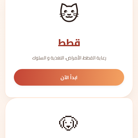
🐱
قطط
رعاية القطط، الأمراض، التغذية و السلوك
ابدأ الآن
🐶