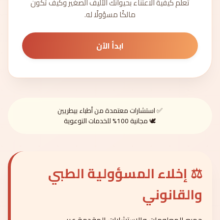
تعلّم كيفية الاعتناء بحيوانك الأليف الصغير وكيف تكون
مالكًا مسؤولًا له.
ابدأ الآن
✅ استشارات معتمدة من أطباء بيطريين
🕊️ مجانية 100% للخدمات التوعوية
⚖️ إخلاء المسؤولية الطبي
والقانوني