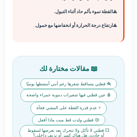
القطة تموء بألم حاد أثناء التبول.
ارتفاع درجة الحرارة أو انخفاضها مع خمول.
📖 مقالات مختارة لك
🪮 قطتي يتساقط شعرها رغم أنني أمشطها يوميًا
🩸 عين قطتي فيها شعيرات دموية حمراء واضحة
⚡ عدم قدرة القطة على المشي فجأة
😢 قطتي ولدت قط ميت ماذا أفعل
💥 قطتي لا تأكل ولا تتحرك بعد تعرضها لسقوط
أو حادث، هل هناك كسر أو نزيف داخلي؟