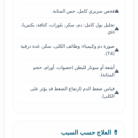
فحص سريري كامل، جس المثانة.
تحليل بول كامل: دم، سكر، بلورات، كثافة، بكتيريا،
pH.
صورة دم وكيمياء: وظائف الكلى، سكر، غدة درقية
(T4).
أشعة أو سونار للبطن (حصوات، أورام، حجم
المثانة).
قياس ضغط الدم (ارتفاع الضغط قد يؤثر على
الكلى).
💊 العلاج حسب السبب