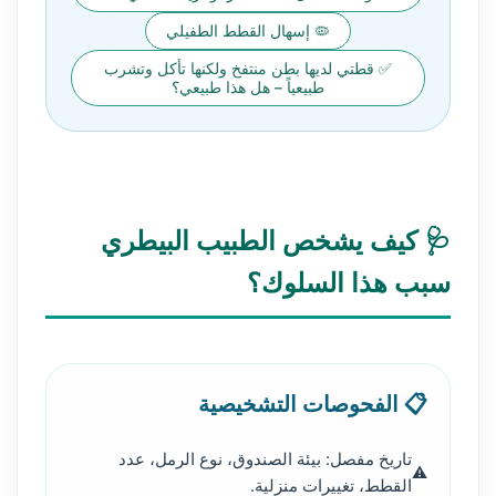
🦠 إسهال القطط الطفيلي
✅ قطتي لديها بطن منتفخ ولكنها تأكل وتشرب
طبيعياً – هل هذا طبيعي؟
🩺 كيف يشخص الطبيب البيطري
سبب هذا السلوك؟
📋 الفحوصات التشخيصية
تاريخ مفصل: بيئة الصندوق، نوع الرمل، عدد
القطط، تغييرات منزلية.