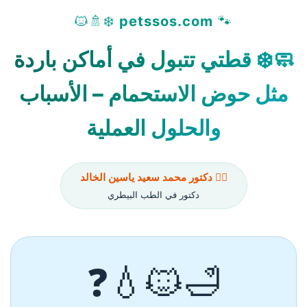
❄️🚿🐱
petssos.com
🐾
🧼❄️ قطتي تتبول في أماكن باردة
مثل حوض الاستحمام – الأسباب
والحلول العملية
👨‍⚕️ دكتور محمد سعيد ياسين الخالد
دكتور في الطب البيطري
🛁🐱💧❓