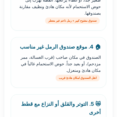
صغير جداً، أو غطاء يزعجها. القطة تهرب إلى
حوض الاستحمام لأنه مكان هادئ ونظيف مقارنة
بصندوقها.
صندوق مفتوح كبير + رمل ناعم غير معطر
🏠 4. موقع صندوق الرمل غير مناسب
الصندوق في مكان صاخب (قرب الغسالة، ممر
مزدحم)، أو بعيد جداً. حوض الاستحمام غالباً في
مكان هادئ ومنعزل.
انقل الصندوق لمكان هادئ قريب
😿 5. التوتر والقلق أو النزاع مع قطط
أخرى