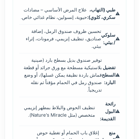
طبي (التهاب،
علاج المرض الأساسي – مضادات
سكري، كلوي):
حيوية، إنسولين، نظام غذائي خاص.
تحسين ظروف صندوق الرمل، إضافة
سلوكي
صناديق، تنظيف إنزيمي، فرمونات، إثراء
/ بيئي:
بيئي.
توفير صندوق بديل بسطح بارد (صينية
تفضيل
بلاستيكية مسطحة مع ورق جرائد أو قطعة
السطح
قماش باردة نظيفة يمكن غسلها)، أو وضع
البارد:
صندوق رمل في الحمام مؤقتاً ثم نقله
تدريجياً.
رائحة
تنظيف الحوض والبلاط بمطهر إنزيمي
البول
متخصص (مثل Nature's Miracle).
القديمة:
منع
إغلاق باب الحمام أو تغطية حوض