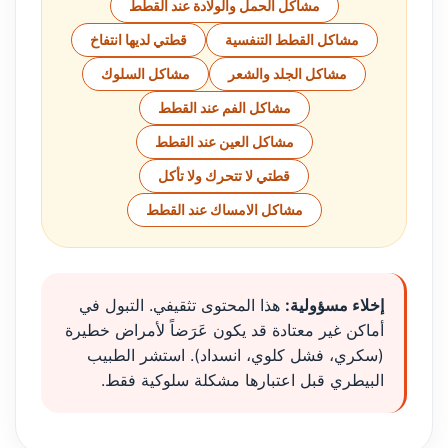
مشاكل الحمل والولادة عند القطط
مشاكل القطط التنفسية
قطتي لديها انتفاخ
مشاكل الجلد والشعر
مشاكل السلوك
مشاكل الفم عند القطط
مشاكل العين عند القطط
قطتي لا تتحرك ولا تأكل
مشاكل الامساك عند القطط
إخلاء مسؤولية:
هذا المحتوى تثقيفي. التبول في
أماكن غير معتادة قد يكون عَرَضاً لأمراض خطيرة
(سكري، فشل كلوي، انسداد). استشر الطبيب
البيطري قبل اعتبارها مشكلة سلوكية فقط.