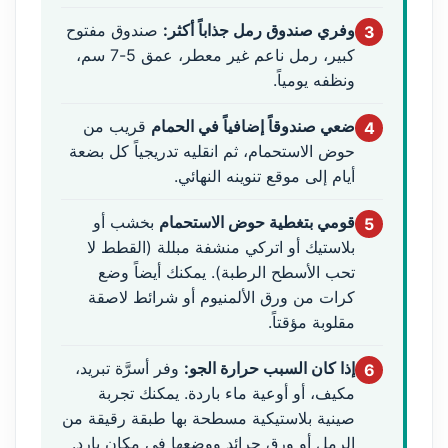
وفري صندوق رمل جذاباً أكثر:
صندوق مفتوح
3
كبير، رمل ناعم غير معطر، عمق 5-7 سم،
ونظفه يومياً.
ضعي صندوقاً إضافياً في الحمام
قريب من
4
حوض الاستحمام، ثم انقليه تدريجياً كل بضعة
أيام إلى موقع تنوينه النهائي.
قومي بتغطية حوض الاستحمام
بخشب أو
5
بلاستيك أو اتركي منشفة مبللة (القطط لا
تحب الأسطح الرطبة). يمكنك أيضاً وضع
كرات من ورق الألمنيوم أو شرائط لاصقة
مقلوبة مؤقتاً.
إذا كان السبب حرارة الجو:
وفر أسرَّة تبريد،
6
مكيف، أو أوعية ماء باردة. يمكنك تجربة
صينية بلاستيكية مسطحة بها طبقة رقيقة من
الرمل أو ورق جرائد ووضعها في مكان بارد.