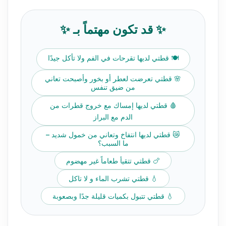
✨ قد تكون مهتماً بـ ✨
🍽️ قطتي لديها تقرحات في الفم ولا تأكل جيدًا
🌸 قطتي تعرضت لعطر أو بخور وأصبحت تعاني
من ضيق تنفس
🩸 قطتي لديها إمساك مع خروج قطرات من
الدم مع البراز
😿 قطتي لديها انتفاخ وتعاني من خمول شديد –
ما السبب؟
🍗 قطتي تتقيأ طعاماً غير مهضوم
💧 قطتي تشرب الماء و لا تاكل
💧 قطتي تتبول بكميات قليلة جدًا وبصعوبة