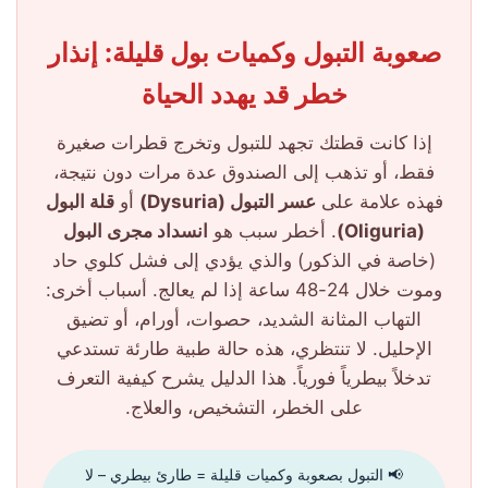
صعوبة التبول وكميات بول قليلة: إنذار
خطر قد يهدد الحياة
إذا كانت قطتك تجهد للتبول وتخرج قطرات صغيرة
فقط، أو تذهب إلى الصندوق عدة مرات دون نتيجة،
فهذه علامة على
عسر التبول (Dysuria)
أو
قلة البول
(Oliguria)
. أخطر سبب هو
انسداد مجرى البول
(خاصة في الذكور) والذي يؤدي إلى فشل كلوي حاد
وموت خلال 24-48 ساعة إذا لم يعالج. أسباب أخرى:
التهاب المثانة الشديد، حصوات، أورام، أو تضيق
الإحليل. لا تنتظري، هذه حالة طبية طارئة تستدعي
تدخلاً بيطرياً فورياً. هذا الدليل يشرح كيفية التعرف
على الخطر، التشخيص، والعلاج.
📢 التبول بصعوبة وكميات قليلة = طارئ بيطري – لا