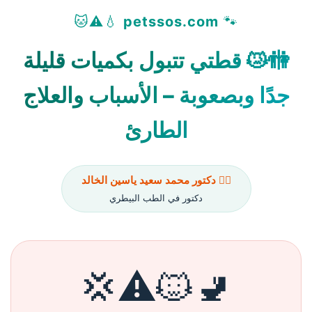
💧⚠️🐱
petssos.com
🐾
🚻😿 قطتي تتبول بكميات قليلة
جدًا وبصعوبة – الأسباب والعلاج
الطارئ
👨‍⚕️ دكتور محمد سعيد ياسين الخالد
دكتور في الطب البيطري
🚽🐱⚠️💢