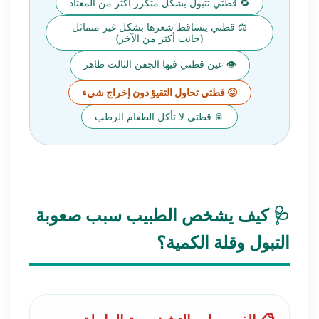
🔁 قطتي تتبول بشكل متكرر أكثر من المعتاد
⚖️ قطتي يتساقط شعرها بشكل غير متماثل
(جانب أكثر من الآخر)
👁️ عين قطتي فيها الجفن الثالث ظاهر
😖 قطتي تحاول التقيؤ دون إخراج شيء
🥫 قطتي لا تأكل الطعام الرطب
🩺 كيف يشخص الطبيب سبب صعوبة
التبول وقلة الكمية؟