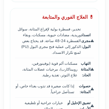
💊 العلاج الفوري والمتابعة
تخدير، قسطرة بولية لإفراغ المثانة، سوائل
انسداد
وريدية، مضادات حيوية، مسكنات، وبقاء
مجرى
القسطرة 24-48 ساعة. قد يحتاج بعض
البول:
الذكور إلى عملية فتح مجرى البول (PU)
لمنع تكرار الانسداد.
التهاب
مسكنات ألم قوية (بوفينورفين،
المثانة
روبيناكارب)، مرخيات عضلات المثانة،
الحاد:
علاج التوتر، تغذية رطبة.
حصوات
إذا كانت صغيرة قد تذوب بغذاء خاص، أو
المثانة:
تستأصل جراحياً.
تضيق الإحليل أو
خيارات جراحية أو تلطيفية
الأورام:
حسب الحالة.