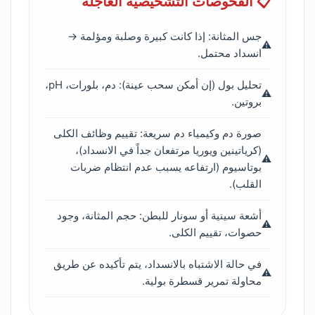
📋 الفحوصات التشخيصية العاجلة
جس المثانة: إذا كانت كبيرة وصلبة ومؤلمة →
انسداد محتمل.
تحليل بول (إن أمكن سحب عينة): دم، بلورات، pH،
بروتين.
صورة دم وكيمياء دم سريعة: تقييم وظائف الكلى
(كرياتينين ويوريا مرتفعان جداً في الانسداد)،
بوتاسيوم (ارتفاعه يسبب عدم انتظام ضربات
القلب).
أشعة سينية أو سونار للبطن: حجم المثانة، وجود
حصوات، تقييم الكلى.
في حالة الاشتباه بالانسداد، يتم تأكيده عن طريق
محاولة تمرير قسطرة بولية.