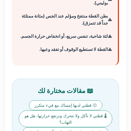
بوليني).
بطن القطة منتفخ ومؤلم عند الجس (مثانة ممتلئة
جداً قد تتمزق).
لثة شاحبة، تنفس سريع، أو انخفاض حرارة الجسم.
القطة لا تستطيع الوقوف أو تفقد وعيها.
📖 مقالات مختارة لك
🤢 قطتي لديها إمساك مع قيء متكرر
🌡️ قطتي لا تأكل ولا تتحرك وترتفع حرارتها، هل هو
التهاب؟