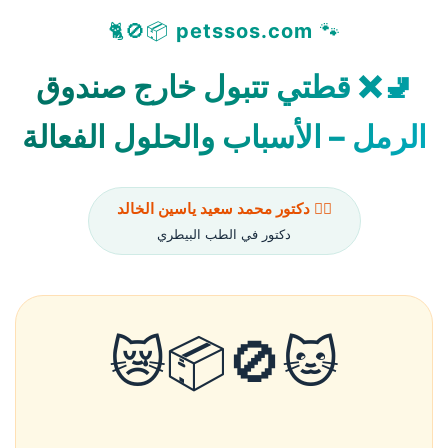
📦🚫🐈
petssos.com
🐾
🚽❌ قطتي تتبول خارج صندوق
الرمل – الأسباب والحلول الفعالة
👨‍⚕️ دكتور محمد سعيد ياسين الخالد
دكتور في الطب البيطري
🐱🚫📦😿