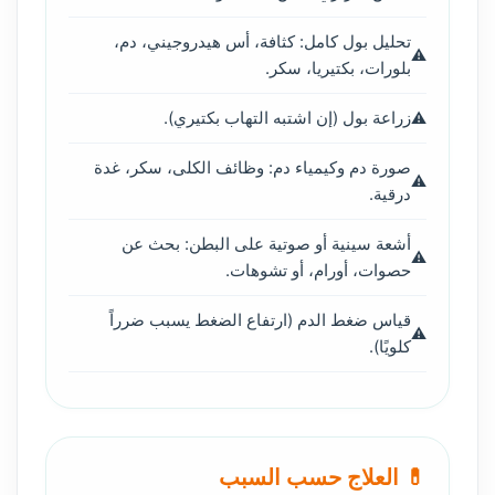
تحليل بول كامل: كثافة، أس هيدروجيني، دم،
بلورات، بكتيريا، سكر.
زراعة بول (إن اشتبه التهاب بكتيري).
صورة دم وكيمياء دم: وظائف الكلى، سكر، غدة
درقية.
أشعة سينية أو صوتية على البطن: بحث عن
حصوات، أورام، أو تشوهات.
قياس ضغط الدم (ارتفاع الضغط يسبب ضرراً
كلويًا).
💊 العلاج حسب السبب