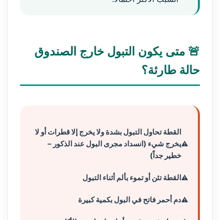
🚨 متى يكون التبول خارج الصندوق
حالة طارئة؟
القطة تحاول التبول بشدة ولا يخرج إلا قطرات أو لا
يخرج شيء (انسداد مجرى البول عند الذكور –
خطير جداً)
القطة تئن أو تموء بألم أثناء التبول
دم أحمر فاتح في البول بكمية كبيرة