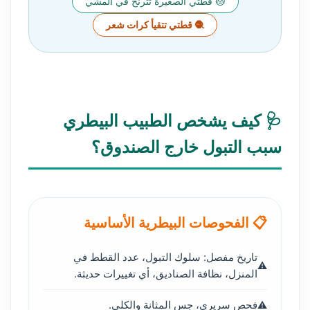
🐱 قطتي الصغيرة تترنح في المشي
🧶 قطتي تتقيأ كرات شعر
🩺 كيف يشخص الطبيب البيطري
سبب التبول خارج الصندوق؟
📋 الفحوصات البيطرية الأساسية
تاريخ مفصل: سلوك التبول، عدد القطط في
المنزل، نظافة الصناديق، أي تغييرات حديثة.
فحص سريري، جس المثانة والكلى.