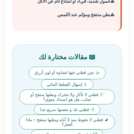
خمول شديد، قيء، أو امتناع تام عن الأكل
بطن منتفخ ومؤلم عند اللمس
📖 مقالات مختارة لك
🌫️ عين قطتي فيها غشاوة أو لون أزرق
💧 إسهال القطط المائي
🎈 قطتي لا تأكل ولا تتحرك وبطنها منتفخ أو
صلب، هل هو انسداد معوي؟
💨 قطتي تلد و تنفسها سريع جدا
🚽 قطتي لا تتغوط منذ 3 أيام وبطنها منتفخ – ماذا
أفعل؟