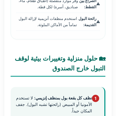
الصراع بين
وفر موارد منفصلة (أطباق طعام، ماء،
القطط:
صناديق، أسرة) لكل قطة.
رائحة البول
استخدم منظفات أنزيمية لإزالة البول
القديمة:
تماماً من الأماكن الملوثة.
🏡 حلول منزلية وتغييرات بيئية لوقف
التبول خارج الصندوق
نظف كل بقعة بول بمنظف إنزيمي:
لا تستخدم
1
الأمونيا أو المبيض (رائحتها تشبه البول). جفف
المكان جيداً.