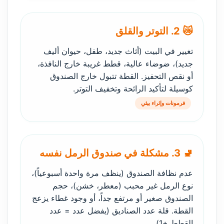
😿 2. التوتر والقلق
تغيير في البيت (أثاث جديد، طفل، حيوان أليف
جديد)، ضوضاء عالية، قطط غريبة خارج النافذة،
أو نقص التحفيز. القطة تتبول خارج الصندوق
كوسيلة لتأكيد الرائحة وتخفيف التوتر.
فرمونات وإثراء بيئي
🚽 3. مشكلة في صندوق الرمل نفسه
عدم نظافة الصندوق (ينظف مرة واحدة أسبوعياً)،
نوع الرمل غير محبب (معطر، خشن)، حجم
الصندوق صغير أو مرتفع جداً، أو وجود غطاء يزعج
القطة. قلة عدد الصناديق (يفضل عدد = عدد
القطط +1).