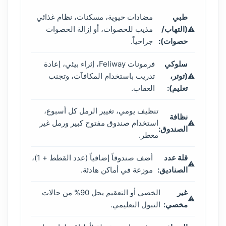
طبي
مضادات حيوية، مسكنات، نظام غذائي
(التهاب/
مذيب للحصوات، أو إزالة الحصوات
حصوات):
جراحياً.
سلوكي
فرمونات Feliway، إثراء بيئي، إعادة
(توتر،
تدريب باستخدام المكافآت، وتجنب
تعليم):
العقاب.
تنظيف يومي، تغيير الرمل كل أسبوع،
نظافة
استخدام صندوق مفتوح كبير ورمل غير
الصندوق:
معطر.
قلة عدد
أضف صندوقاً إضافياً (عدد القطط + 1)،
الصناديق:
موزعة في أماكن هادئة.
غير
الخصي أو التعقيم يحل 90% من حالات
مخصي:
التبول التعليمي.