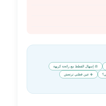
💩 إسهال القطط مع رائحة كريهة
ي؟
📳 عين قطتي ترتعش