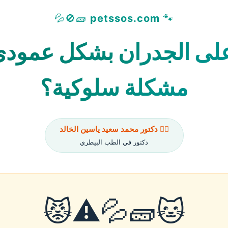
🧱🚫💦
petssos.com
🐾
لى الجدران بشكل عمودي 
مشكلة سلوكية؟
👨‍⚕️ دكتور محمد سعيد ياسين الخالد
دكتور في الطب البيطري
🐱🧱💦⚠️😾