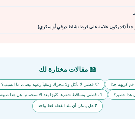
د
جداً (قد يكون علامة على فرط نشاط درقي أو سكري)
📖 مقالات مختارة لك
فم كريهة جدًا
🤍 قطتي لا تأكل ولا تتحرك وتتقيأ رغوة بيضاء، ما السبب؟
ل هذا خطير؟
🛁 قطتي يتساقط شعرها كثيرًا بعد الاستحمام، هل هذا طبيع
❓ هل يمكن أن تلد القطة قط واحد