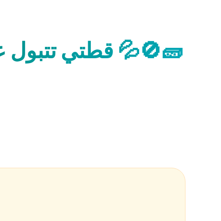
🧱🚫💦 قطتي تتبول ع