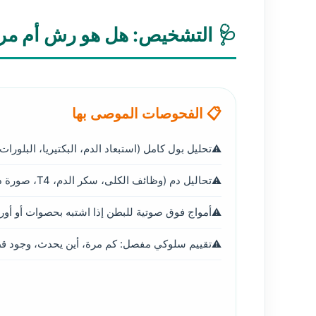
🩺 التشخيص: هل هو رش أم م
📋 الفحوصات الموصى بها
تحليل بول كامل (استبعاد الدم، البكتيريا، البلورات)
تحاليل دم (وظائف الكلى، سكر الدم، T4، صورة دم).
أمواج فوق صوتية للبطن إذا اشتبه بحصوات أو أورا
تقييم سلوكي مفصل: كم مرة، أين يحدث، وجود قط