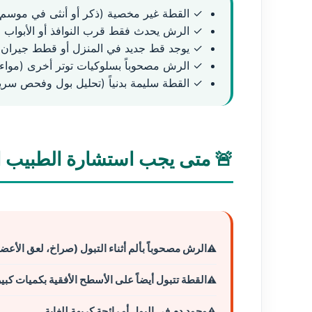
✓ القطة غير مخصية (ذكر أو أنثى في موسم ا
✓ الرش يحدث فقط قرب النوافذ أو الأبواب ا
✓ يوجد قط جديد في المنزل أو قطط جيران 
✓ الرش مصحوباً بسلوكيات توتر أخرى (مواء، 
✓ القطة سليمة بدنياً (تحليل بول وفحص سر
🚨 متى يجب استشارة الطبيب ال
الرش مصحوباً بألم أثناء التبول (صراخ، لعق الأعضا
القطة تتبول أيضاً على الأسطح الأفقية بكميات كبي
وجود دم في البول أو رائحة كريهة للغاية