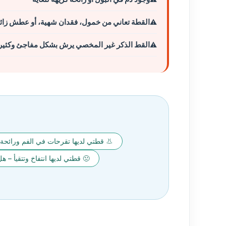
القطة تعاني من خمول، فقدان شهية، أو عطش زائ
القط الذكر غير المخصي يرش بشكل مفاجئ وكثير 
👃 قطتي لديها تقرحات في الفم ورائحة 
🤢 قطتي لديها انتفاخ وتتقيأ – ه