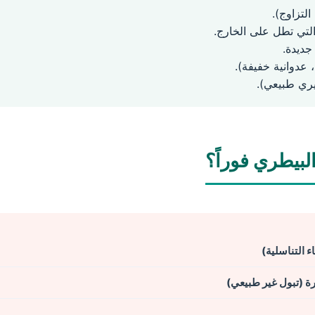
لتزاوج).
لتي تطل على الخارج.
جديدة.
عدوانية خفيفة).
يري طبيعي).
بيطري فوراً؟
ء التناسلية)
رة (تبول غير طبيعي)