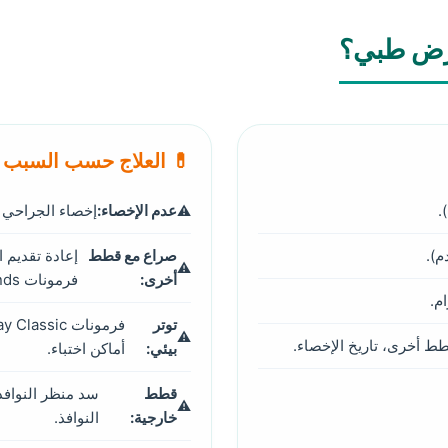
رض طبي؟
💊 العلاج حسب السبب
.
عدم الإخصاء:
إخصاء الجراحي – 
صراع مع قطط
إعادة تقديم 
أخرى:
فرمونات Feliway Friends.
م.
توتر
ط أخرى، تاريخ الإخصاء.
بيئي:
أماكن اختباء.
قطط
سد منظر النوافذ 
خارجية:
النوافذ.