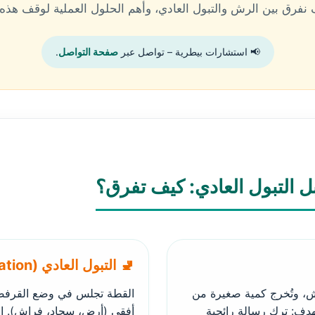
فرق بين الرش والتبول العادي، وأهم الحلول العملية لوقف هذه 
📢 استشارات بيطرية – تواصل عبر
صفحة التواصل
.
ل التبول العادي: كيف تفرق؟
🚽 التبول العادي (Inappropriate urination)
ش، وتُخرج كمية صغيرة من
القطة تجلس في وضع القرفصا
دف: ترك رسالة رائحية
أفقي (أرض، سجاد، فراش). الس