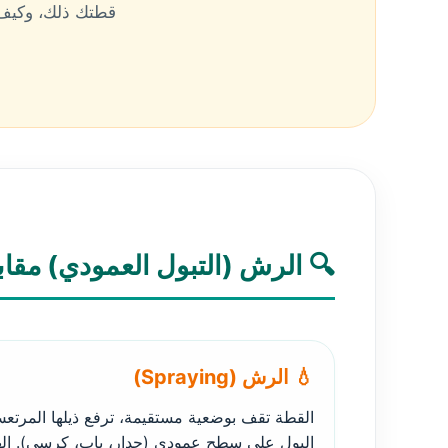
قطتك ذلك، وكيف ن
🔍 الرش (التبول العمودي) مقاب
💧 الرش (Spraying)
القطة تقف بوضعية مستقيمة، ترفع ذيلها المرتع
البول على سطح عمودي (جدار، باب، كرسي). اله