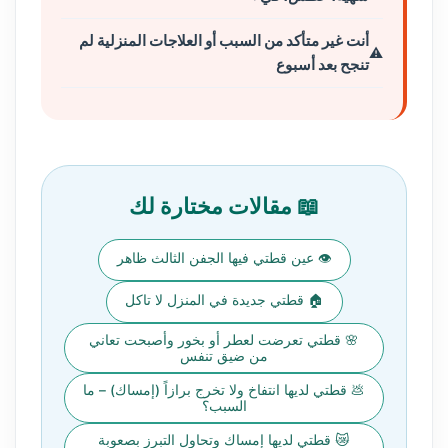
أنت غير متأكد من السبب أو العلاجات المنزلية لم
تنجح بعد أسبوع
📖 مقالات مختارة لك
👁️ عين قطتي فيها الجفن الثالث ظاهر
🏠 قطتي جديدة في المنزل لا تاكل
🌸 قطتي تعرضت لعطر أو بخور وأصبحت تعاني
من ضيق تنفس
💩 قطتي لديها انتفاخ ولا تخرج برازاً (إمساك) – ما
السبب؟
😿 قطتي لديها إمساك وتحاول التبرز بصعوبة