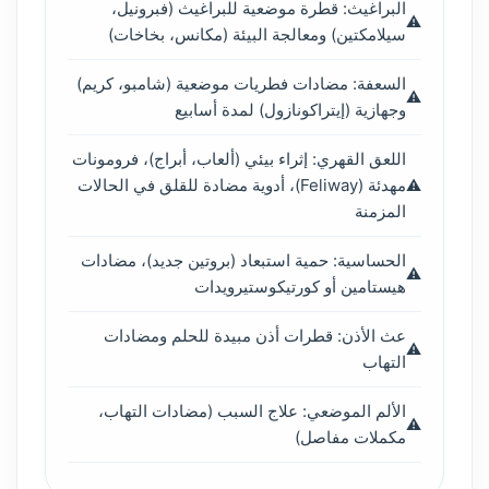
البراغيث: قطرة موضعية للبراغيث (فبرونيل،
سيلامكتين) ومعالجة البيئة (مكانس، بخاخات)
السعفة: مضادات فطريات موضعية (شامبو، كريم)
وجهازية (إيتراكونازول) لمدة أسابيع
اللعق القهري: إثراء بيئي (ألعاب، أبراج)، فرومونات
مهدئة (Feliway)، أدوية مضادة للقلق في الحالات
المزمنة
الحساسية: حمية استبعاد (بروتين جديد)، مضادات
هيستامين أو كورتيكوستيرويدات
عث الأذن: قطرات أذن مبيدة للحلم ومضادات
التهاب
الألم الموضعي: علاج السبب (مضادات التهاب،
مكملات مفاصل)