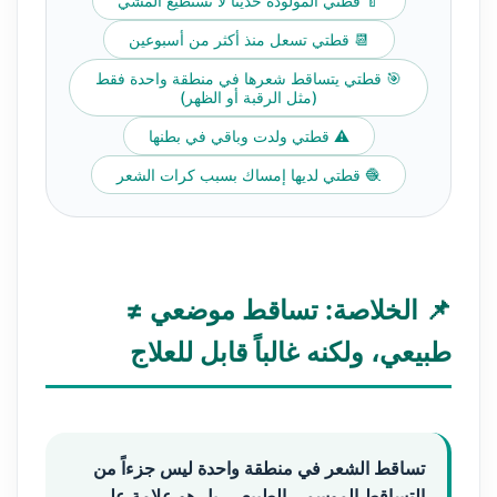
🍼 قطتي المولودة حديثا لا تستطيع المشي
📆 قطتي تسعل منذ أكثر من أسبوعين
🎯 قطتي يتساقط شعرها في منطقة واحدة فقط
(مثل الرقبة أو الظهر)
⚠️ قطتي ولدت وباقي في بطنها
🧶 قطتي لديها إمساك بسبب كرات الشعر
📌 الخلاصة: تساقط موضعي ≠
طبيعي، ولكنه غالباً قابل للعلاج
تساقط الشعر في منطقة واحدة ليس جزءاً من
التساقط الموسمي الطبيعي، بل هو علامة على