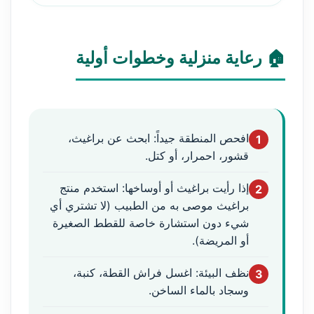
🏠 رعاية منزلية وخطوات أولية
افحص المنطقة جيداً: ابحث عن براغيث،
1
قشور، احمرار، أو كتل.
إذا رأيت براغيث أو أوساخها: استخدم منتج
2
براغيث موصى به من الطبيب (لا تشتري أي
شيء دون استشارة خاصة للقطط الصغيرة
أو المريضة).
نظف البيئة: اغسل فراش القطة، كنبة،
3
وسجاد بالماء الساخن.