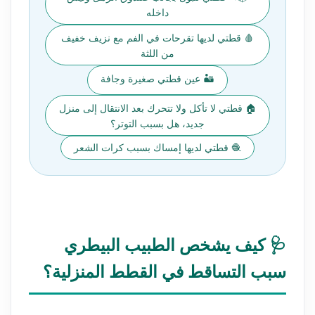
داخله
🩸 قطتي لديها تقرحات في الفم مع نزيف خفيف
من اللثة
🏜️ عين قطتي صغيرة وجافة
🏠 قطتي لا تأكل ولا تتحرك بعد الانتقال إلى منزل
جديد، هل بسبب التوتر؟
🧶 قطتي لديها إمساك بسبب كرات الشعر
🩺 كيف يشخص الطبيب البيطري
سبب التساقط في القطط المنزلية؟