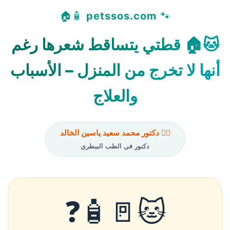
🧴🏠
petssos.com
🐾
🐱🏠 قطتي يتساقط شعرها رغم
أنها لا تخرج من المنزل – الأسباب
والعلاج
👨‍⚕️ دكتور محمد سعيد ياسين الخالد
دكتور في الطب البيطري
🐱🚪🧴❓