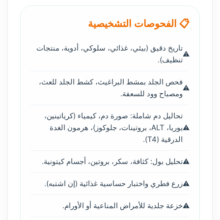
📋 الفحوصات التشخيصية
تاريخ دقيق (بيئي، غذائي، سلوكي، أدوية، منتجات
تنظيف).
فحص الجلد بمشط البراغيث، كشط الجلد للعث،
ومصباح وود للسعفة.
تحاليل دم شاملة: صورة دم، كيمياء (كرياتينين،
يوريا، ALT، بروتينات، جلوكوز)، هرمون الغدة
الدرقية (T4).
تحليل بول: كثافة، سكر، بروتين، أجسام كيتونية.
زرع فطري واختبار حساسية غذائية (إن اشتبه).
خزعة جلدية للأمراض المناعية أو الأورام.