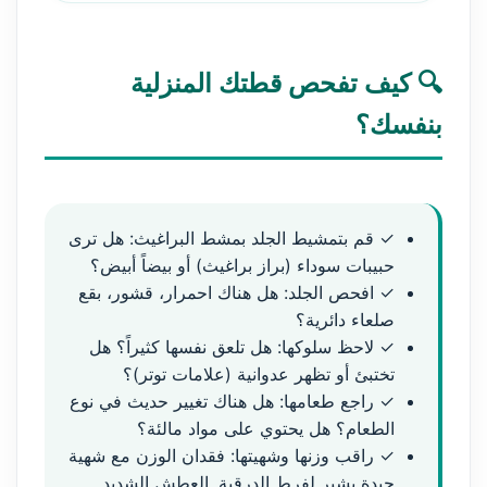
🔍 كيف تفحص قطتك المنزلية
بنفسك؟
✓ قم بتمشيط الجلد بمشط البراغيث: هل ترى
حبيبات سوداء (براز براغيث) أو بيضاً أبيض؟
✓ افحص الجلد: هل هناك احمرار، قشور، بقع
صلعاء دائرية؟
✓ لاحظ سلوكها: هل تلعق نفسها كثيراً؟ هل
تختبئ أو تظهر عدوانية (علامات توتر)؟
✓ راجع طعامها: هل هناك تغيير حديث في نوع
الطعام؟ هل يحتوي على مواد مالئة؟
✓ راقب وزنها وشهيتها: فقدان الوزن مع شهية
جيدة يشير لفرط الدرقية. العطش الشديد