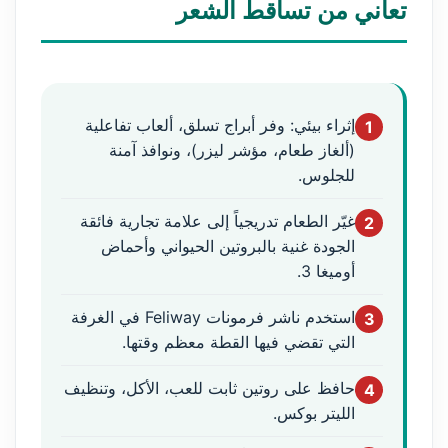
تعاني من تساقط الشعر
إثراء بيئي: وفر أبراج تسلق، ألعاب تفاعلية
1
(ألغاز طعام، مؤشر ليزر)، ونوافذ آمنة
للجلوس.
غيّر الطعام تدريجياً إلى علامة تجارية فائقة
2
الجودة غنية بالبروتين الحيواني وأحماض
أوميغا 3.
استخدم ناشر فرمونات Feliway في الغرفة
3
التي تقضي فيها القطة معظم وقتها.
حافظ على روتين ثابت للعب، الأكل، وتنظيف
4
الليتر بوكس.