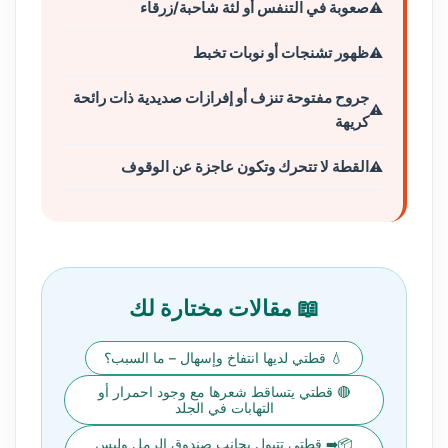
صعوبة في التنفس أو لثة شاحبة/زرقاء
ظهور تشنجات أو نوبات تخبط
جروح مفتوحة تنزف أو إفرازات صديدية ذات رائحة
كريهة
القطة لا تتحرك وتكون عاجزة عن الوقوف
📖 مقالات مختارة لك
💧 قطتي لديها انتفاخ وإسهال – ما السبب؟
🔴 قطتي يتساقط شعرها مع وجود احمرار أو
التهابات في الجلد
📦➡️ قطتي تتبول بجانب صندوق الرمل وليس