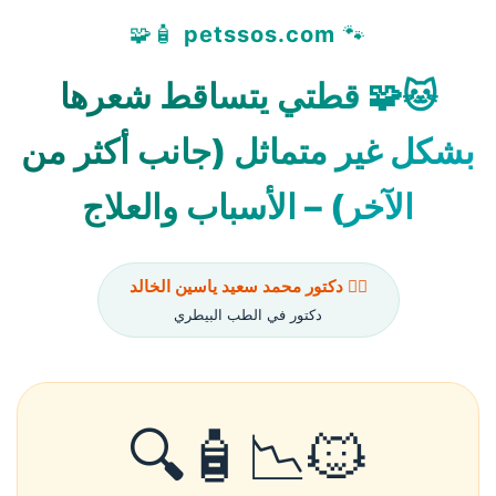
🧴🧩
petssos.com
🐾
🐱🧩 قطتي يتساقط شعرها
بشكل غير متماثل (جانب أكثر من
الآخر) – الأسباب والعلاج
👨‍⚕️ دكتور محمد سعيد ياسين الخالد
دكتور في الطب البيطري
🐱📉🧴🔍