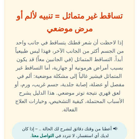
تساقط غير متماثل = تنبيه لألم أو
مرض موضعي
إذا لاحظت أن شعر قطتك يتساقط في جانب واحد
من الجسم أكثر من الجانب الآخر، فهذا ليس طبيعياً
أبداً. التساقط المتماثل (في الجانبين معاً) قد يكون
بسبب أمراض هرمونية أو جهازية، أما التساقط غير
المتماثل فيشير غالباً إلى مشكلة موضعية: ألم في
مفصل أو عضلة، إصابة جلدية، جسم غريب، ورم، أو
لعق قهري نتيجة توتر موضعي. هذا الدليل يشرح
الأسباب المحتملة، كيفية التشخيص، وخيارات العلاج
الفعالة.
📢 أعطنا من وقتك دقائق لنشرح لك الحالة .. – إذا كان
لديك أي استفسار، لا تتردد في
التواصل معنا
.