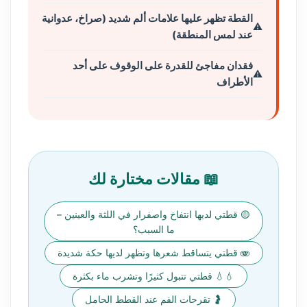
القطة تظهر عليها علامات ألم شديد (صراخ، عدوانية
عند لمس المنطقة)
فقدان مفاجئ للقدرة على الوقوف على أحد
الأطراف
📖 مقالات مختارة لك
🟡 قطتي لديها انتفاخ واصفرار في اللثة والعينين –
ما السبب؟
🫨 قطتي يتساقط شعرها وتظهر لديها حكة شديدة
💧💧 قطتي تتبول كثيرًا وتشرب ماء بكثرة
🤰 تقرحات الفم عند القطط الحامل