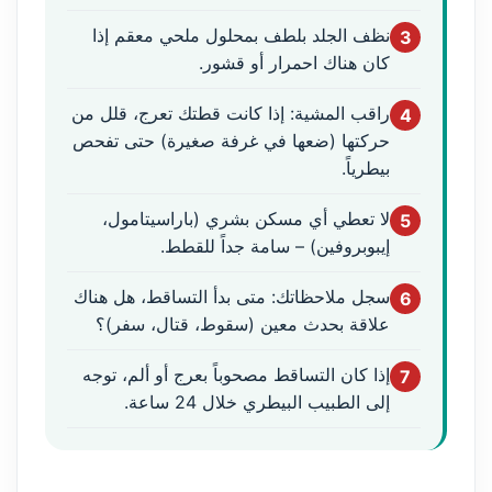
نظف الجلد بلطف بمحلول ملحي معقم إذا
3
كان هناك احمرار أو قشور.
راقب المشية: إذا كانت قطتك تعرج، قلل من
4
حركتها (ضعها في غرفة صغيرة) حتى تفحص
بيطرياً.
لا تعطي أي مسكن بشري (باراسيتامول،
5
إيبوبروفين) – سامة جداً للقطط.
سجل ملاحظاتك: متى بدأ التساقط، هل هناك
6
علاقة بحدث معين (سقوط، قتال، سفر)؟
إذا كان التساقط مصحوباً بعرج أو ألم، توجه
7
إلى الطبيب البيطري خلال 24 ساعة.