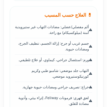
💊 العلاج حسب المسبب
ألم مفصلي/عضلي: مضادات التهاب غير ستيرويدية
آمنة (ميلوكسيكام) مع راحة.
جسم غريب أو جرح: إزالة الجسم، تنظيف الجرح،
ومضادات حيوية.
ورم: استئصال جراحي، كيماوي، أو علاج تلطيفي.
التهاب جلد موضعي: شامبو طبي وكريم
كورتيكوستيرويد موضعي.
خراج: تصريف جراحي ومضادات حيوية جهازية.
لعق قهري: فرمونات Feliway، إثراء بيئي، وأدوية
مضادة للقلق.