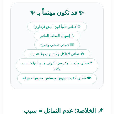
✨ قد تكون مهتماً بـ ✨
🤍 قطتي تتقيأ لون أبيض (رغاوي)
💧 إسهال القطط المائي
🚶‍♂️ قطتي تمشي وتطيح
🚫 قطتي لا تاكل ولا تشرب ولا تتحرك
❓ قطتي ولدت المفروض أعرف منين أنها خلصت
ولاده
🍽️ قطتي فقدت شهيتها وتعطس وعيونها حمراء
📌 الخلاصة: عدم التماثل = سبب