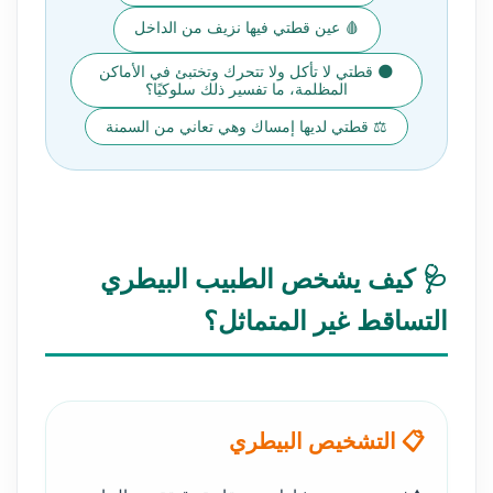
🩸 عين قطتي فيها نزيف من الداخل
🌑 قطتي لا تأكل ولا تتحرك وتختبئ في الأماكن
المظلمة، ما تفسير ذلك سلوكيًا؟
⚖️ قطتي لديها إمساك وهي تعاني من السمنة
🩺 كيف يشخص الطبيب البيطري
التساقط غير المتماثل؟
📋 التشخيص البيطري