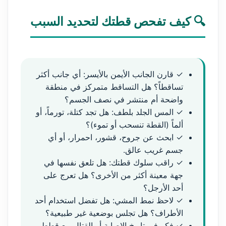
🔍 كيف تفحص قطتك لتحديد السبب
✓ قارن الجانب الأيمن بالأيسر: أي جانب أكثر
تساقطاً؟ هل التساقط متمركز في منطقة
واضحة أم منتشر في نصف الجسم؟
✓ المس الجلد بلطف: هل تجد كتلة، تورماً، أو
ألماً (القطة تنسحب أو تموء)؟
✓ ابحث عن جروح، قشور، احمرار، أو أي
جسم غريب عالق.
✓ راقب سلوك قطتك: هل تلعق نفسها في
جهة معينة أكثر من الأخرى؟ هل تعرج على
أحد الأرجل؟
✓ لاحظ نمط المشي: هل تفضل استخدام أحد
الأطراف؟ هل تجلس بوضعية غير طبيعية؟
✓ فكر في تاريخ الإصابة أو القتال مع قطط