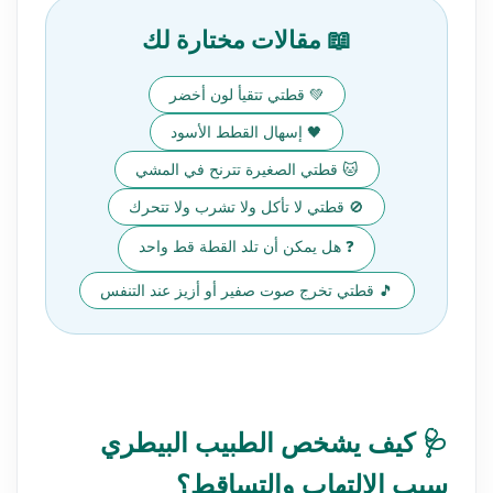
📖 مقالات مختارة لك
💚 قطتي تتقيأ لون أخضر
🖤 إسهال القطط الأسود
🐱 قطتي الصغيرة تترنح في المشي
🚫 قطتي لا تأكل ولا تشرب ولا تتحرك
❓ هل يمكن أن تلد القطة قط واحد
🎵 قطتي تخرج صوت صفير أو أزيز عند التنفس
🩺 كيف يشخص الطبيب البيطري
سبب الالتهاب والتساقط؟