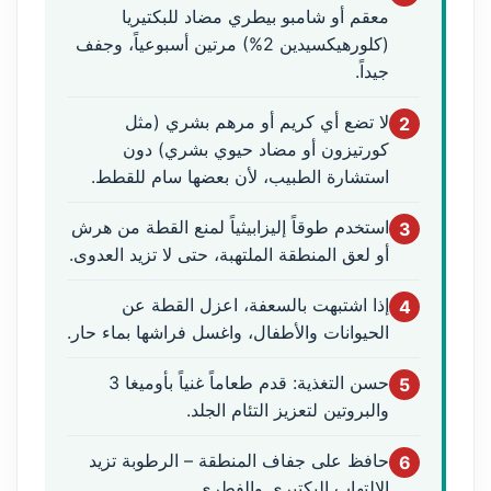
معقم أو شامبو بيطري مضاد للبكتيريا
(كلورهيكسيدين 2%) مرتين أسبوعياً، وجفف
جيداً.
لا تضع أي كريم أو مرهم بشري (مثل
2
كورتيزون أو مضاد حيوي بشري) دون
استشارة الطبيب، لأن بعضها سام للقطط.
استخدم طوقاً إليزابيثياً لمنع القطة من هرش
3
أو لعق المنطقة الملتهبة، حتى لا تزيد العدوى.
إذا اشتبهت بالسعفة، اعزل القطة عن
4
الحيوانات والأطفال، واغسل فراشها بماء حار.
حسن التغذية: قدم طعاماً غنياً بأوميغا 3
5
والبروتين لتعزيز التئام الجلد.
حافظ على جفاف المنطقة – الرطوبة تزيد
6
الالتهاب البكتيري والفطري.