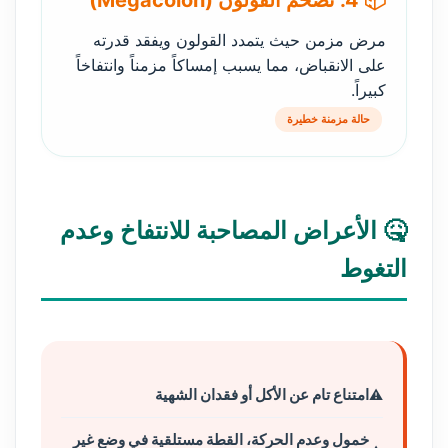
📦 4. تضخم القولون (Megacolon)
مرض مزمن حيث يتمدد القولون ويفقد قدرته
على الانقباض، مما يسبب إمساكاً مزمناً وانتفاخاً
كبيراً.
حالة مزمنة خطيرة
🤒 الأعراض المصاحبة للانتفاخ وعدم
التغوط
امتناع تام عن الأكل أو فقدان الشهية
خمول وعدم الحركة، القطة مستلقية في وضع غير