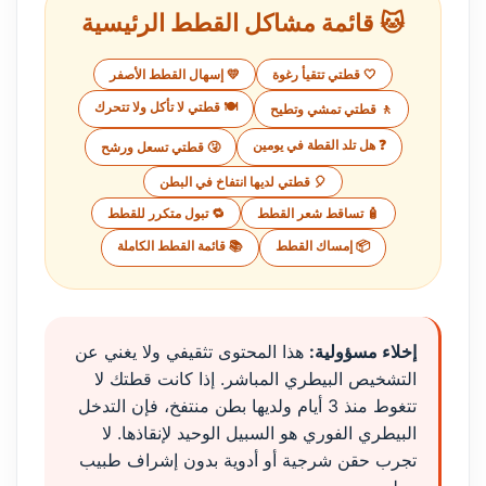
🐱 قائمة مشاكل القطط الرئيسية
🤍 قطتي تتقيأ رغوة
💛 إسهال القطط الأصفر
🍽️ قطتي لا تأكل ولا تتحرك
🚶 قطتي تمشي وتطيح
❓ هل تلد القطة في يومين
🤧 قطتي تسعل ورشح
🎈 قطتي لديها انتفاخ في البطن
🧴 تساقط شعر القطط
🔁 تبول متكرر للقطط
📦 إمساك القطط
📚 قائمة القطط الكاملة
إخلاء مسؤولية:
هذا المحتوى تثقيفي ولا يغني عن
التشخيص البيطري المباشر. إذا كانت قطتك لا
تتغوط منذ 3 أيام ولديها بطن منتفخ، فإن التدخل
البيطري الفوري هو السبيل الوحيد لإنقاذها. لا
تجرب حقن شرجية أو أدوية بدون إشراف طبيب