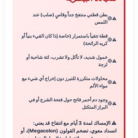
بطن قطتي منتفخ جداً وقاسٍ (صلب) عند
🔴
اللمس
قطة تتقيأ باستمرار (خاصة إذا كان القيء بنياً أو
🔴
كريه الرائحة)
خمول شديد، لا تأكل ولا تشرب، لثة شاحبة أو
🔴
لزجة
محاولات متكررة للتبرز دون إخراج أي شيء مع
🔴
مواء الألم
وجود دم أحمر فاتح حول فتحة الشرج أو في
🔴
البراز المتكتل
⚠️ الإمساك لمدة 3 أيام مع انتفاخ قد يعني:
انسداد معوي، تضخم القولون (Megacolon)، أو