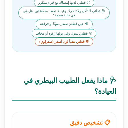
🤢 قطتي لديها إمساك مع قيء متكرر
😑 قطتي لا تأكل ولا تتحرك وعيناها نصف مغمضتين، هل هي
في حالة صدمة؟
🔊 عين قطتي تصدر صوتًا أو فرقعة
🫧 قطتي تتبول وفي بولها رغوة أو مخاط
💛 قطتي تتقيأ لون أصفر (صفراوي)
🩺 ماذا يفعل الطبيب البيطري في
العيادة؟
📋 تشخيص دقيق