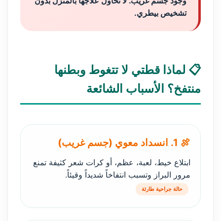
وجود جسم غريب. لا تحاول علاجها بالمنزل بدون
تشخيص بيطري.
📋 لماذا قطتي لا تتغوط وبطنها
منتفخ؟ الأسباب الشائعة
🍖 1. انسداد معوي (جسم غريب)
ابتلاع خيط، لعبة، عظم، أو كرات شعر كثيفة تمنع
مرور البراز وتسبب انتفاخاً شديداً وقيئاً.
حالة جراحية طارئة