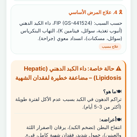
🎗️ 4. علاج المرض الأساسي
حسب السبب: FIP (GS-441524)، داء الكبد الدهني
(أنبوب تغذية، سوائل، فيتامين K)، التهاب البنكرياس
(سوائل، مسكنات)، انسداد معوي (جراحة).
علاج مسبب
⚠️ حالة خاصة: داء الكبد الدهني (Hepatic
Lipidosis) – مضاعفة خطيرة لفقدان الشهية
ما هو؟
تراكم الدهون في الكبد بسبب عدم الأكل لفترة طويلة
(أكثر من 3-5 أيام).
أعراضه:
انتفاخ البطن (تضخم الكبد)، يرقان (اصفرار اللثة
والعينين)، خمول شديد، فقدان شهية كامل، قيء.