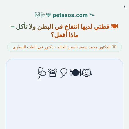
\
💙🩺🐱
petssos.com
🐾
🍽️ قطتي لديها انتفاخ في البطن ولا تأكل –
ماذا أفعل؟
👨‍⚕️ الدكتور محمد سعيد ياسين الخالد - دكتور في الطب البيطري
🐱🍽️🎈🚨🩺