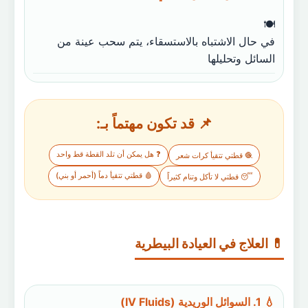
في حال الاشتباه بالاستسقاء، يتم سحب عينة من
السائل وتحليلها
📌 قد تكون مهتماً بـ:
❓ هل يمكن أن تلد القطة قط واحد
🧶 قطتي تتقيأ كرات شعر
🩸 قطتي تتقيأ دماً (أحمر أو بني)
😴 قطتي لا تأكل وتنام كثيراً
💊 العلاج في العيادة البيطرية
💧 1. السوائل الوريدية (IV Fluids)