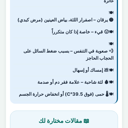
غائرة
🟡 يرقان – اصفرار اللثة، بياض العينين (مرض كبدي)
🤢 قيء – خاصة إذا كان متكرراً
💨 صعوبة في التنفس – بسبب ضغط السائل على
الحجاب الحاجز
💩 إمساك أو إسهال
🩸 لثة شاحبة – علامة فقر دم أو صدمة
🌡️ حمى (فوق 39.5°C) أو انخفاض حرارة الجسم
📖 مقالات مختارة لك