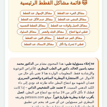
🐱 قائمة مشاكل القطط الرئيسية
مشاكل القيء عند القطط
مشاكل الإسهال عند القطط
مشاكل المشي عند القطط
مشاكل عدم الأكل عند القطط
مشاكل الحمل والولادة عند القطط
مشاكل القطط التنفسية
قطتي لديها انتفاخ
مشاكل الجلد والشعر
مشاكل السلوك
مشاكل الفم عند القطط
مشاكل العين عند القطط
قطتي لا تتحرك ولا تأكل
مشاكل الامساك عند القطط
📜 إخلاء مسؤولية طبي:
هذا المحتوى مقدَم من
الدكتور محمد
سعيد ياسين الخالد، دكتور في الطب البيطري
، للأغراض التوعوية
والإرشادية فقط. المعلومات الواردة هنا لا تغني بأي حال من
الأحوال عن
الاستشارة البيطرية المباشرة والفحص السريري
.
فقدان الشهية مع انتفاخ البطن حالة طارئة قد تؤدي إلى داء
الكبد الدهني المميت.
لا تعتمد على التشخيص الذاتي
– إذا كانت
قطتك لا تأكل لأكثر من 24 ساعة مع انتفاخ في البطن،
اتصل
بأقرب عيادة بيطرية طوارئ فوراً
. موقع petssos.com وفريقه
البيطري غير مسؤولين عن أي ضرر قد ينجم عن تطبيق
المعلومات الواردة دون استشارة بيطرية مباشرة.