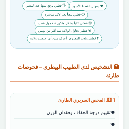
🖐️ قطتي ترفع يديها عند المشي
🖤 إسهال القطط الأسود
⏱️ قطتي تتقيأ بعد الأكل مباشرة
😿 قطتي تتقيأ بشكل متكرر + خمول شديد
🚨 قطتي تحاول الولادة منذ أكثر من يومين
❓ قطتي ولدت المفروض أعرف منين أنها خلصت ولاده
🏥 التشخيص لدى الطبيب البيطري – فحوصات
طارئة
🩻 1. الفحص السريري الطارئ
تقييم درجة الجفاف وفقدان الوزن