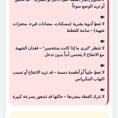
أو تزيد الوضع سوءاً
لا تعطِ أدوية بشرية (مسكنات، مضادات قيء، محفزات
شهية) – سامة للقطط
لا تنتظر "لترى ما إذا كانت ستتحسن" – فقدان الشهية
مع الانتفاخ لا يتحسن أبداً بدون تدخل
لا تعطِ حليباً أو أطعمة دسمة – قد تزيد الانتفاخ أو تسبب
التهاب البنكرياس
لا تترك القطة بمفردها – حالتها قد تتدهور بسرعة كبيرة