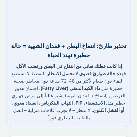
تحذير طارئ: انتفاخ البطن + فقدان الشهية = حالة
خطيرة تهدد الحياة
إذا كانت قطتك تعاني من انتفاخ في البطن ورفضت الأكل،
فهذه حالة طوارئ قصوى لا تحتمل الانتظار.
القطط لا تستطيع
البقاء دون طعام لأكثر من 48-72 ساعة دون مخاطر صحية
خطيرة مثل
داء الكبد الدهني (Fatty Liver)
. اجتماع هذين
العرضين (انتفاخ + فقدان شهية) يشير غالباً إلى مرض جهازي
خطير مثل
الاستسقاء، FIP، التهاب البنكرياس، انسداد معوي،
أو الفشل الكلوي
. لا تنتظر – لا تجرب علاجات منزلية – اتصل
بالطبيب البيطري فوراً.