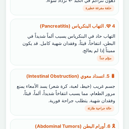
دهون تتراكم في الكبد ← تزداد سوءاً.
حلقة مفرغة خطيرة
🩷 4. التهاب البنكرياس (Pancreatitis)
التهاب حاد في البنكرياس يسبب ألماً شديداً في
البطن، انتفاخاً، قيئاً، وفقدان شهية كامل. قد يكون
مميتاً إذا لم يعالج.
مؤلم جداً
🐛 5. انسداد معوي (Intestinal Obstruction)
جسم غريب (خيط، لعبة، كرة شعر) يسد الأمعاء يمنع
مرور الطعام، مما يسبب انتفاخاً شديداً، ألماً، قيئاً،
وفقدان شهية. يتطلب جراحة فورية.
حالة جراحية طارئة
🎗️ 6. أورام البطن (Abdominal Tumors)