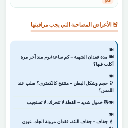
شائع
🚨 الأعراض المصاحبة التي يجب مراقبتها
🍽️ مدة فقدان الشهية – كم ساعة/يوم منذ آخر مرة
أكلت فيها؟
🎈 حجم وشكل البطن – منتفخ كالكمثرى؟ صلب عند
اللمس؟
😿 خمول شديد – القطة لا تتحرك، لا تستجيب
💧 جفاف – جفاف اللثة، فقدان مرونة الجلد، عيون