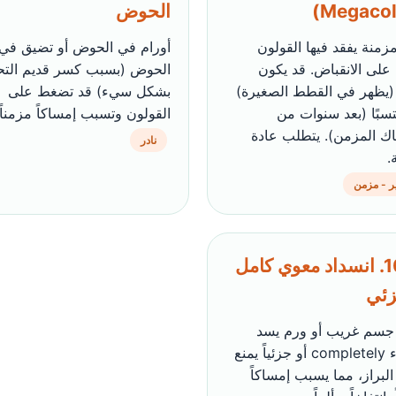
الحوض
زمنة يفقد فيها القولون
أورام في الحوض أو تضيق في 
 على الانقباض. قد يكون
الحوض (بسبب كسر قديم التح
ا (يظهر في القطط الصغيرة)
بشكل سيء) قد تضغط على
تسبًا (بعد سنوات من
القولون وتسبب إمساكاً مزمناً.
اك المزمن). يتطلب عادة
نادر
.
 - مزمن
🚫 10. انسداد معوي كامل
زئي
جسم غريب أو ورم يسد
الأمعاء completely أو جزئياً يمنع
لبراز، مما يسبب إمساكاً