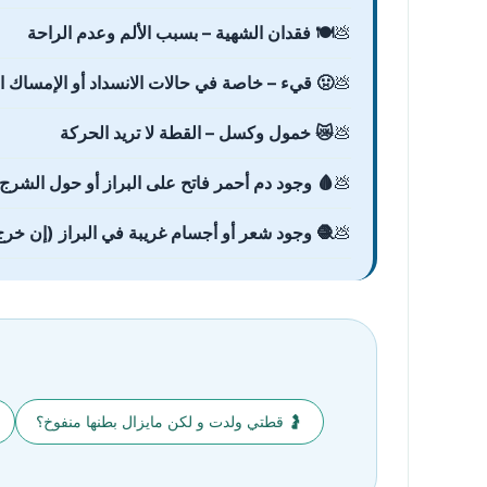
🍽️ فقدان الشهية – بسبب الألم وعدم الراحة
ء – خاصة في حالات الانسداد أو الإمساك الشديد
😿 خمول وكسل – القطة لا تريد الحركة
حمر فاتح على البراز أو حول الشرج (شق شرجي)
 وجود شعر أو أجسام غريبة في البراز (إن خرج)
🤰 قطتي ولدت و لكن مايزال بطنها منفوخ؟