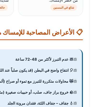
وألماً.
من خطر الإمساك.
ارئة
شائع في المسنين
مصاحبة للإمساك مع انتفاخ البطن
💩 عدم التبرز لأكثر من 48-72 ساعة
تفاخ واضح في البطن (قد يكون صلباً عند اللمس)
 محاولات متكررة للتبرز مع تموء أو صراخ (ألم)
🪨 خروج براز جاف، صلب، أو حبيبات صغيرة (مثل كريات صغيرة)
💧 جفاف – جفاف اللثة، فقدان مرونة الجلد