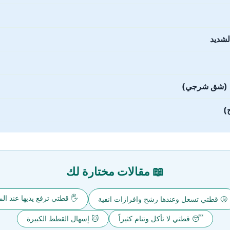
🤢 قي
🩸 وجود دم أ

📖 مقالات مختارة لك
قطتي ترفع يديها عند المشي
🤧 قطتي تسعل وعندها رشح وافرازات انفية
🐱 إسهال القطط الكبيرة
😴 قطتي لا تأكل وتنام كثيراً