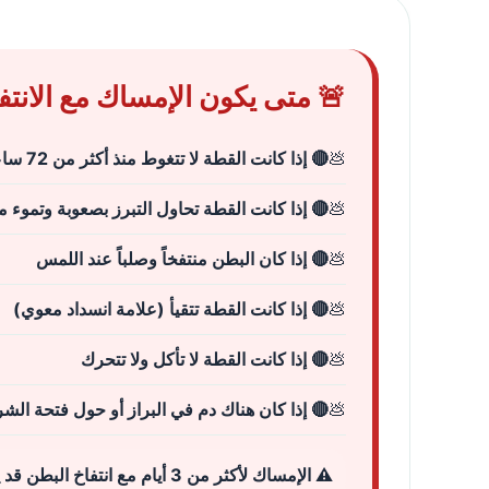
🚨 متى يكون الإمساك مع الانتف
🔴 إذا كانت القطة لا تتغوط منذ أكثر من 72 ساعة
🔴 إذا كانت القطة تحاول التبرز بصعوبة وتموء م
🔴 إذا كان البطن منتفخاً وصلباً عند اللمس
🔴 إذا كانت القطة تتقيأ (علامة انسداد معوي)
🔴 إذا كانت القطة لا تأكل ولا تتحرك
🔴 إذا كان هناك دم في البراز أو حول فتحة الش
⚠️ الإمساك لأكثر من 3 أيام مع انتفاخ البطن قد يؤدي إلى تضخم القولون الدائم الذي يتطلب جراحة – استشر طبيباً بيطرياً فوراً!