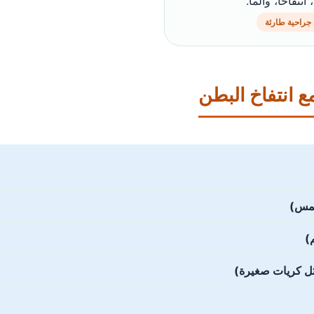
شديداً، انتفاخاً، 
حالة جراحية ط
📋 الأعراض ال
🎈 ان
