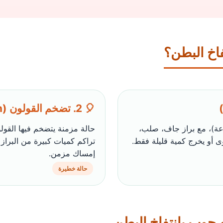
اخ البطن؟
🎈 2. تضخم القولون (Megacolon)
ندرة في التبرز (أقل من مرة كل 48 ساعة)، مع براز جاف، صلب،
حالة مزمنة يتضخم فيها القولو
وى أو يخرج كمية قليلة فقط.
تراكم كميات كبيرة من البراز 
إمساك مزمن.
حالة خطيرة
صحوب بانتفاخ البطن