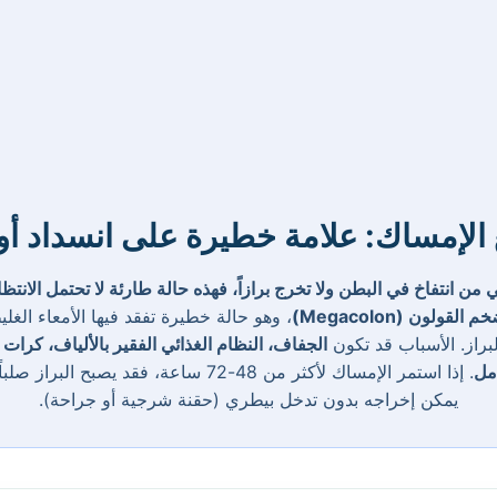
 الإمساك: علامة خطيرة على انسداد أ
 من انتفاخ في البطن ولا تخرج برازاً، فهذه حالة طارئة لا تحتمل الانتظا
م القولون (Megacolon)
، وهو حالة خطيرة تفقد فيها الأمعاء الغل
براز. الأسباب قد تكون
الجفاف، النظام الغذائي الفقير بالألياف، كرات 
مل
. إذا استمر الإمساك لأكثر من 48-72 ساعة، فقد يصبح ا
يمكن إخراجه بدون تدخل بيطري (حقنة شرجية أو جراحة).