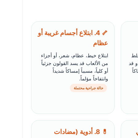
🦴 4. ابتلاع أجسام غريبة أو
عظام
خلط
ابتلاع خيط، عظام، شعر، أو أجزاء
و قد
من الألعاب قد يسد القولون جزئياً
اً
أو كلياً، مسبباً إمساكاً شديداً
وانتفاخاً مؤلماً.
حالة جراحية محتملة
💊 8. أدوية (مضادات