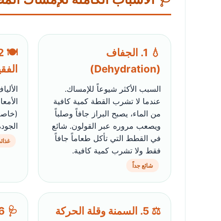
💧 1. الجفاف
(Dehydration)
الفقي
السبب الأكثر شيوعاً للإمساك.
الأليا
عندما لا تشرب القطة كمية كافية
الأمعا
من الماء، يصبح البراز جافاً وصلباً
(خاصة
ويصعب مروره عبر القولون. شائع
الجودة
في القطط التي تأكل طعاماً جافاً
غذائ
فقط ولا تشرب كمية كافية.
شائع جداً
⚖️ 5. السمنة وقلة الحركة