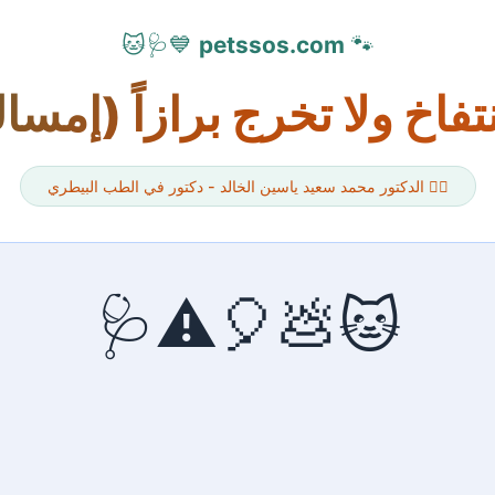
💙🩺🐱
petssos.com
🐾
تفاخ ولا تخرج برازاً (إمس
👨‍⚕️ الدكتور محمد سعيد ياسين الخالد - دكتور في الطب البيطري
🐱💩🎈⚠️🩺