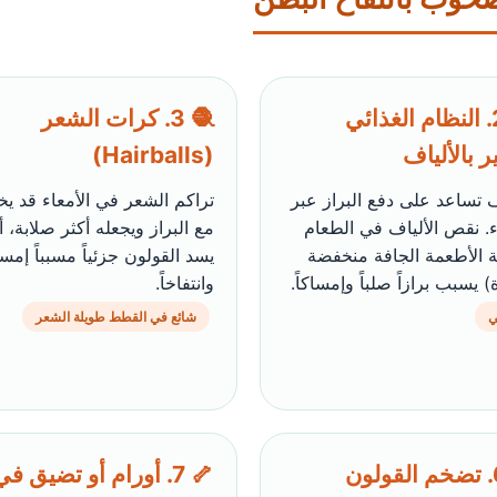
🍽️ 2. النظام الغذائي
🧶 3. كرات الشعر
ر بالألياف
(Hairballs)
ف تساعد على دفع البراز عبر
تراكم الشعر في الأمعاء قد ي
ء. نقص الألياف في الطعام
مع البراز ويجعله أكثر صلابة، أ
 الأطعمة الجافة منخفضة
يسد القولون جزئياً مسبباً إمساك
) يسبب برازاً صلباً وإمساكاً.
وانتفاخاً.
ي
شائع في القطط طويلة الشعر
🩺 6. تضخم القولون
🦴 7. أورام أو تضيق في