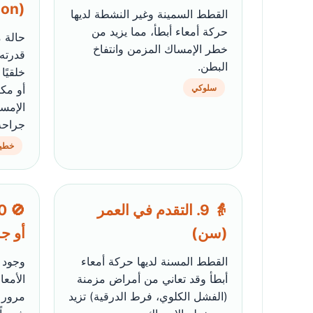
(Megacolon)
القطط السمينة وغير النشطة لديها
حركة أمعاء أبطأ، مما يزيد من
حالة م
خطر الإمساك المزمن وانتفاخ
قدرته
البطن.
خلقيً
سلوكي
أو مك
الإمس
جراحة
خطير
👵 9. التقدم في العمر
(سن)
أو ج
القطط المسنة لديها حركة أمعاء
وجود 
أبطأ وقد تعاني من أمراض مزمنة
(الفشل الكلوي، فرط الدرقية) تزيد
مرور ا