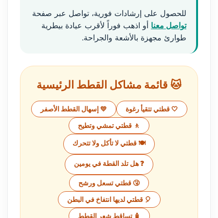
للحصول على إرشادات فورية، تواصل عبر صفحة
تواصل معنا
أو اذهب فوراً لأقرب عيادة بيطرية
طوارئ مجهزة بالأشعة والجراحة.
🐱 قائمة مشاكل القطط الرئيسية
🤍 قطتي تتقيأ رغوة
💛 إسهال القطط الأصفر
🚶 قطتي تمشي وتطيح
🍽️ قطتي لا تأكل ولا تتحرك
❓ هل تلد القطة في يومين
🤧 قطتي تسعل ورشح
🎈 قطتي لديها انتفاخ في البطن
🧴 تساقط شعر القطط