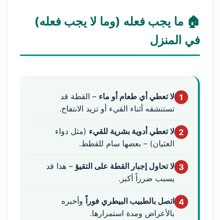
🏠 ما يجب فعله (وما لا يجب فعله)
في المنزل
لا تعطي أي طعام أو ماء
– القطة قد
1
تستنشقه أثناء القيء أو تزيد الانتفاخ.
لا تعطي أدوية بشرية للقيء
(مثل دواء
2
الغثيان) – بعضها سام للقطط.
لا تحاول إجبار القطة على التقيؤ
– هذا قد
3
يسبب ضرراً أكبر.
اتصل بالطبيب البيطري فوراً
وأخبره
4
بالأعراض ومدة استمرارها.