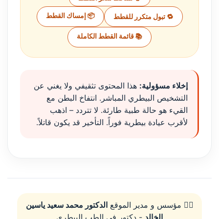
📦 إمساك القطط
🔁 تبول متكرر للقطط
📚 قائمة القطط الكاملة
إخلاء مسؤولية:
هذا المحتوى تثقيفي ولا يغني عن
التشخيص البيطري المباشر. انتفاخ البطن مع
القيء هو حالة طبية طارئة. لا تتردد – اذهب
لأقرب عيادة بيطرية فوراً. التأخير قد يكون قاتلاً.
👨‍⚕️ مؤسس و مدير الموقع
الدكتور محمد سعيد ياسين
الخالد
- دكتور في الطب البيطري