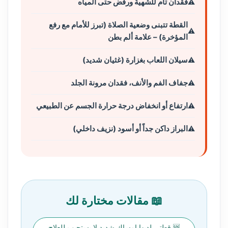
فقدان تام للشهية ورفض حتى المياه
القطة تتبنى وضعية الصلاة (تبرز للأمام مع رفع
المؤخرة) – علامة ألم بطن
سيلان اللعاب بغزارة (غثيان شديد)
جفاف الفم والأنف، فقدان مرونة الجلد
ارتفاع أو انخفاض درجة حرارة الجسم عن الطبيعي
البراز داكن جداً أو أسود (نزيف داخلي)
📖 مقالات مختارة لك
🆘 قطتي لديها إمساك شديد لا يستجيب للعلاج