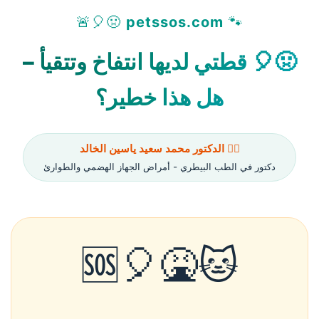
🤢🎈🚨
petssos.com
🐾
🤢🎈 قطتي لديها انتفاخ وتتقيأ –
هل هذا خطير؟
👨‍⚕️ الدكتور محمد سعيد ياسين الخالد
دكتور في الطب البيطري - أمراض الجهاز الهضمي والطوارئ
🐱🤮🎈🆘