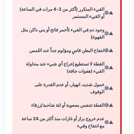
القيء المتكرر (أكثر من 3-4 مرات في الساعة)
🔴
أو القيء المستمر
وجود دم في القيء (أحمر فاتح أو بني داكن مثل
🔴
القهوة)
🔴
انتفاخ البطن قاسٍ ومؤلوم جداً عند اللمس
القطة لا تستطيع إخراج أي شيء عند محاولة
🔴
القيء (هفوات جافة)
خمول شديد، انهيار، أو عدم القدرة على
🔴
الوقوف
🔴
القطة تتنفس بصعوبة أو لثة شاحبة/زرقاء
عدم خروج براز أو غازات منذ أكثر من 24 ساعة
🔴
مع انتفاخ وقيء