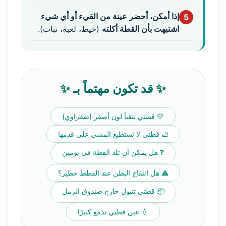
إذا أمكن، أحضر عينة من القيء أو أي شيء
5
اشتبهت بأن القطة أكلته
(خيط، لعبة، نبات).
✨ قد تكون مهتماً بـ ✨
💛 قطتي تتقيأ لون أصفر (صفراوي)
🦶 قطتي لا تستطيع المشي على قدمها
❓ هل يمكن أن تلد القطة في يومين
⚠️ هل انتفاخ البطن عند القطط خطير؟
📦 قطتي تتبول خارج صندوق الرمل
💧 عين قطتي تدمع كثيرًا