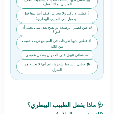
المنزلي، ماذا أفعل؟
🩺 قطتي لا تأكل ولا تتحرك، كيف أساعدها قبل
الوصول إلى الطبيب البيطري؟
👶 عين قطتي الرضيعة لم تفتح بعد، متى يجب أن
أقلق؟
🩸 قطتي لديها تقرحات في الفم مع نزيف خفيف
من اللثة
🧱 قطتي تتبول على الجدران بشكل عمودي
🏠 قطتي يتساقط شعرها رغم أنها لا تخرج من
المنزل
🩺 ماذا يفعل الطبيب البيطري؟