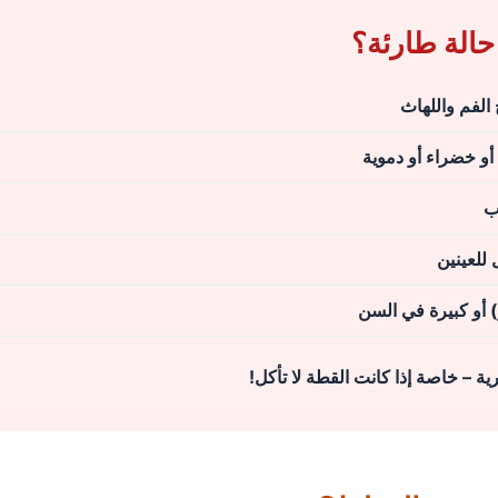
الة طارئة؟
لفم واللهاث
 أو خضراء أو دموية
رب
 للعينين
ية – خاصة إذا كانت القطة لا تأكل!