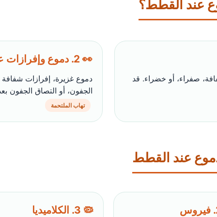
ع عند القطط؟
👀 2. دموع وإفرازات عينية
فافة، صفراء، أو خضراء. قد
دموع غزيرة، إفرازات شفافة أ
الجفون، أو التصاق الجفون بعد 
تهاب الملتحمة
دموع عند القطط
🦠 2. فيروس
🦠 3. الكلاميديا