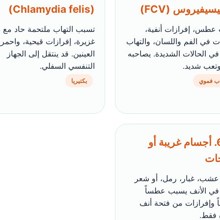
يسيفيروس (FCV)
(Chlamydia felis)
عطس، إفرازات أنفية،
تسبب التهاب ملتحمة حاد مع 
ت في الفم واللسان، والتهاب
غزيرة، إفرازات قيحية، واحمرا
في الحالات الشديدة. يصاحبه
العينين. قد ينتقل إلى الجهاز
تعب شديد.
التنفسي السفلي.
اب فموي
بكتيريا
🌫️ 6. أجسام غريبة أو
ات
عشب، غبار، رمل، أو شعر
في الأنف يسبب عطساً
اً وإفرازات من فتحة أنف
 فقط.