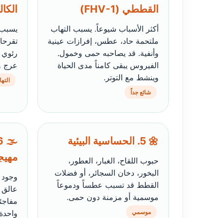
القططي (FHV-1)
الكال
أكثر الأسباب شيوعاً. يسبب التهاب
يسبب 
ملتحمة حاد، عطس، إفرازات عينية
تقرحا
وأنفية. قد يصاحبه حمى وخمول.
رئوي 
الفيروس يبقى كامناً مدى الحياة
عرج و
وينشط مع التوتر.
الته
شائع جداً
🌼 5. الحساسية البيئية
مهيج
حبوب اللقاح، الغبار، العطور،
البخور، دخان السجائر، أو فضلات
وجود 
القطط قد تسبب عطساً ودموعاً
عالق 
موسمية أو مزمنة دون حمى.
مفاجئ
موسمي
واحدة