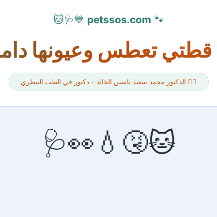
💙🩺🐱
petssos.com
🐾
قطتي تعطس وعيونها دام
👨‍⚕️ الدكتور محمد سعيد ياسين الخالد - دكتور في الطب البيطري
🐱🤧💧👀🩺