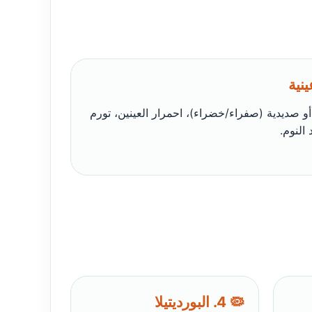
و صديدية (صفراء/خضراء)، احمرار العينين، تورم
النوم.
🦠 4. البورديتيلا