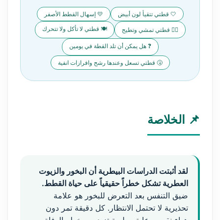
🤍 قطتي تتقيأ لون أبيض
💛 إسهال القطط الأصفر
🍽️ قطتي لا تأكل ولا تتحرك
🚶‍♂️ قطتي تمشي وتطيح
❓ هل يمكن أن تلد القطة في يومين
🤧 قطتي تسعل وعندها رشح وافرازات انفية
📌 الخلاصة
لقد أثبتت الدراسات البيطرية أن البخور والزيوت
العطرية تشكل خطراً حقيقياً على حياة القطط.
ضيق التنفس بعد التعرض للبخور هو علامة
تحذيرية لا تحتمل الانتظار. كل دقيقة تمر دون