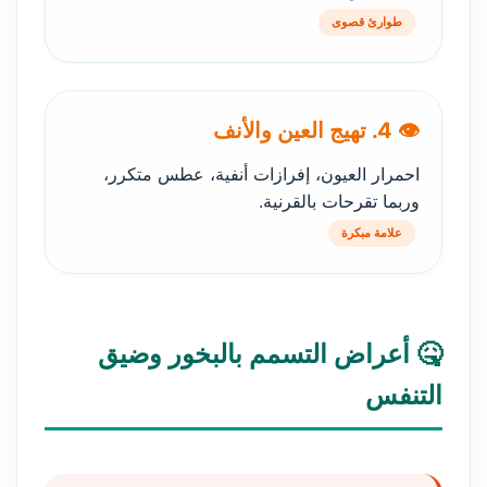
طوارئ قصوى
👁️ 4. تهيج العين والأنف
احمرار العيون، إفرازات أنفية، عطس متكرر،
وربما تقرحات بالقرنية.
علامة مبكرة
🤒 أعراض التسمم بالبخور وضيق
التنفس