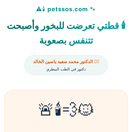
🕯️⚠️
petssos.com
🐾
🕯️ قطتي تعرضت للبخور وأصبحت
تتنفس بصعوبة
👨‍⚕️ الدكتور محمد سعيد ياسين الخالد
دكتور في الطب البيطري
🐱💨🕯️🚨