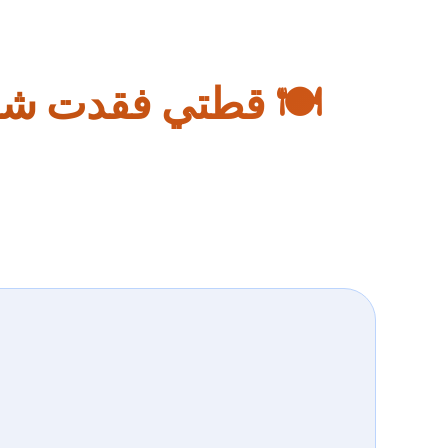
🍽️ قطتي فقدت شهي