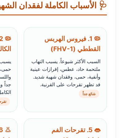
🩺 الأسباب الكاملة لفقدان الشه
🦠 1. فيروس الهربس
القططي (FHV-1)
الكال
السبب الأكثر شيوعاً. يسبب التهاب
يسبب 
ملتحمة حاد، عطس، إفرازات عينية
حمى، 
وأنفية، حمى، وفقدان شهية شديد.
واللسا
قد تظهر تقرحات على القرنية.
جداً و
الكامل
شائع جداً
تقرح
👄 5. تقرحات الفم