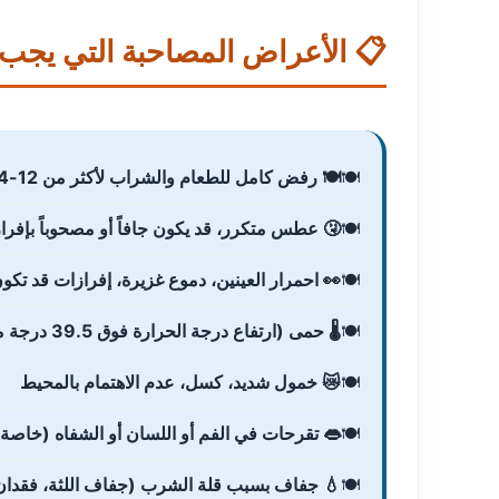
📋 الأعراض المصاحبة التي يجب م
🍽️ رفض كامل للطعام والشراب لأكثر من 12-24 ساعة
🤧 عطس متكرر، قد يكون جافاً أو مصحوباً بإفراز
👀 احمرار العينين، دموع غزيرة، إفرازات قد تك
🌡️ حمى (ارتفاع درجة الحرارة فوق 39.5 درجة مئوية)
😿 خمول شديد، كسل، عدم الاهتمام بالمحيط
👄 تقرحات في الفم أو اللسان أو الشفاه (خاصة
💧 جفاف بسبب قلة الشرب (جفاف اللثة، فقدان 