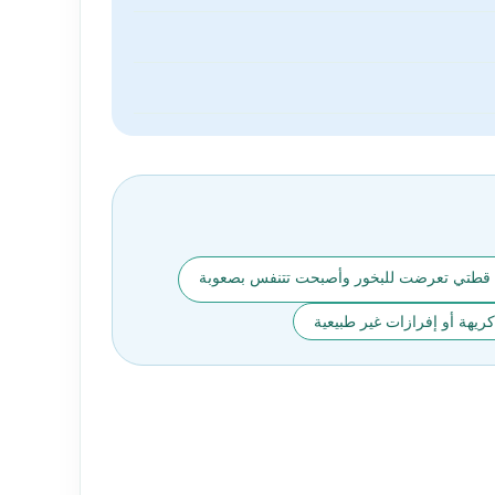
️ قطتي تعرضت للبخور وأصبحت تتنفس بصعوبة
ريهة أو إفرازات غير طبيعية