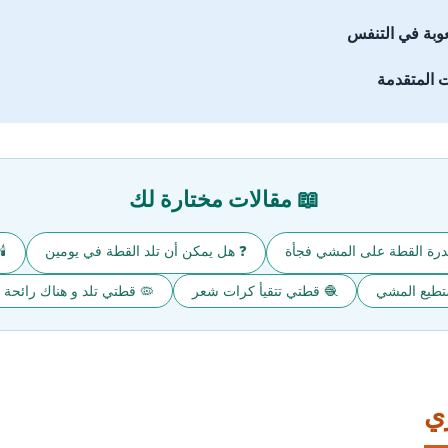
👃 إفرازات أنف
😮‍💨 صعوب
📖 مقالات مختارة لك
ة
❓ هل يمكن أن تلد القطة في يومين
⚡ عدم قدرة القطة على الم
ريهة أو إفرازات غير طبيعية
🧶 قطتي تتقيأ كرات شعر
🍼 قطتي الم
