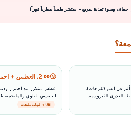
فاف وسوء تغذية سريع – استشر طبيباً بيطرياً فوراً!
تمعة؟
🤧👀 2. العطس + احمرار العيون
ألم في الفم (تقرحات)،
عطس متكرر مع احمرار ودموع 
ط بالعدوى الفيروسية.
التنفسي العلوي والملتحمة، غ
URI + التهاب ملتحمة