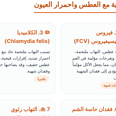
ية مع العطس واحمرار العيون
🦠 2. فيروس
🦠 3. الكلاميديا
يسيفيروس (FCV)
(Chlamydia felis)
عطس، التهاب ملتحمة،
تسبب التهاب ملتحمة حاد مع
وتقرحات مؤلمة في الفم
احمرار شديد، إفرازات قيحية،
ن، مما يجعل الأكل مؤلماً
عطس خفيف، وقد يصاحبها ح
يؤدي إلى فقدان الشهية
وفقدان شهية.
.
بكتيريا
ات فموية
👃 6. فقدان حاسة الشم
🫁 7. التهاب رئوي