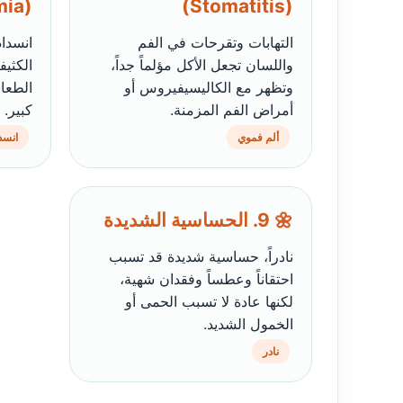
(Anosmia)
(Stomatitis)
التهابات وتقرحات في الفم
انسداد
واللسان تجعل الأكل مؤلماً جداً،
الكثي
وتظهر مع الكاليسيفيروس أو
الطعا
أمراض الفم المزمنة.
كبير.
ألم فموي
انسد
🌼 9. الحساسية الشديدة
نادراً، حساسية شديدة قد تسبب
احتقاناً وعطساً وفقدان شهية،
لكنها عادة لا تسبب الحمى أو
الخمول الشديد.
نادر