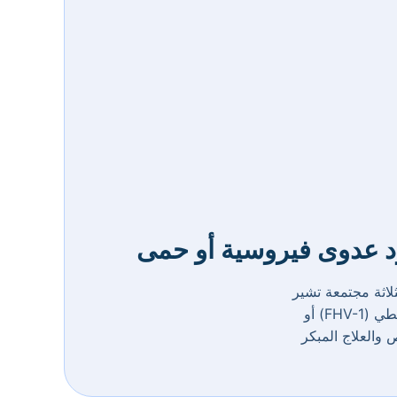
د عدوى فيروسية أو حمى
لاثة مجتمعة تشير
غالباً إلى عدوى فيروسية حادة في الجهاز التنفسي العلوي، مثل فيروس الهربس القططي (FHV-1) أو
خيص والعلاج المبكر