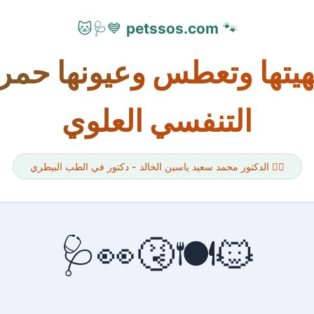
💙🩺🐱
petssos.com
🐾
تها وتعطس وعيونها حمراء 
التنفسي العلوي
👨‍⚕️ الدكتور محمد سعيد ياسين الخالد - دكتور في الطب البيطري
🐱🍽️🤧👀🩺