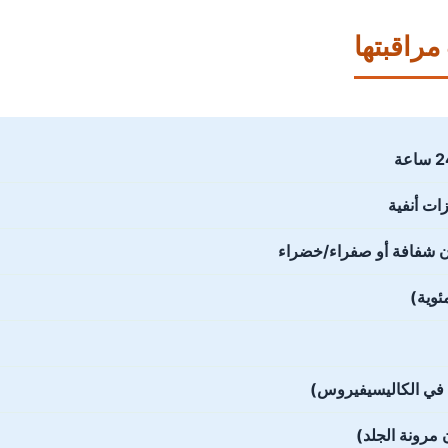
راقبتها
ات أنفية
ون شفافة أو صفراء/خضراء
 في الكاليسيفيروس)
مرونة الجلد)