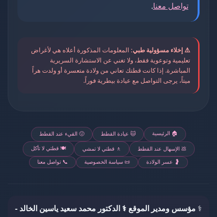
تواصل معنا
.
⚠️ إخلاء مسؤولية طبي:
المعلومات المذكورة أعلاه هي لأغراض
تعليمية وتوعوية فقط، ولا تغني عن الاستشارة السريرية
المباشرة. إذا كانت قطتك تعاني من ولادة متعسرة أو ولدت هراً
ميتاً، يرجى التواصل مع عيادة بيطرية فوراً.
🏠 الرئيسية
🐱 عيادة القطط
🤢 القيء عند القطط
🍽️ قطتي لا تأكل
💩 الإسهال عند القطط
🚶 قطتي لا تمشي
🤰 عسر الولادة
📜 سياسة الخصوصية
📞 تواصل معنا
⚕️
مؤسس ومدير الموقع ⚕️ الدكتور محمد سعيد ياسين الخالد -