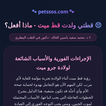
🐾 petssos.com 🐾
😔 قطتي ولدت قط ميت - ماذا أفعل؟
⚕️ د. محمد سعيد ياسين الخالد - دكتور في الطب البيطري
الإجراءات الفورية والأسباب الشائعة
لولادة جرو ميت
رؤية قط ميت أثناء الولادة تجربة مؤلمة للغاية لأي
مرب. لكن المهم الآن هو التعامل بهدوء لحماية صحة
الأم وأي أجنَّة قد تكون متبقية. هذا الدليل يشرح
الخطوات العاجلة التي يجب اتباعها، الأسباب المحتملة
لموت الجنين، ومتى يجب التوجه الفوري إلى العيادة