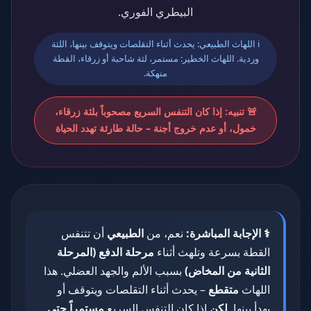
البيطري الفوري.
ℹ️ اللهاث الطبيعي: يحدث أثناء التقلصات ويتوقف بينها، اللثة
وردية. اللهاث الخطير: مستمر، لثة شاحبة أو زرقاء، القطة
منهكة.
🚨 تنبيه: إذا كان التنفس السريع مصحوباً بلثة زرقاء،
خمول، أو عدم خروج أجنة – حالة طارئة تهدد الحياة
⚕️ الإجابة المباشرة:
نعم، من
الطبيعي
أن تتنفس
القطة بسرعة وتلهث أثناء
مرحلة الدفع (المرحلة
الثانية من المخاض)
بسبب الألم والجهد العضلي. هذا
اللهاث
متقطع
– يحدث أثناء التقلصات ويتوقف أو
يهدأ بينها.
لكن
إذا كان التنفس السريع
مستمراً حتى