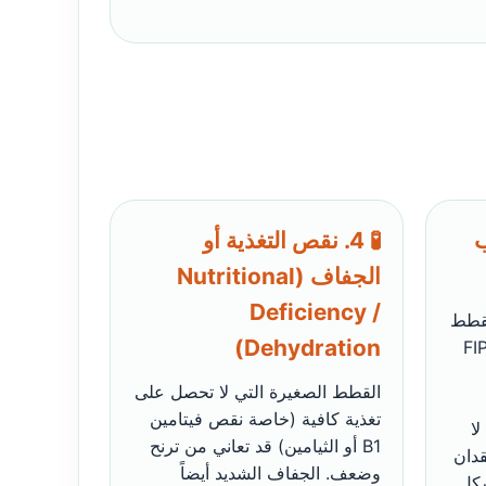
هاب
🧪 4. نقص التغذية أو
الجفاف (Nutritional
Deficiency /
قطط
Dehydration)
غيرة. الشكل العصبي من FIP
القطط الصغيرة التي لا تحصل على
تغذية كافية (خاصة نقص فيتامين
ا
B1 أو الثيامين) قد تعاني من ترنح
قدان
وضعف. الجفاف الشديد أيضاً
شكل