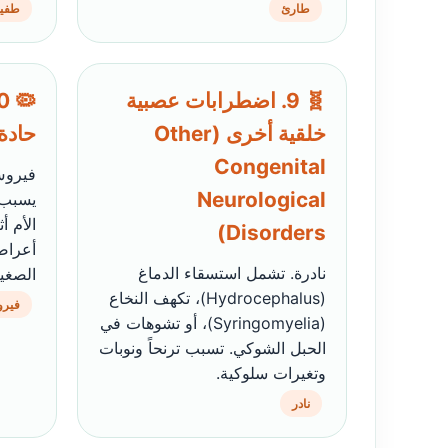
طارئ
طفيل
🧬 9. اضطرابات عصبية
خلقية أخرى (Other
حادة (ukopenia
Congenital
فيروس 
Neurological
يسبب 
الأم أ
Disorders)
أعراض
نادرة. تشمل استسقاء الدماغ
الصغير
(Hydrocephalus)، تكهف النخاع
فير
(Syringomyelia)، أو تشوهات في
الحبل الشوكي. تسبب ترنحاً ونوبات
وتغيرات سلوكية.
نادر