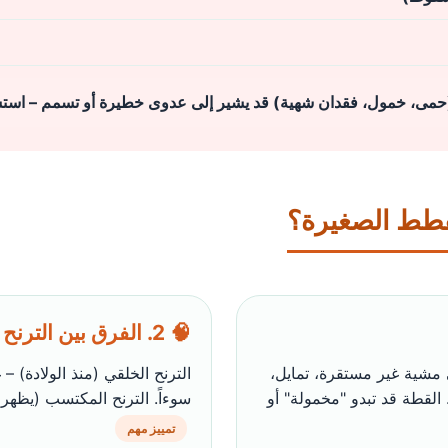
مى، خمول، فقدان شهية) قد يشير إلى عدوى خطيرة أو تسمم – استشر طب
🧠 2. الفرق بين الترنح الخلقي والمكتسب
 مشية غير مستقرة، تمايل،
الترنح الخلقي (منذ الولادة) –
القطة قد تبدو "مخمولة" أو
سوءاً. الترنح المكتسب (يظهر 
تمييز مهم