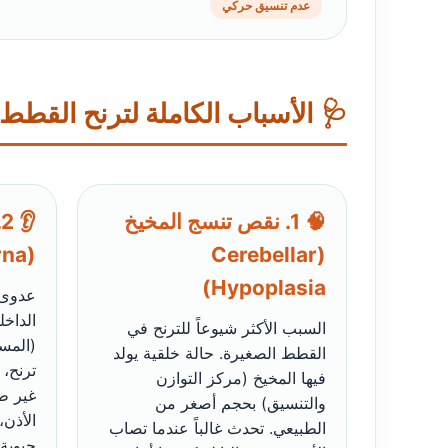
عدم تنسيق حركي
🩺 الأسباب الكاملة لترنح القطط
🧠 1. نقص تنسج المخيخ
(Otitis Interna)
(Cerebellar
Hypoplasia)
عدوى 
الداخل
السبب الأكثر شيوعاً للترنح في
(المس
القطط الصغيرة. حالة خلقية يولد
ترنح، 
فيها المخيخ (مركز التوازن
غير طب
والتنسيق) بحجم أصغر من
الأذن،
الطبيعي. تحدث غالباً عندما تصاب
حيوية