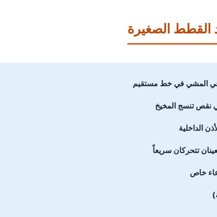
📋 الأعراض المص
🐱 مشية غير مستقرة – ت
🍽️ صعو
