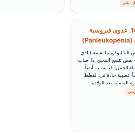
 - نادر
🦠 10. عدوى فيروسية
Panle)
البانليوكوبينيا نفسه (الذي
نقص تنسج المخيخ إذا أصاب
ثناء الحمل) قد يسبب أيضاً
اً عصبية حادة في القطط
ة المصابة بعد الولادة.
وسي