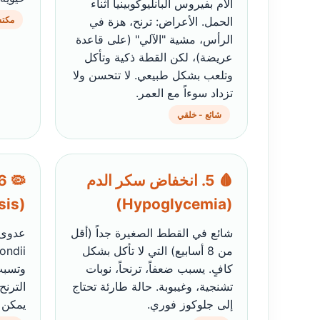
الأم بفيروس البانليوكوبينيا أثناء
الحمل. الأعراض: ترنح، هزة في
مكتس
الرأس، مشية "الآلي" (على قاعدة
عريضة)، لكن القطة ذكية وتأكل
وتلعب بشكل طبيعي. لا تتحسن ولا
تزداد سوءاً مع العمر.
شائع - خلقي
🩸 5. انخفاض سكر الدم
(Toxoplasmosis)
(Hypoglycemia)
شائع في القطط الصغيرة جداً (أقل
من 8 أسابيع) التي لا تأكل بشكل
كافٍ. يسبب ضعفاً، ترنحاً، نوبات
وتسبب
تشنجية، وغيبوبة. حالة طارئة تحتاج
الترنح
إلى جلوكوز فوري.
يمكن أ