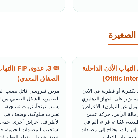
 الصغيرة
 2. التهاب الأذن الداخلية
🦠 3. عدوى FIP (الت
الصفاق المعدي)
بكتيرية أو فطرية في الأذن
مرض فيروسي قاتل يصيب ال
ية تؤثر على الجهاز الدهليزي
الص
ؤول عن التوازن). الأعراض:
يسبب ترنحاً، نوبات تشنجية،
إمالة الرأس، حركة عينين
تغيرات سلوكية، وضعف في
يعية، غثيان، قيء، ألم في
الأطراف. أعراض أخرى: حمى ل
 إفرازات. يحتاج إلى مضادات
تستجيب للمضادات الحيوية، ف
 ومضادات التهاب.
شهية، خمول، انتفاخ البطن (