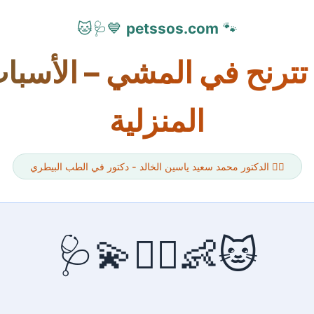
💙🩺🐱
petssos.com
🐾
ترنح في المشي – الأسباب 
المنزلية
👨‍⚕️ الدكتور محمد سعيد ياسين الخالد - دكتور في الطب البيطري
🐱👶🚶‍♂️💫🩺