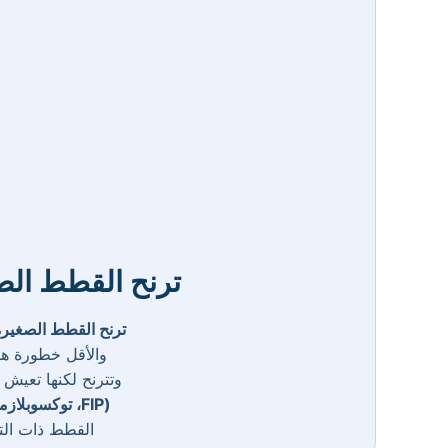
ترنح القطط الص
ترنح القطط الصغيرة أ
والأقل خطورة ه
وتترنح لكنها تعيش 
(FIP، توكسوبلازما)، نقص التغذية، أو التسمم
القطط ذات التر