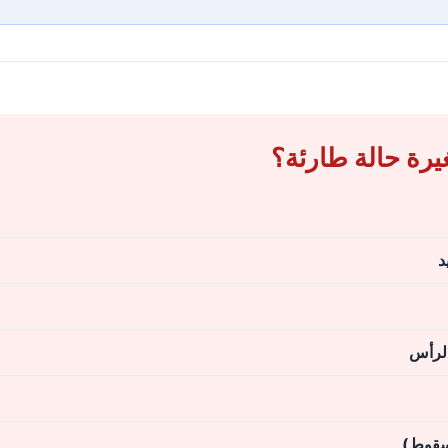
⚠️ متى يكون ترن

🔴 إذ
🔴 إذا