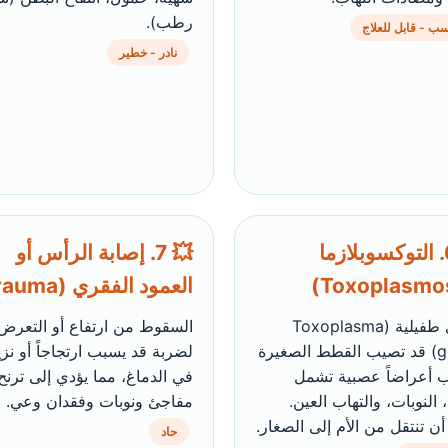
رطب).
ب - قابل للعلاج
نادر - خطير
🦠 6. التوكسوبلازما
💥 7. إصابة الرأس أو
العمود الفقري (Trauma)
عدوى طفيلية (Toxoplasma
السقوط من ارتفاع أو التعرض
gondii) قد تصيب القطط الصغيرة
لضربة قد يسبب ارتجاجاً أو نزيف
 أعراضاً عصبية تشمل
في الدماغ، مما يؤدي إلى ترنح
، النوبات، والتهاب العين.
مفاجئ ونوبات وفقدان وعي.
ن تنتقل من الأم إلى الصغار.
حاد