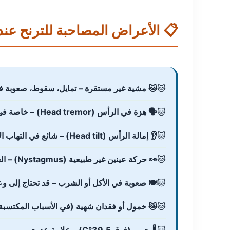
احبة للترنح عند القطط الصغيرة
مايل، سقوط، صعوبة في المشي في خط مستقيم
🗣️ هزة في الرأس (Head tremor) – خاصة في نقص تنسج المخيخ
👂 إمالة الرأس (Head tilt) – شائع في التهاب الأذن الداخلية
👀 حركة عينين غير طبيعية (Nystagmus) – العينان تتحركان سريعاً
بة في الأكل أو الشرب – قد تحتاج إلى وعاء خاص
 خمول أو فقدان شهية (في الأسباب المكتسبة)