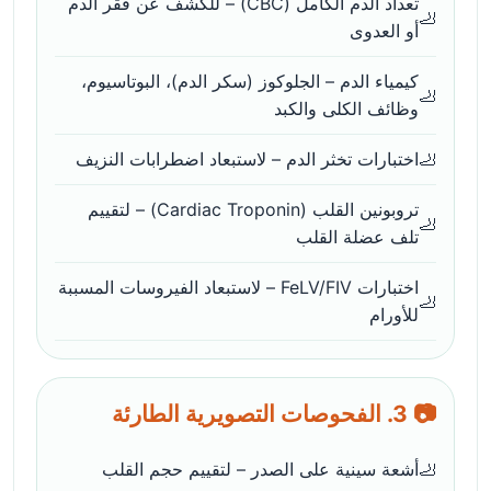
تعداد الدم الكامل (CBC) – للكشف عن فقر الدم
أو العدوى
كيمياء الدم – الجلوكوز (سكر الدم)، البوتاسيوم،
وظائف الكلى والكبد
اختبارات تخثر الدم – لاستبعاد اضطرابات النزيف
تروبونين القلب (Cardiac Troponin) – لتقييم
تلف عضلة القلب
اختبارات FeLV/FIV – لاستبعاد الفيروسات المسببة
للأورام
📷 3. الفحوصات التصويرية الطارئة
أشعة سينية على الصدر – لتقييم حجم القلب