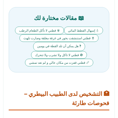
📖 مقالات مختارة لك
💧 إسهال القطط المائي
🥫 قطتي لا تأكل الطعام الرطب
🚪 قطتي استنشقت بخور في غرفة مغلقة وصارت تلهث
❓ هل يمكن أن تلد القطة في يومين
🚫 قطتي لا تاكل ولا تشرب ولا تتحرك
📏 قطتي قفزت من مكان عالي و لم تعد تمشي
🏥 التشخيص لدى الطبيب البيطري –
فحوصات طارئة