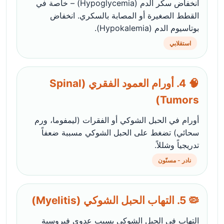
انخفاض سكر الدم (Hypoglycemia) – خاصة في
القطط الصغيرة أو المصابة بالسكري. انخفاض
بوتاسيوم الدم (Hypokalemia).
استقلابي
🧠 4. أورام العمود الفقري (Spinal
Tumors)
أورام في الحبل الشوكي أو الفقرات (ليمفوما، ورم
سحائي) تضغط على الحبل الشوكي مسببة ضعفاً
تدريجياً وشللاً.
نادر - مسنّون
🦠 5. التهاب الحبل الشوكي (Myelitis)
التهاب في الحبل الشوكي بسبب عدوى فيروسية