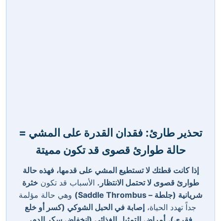
تحذير طارئ: فقدان القدرة على المشي =
حالة طوارئ قصوى قد تكون مميتة
إذا كانت قطتك لا تستطيع المشي على قدمها، فهذه حالة
طوارئ قصوى لا تحتمل الانتظار.
الأسباب قد تكون
خثرة
شريانية (جلطة – Saddle Thrombus)
وهي حالة مؤلمة
جداً تهدد الحياة،
إصابة في الحبل الشوكي (كسر أو خلع
فقري)
،
أمراض التمثيل الغذائي (انخفاض سكر الدم،