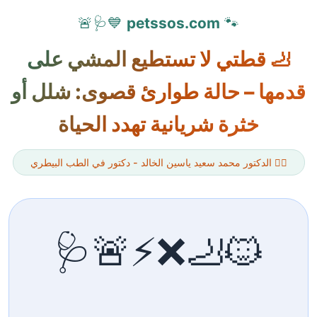
💙🩺🚨
petssos.com
🐾
🦶 قطتي لا تستطيع المشي على
قدمها – حالة طوارئ قصوى: شلل أو
خثرة شريانية تهدد الحياة
👨‍⚕️ الدكتور محمد سعيد ياسين الخالد - دكتور في الطب البيطري
🐱🦶❌⚡🚨🩺