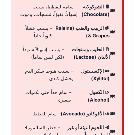
🍫 الشوكولاتة
– سامة للقطط، تسبب
(Chocolate)
إسهالاً، تقيؤاً، تشنجات، وموت
🍇 الزبيب والعنب (Raisins
– يسبب فشلاً
& Grapes)
كلوياً حاداً
🥛 الحليب ومنتجات
– يسبب إسهالاً شديداً
الألبان (Lactose)
(لكن ليس ساماً)
🍬 الإكسيليتول
– يسبب هبوط سكر الدم
(Xylitol)
وفشل كبدي
🍺 الكحول
– سام جداً حتى بكميات
(Alcohol)
صغيرة
🥑 الأفوكادو (Avocado)
– سام للقطط
🥩 اللحوم النيئة أو غير
– خطر السالمونيلا