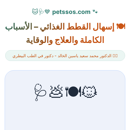
💙🩺🐱
petssos.com
🐾
🍽️ إسهال القطط الغذائي – الأسباب
الكاملة والعلاج والوقاية
👨‍⚕️ الدكتور محمد سعيد ياسين الخالد - دكتور في الطب البيطري
🐱🍽️💩🩺