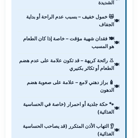
الشديدة
😿 خمول خفيف – بسبب عدم الراحة أو بداية
الجفاف
🍽️ فقدان شهية مؤقت – خاصة إذا كان الطعام
هو المسبب
👃 رائحة كريهة – قد تكون علامة على عدم هضم
الطعام أو تكاثر بكتيري
🧴 براز دهني لامع – علامة على صعوبة هضم
الدهون
🐾 حكة جلدية أو احمرار (خاصة في الحساسية
الغذائية)
👂 التهاب الأذن المتكرر (قد يصاحب الحساسية
الغذائية)