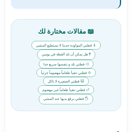
📖 مقالات مختارة لك
🍼 قطتي المولودة حديثا لا تستطيع المشي
❓ هل يمكن أن تلد القطة في يومين
💨 قطتي تلد و تنفسها سريع جدا
🍲 قطتي تتقيأ طعاماً مهضوماً جزئياً
🐱 قطتي الصغيرة لا تاكل
🍗 قطتي تتقيأ طعاماً غير مهضوم
🖐️ قطتي ترفع يديها عند المشي