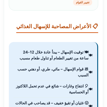
تغيير القوام
📋 الأعراض المصاحبة للإسهال الغذائي
🍽️ توقيت الإسهال – يبدأ عادة خلال 12-24
ساعة من تغيير الطعام أو تناول طعام مسبب
💩 قوام الإسهال – مائي، طري، أو دهني حسب
السبب
🎈 انتفاخ وغازات – شائع في عدم تحمل اللاكتوز
أو الحساسية
🤢 غثيان أو تقيؤ خفيف – قد يصاحب في الحالات