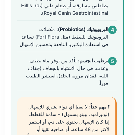
بطاطس مسلوقة، أو طعام طبي (Hill's i/d،
Royal Canin Gastrointestinal).
البروبيوتيك (Probiotics):
مكملات
4
البروبيوتيك للقطط (مثل FortiFlora) تساعد
في استعادة البكتيريا النافعة وتحسين الإسهال.
ترطيب الجسم:
تأكد من توفر ماء نظيف
5
وعذب. في حال الاشتباه بالجفاف (جفاف
اللثة، فقدان مرونة الجلد)، استشر الطبيب
فوراً.
❗ مهم جداً:
لا تعطِ أي دواء بشري للإسهال
(لوبيراميد، بيبتو بسمول) – سامة للقطط.
إذا كان الإسهال يحتوي على دم، أو استمر
لأكثر من 48 ساعة، أو صاحبه تقيؤ أو