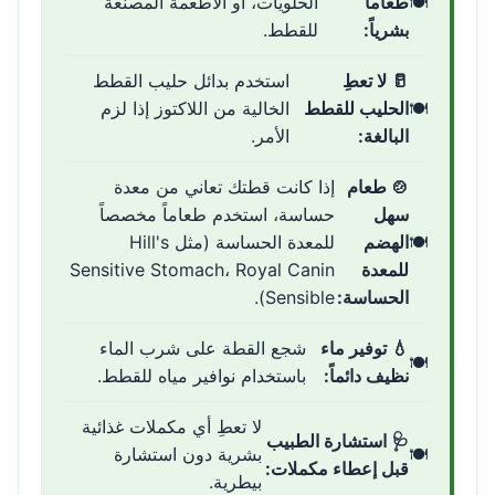
طعاماً
الحلويات، أو الأطعمة المصنعة
بشرياً:
للقطط.
🥛 لا تعطِ
استخدم بدائل حليب القطط
الحليب للقطط
الخالية من اللاكتوز إذا لزم
البالغة:
الأمر.
🍲 طعام
إذا كانت قطتك تعاني من معدة
سهل
حساسة، استخدم طعاماً مخصصاً
الهضم
للمعدة الحساسة (مثل Hill's
للمعدة
Sensitive Stomach، Royal Canin
الحساسة:
Sensible).
💧 توفير ماء
شجع القطة على شرب الماء
نظيف دائماً:
باستخدام نوافير مياه للقطط.
لا تعطِ أي مكملات غذائية
🩺 استشارة الطبيب
بشرية دون استشارة
قبل إعطاء مكملات:
بيطرية.