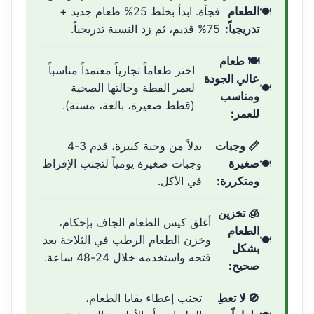
الطعام
فجأة. ابدأ بخلط 25% طعام جديد +
تدريجياً:
75% قديم، ثم زد النسبة تدريجياً.
🍽️ طعام
اختر طعاماً تجارياً معتمداً مناسباً
عالي الجودة
لعمر القطة وحالتها الصحية
ومناسب
(قطط صغيرة، بالغة، مسنة).
للعمر:
📏 وجبات
بدلاً من وجبة كبيرة، قدم 3-4
صغيرة
وجبات صغيرة يومياً لتجنب الإفراط
ومتكررة:
في الأكل.
🧊 تخزين
أغلق كيس الطعام الجاف بإحكام،
الطعام
وخزن الطعام الرطب في الثلاجة بعد
بشكل
فتحه واستخدمه خلال 24-48 ساعة.
صحيح:
🚫 لا تعطِ
تجنب إعطاء بقايا الطعام،