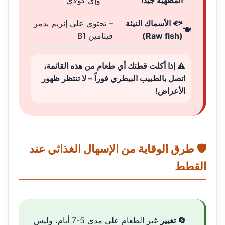
المطهية جيداً
وإي كولاي
🐟 الأسماك النيئة
– تحتوي على إنزيم يدمر
(Raw fish)
فيتامين B1
⚠️ إذا أكلت قطتك أي طعام من هذه القائمة،
اتصل بالطبيب البيطري فوراً – لا تنتظر ظهور
الأعراض!
🛡️ طرق الوقاية من الإسهال الغذائي عند
القطط
🔄 تغيير
غير الطعام على مدى 5-7 أيام، وليس