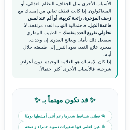
الأسباب الأخرى مثل الجفاف، النظام الغذائي، أو
الميغاكولون. إذا كانت قطتك تعاني من إمساك مع
زحف المؤخرة، رائحة كريهة، أو ألم عند لمس
قاعدة الذيل
، فاحتمالية التهاب الغدد مرتفعة.
لا
تحاولي تفريغ الغدد بنفسك
– الطبيب البيطري
سيفعل ذلك بأمان ويعالج العدوى إن وجدت.
بمجرد علاج الغدد، يعود التبرز إلى طبيعته خلال
أيام.
إذا كان الإمساك هو العلامة الوحيدة بدون أعراض
شرجية، فالأسباب الأخرى أكثر احتمالاً.
✨ قد تكون مهتماً بـ ✨
🪮 قطتي يتساقط شعرها رغم أنني أمشطها يوميًا
🩸 عين قطتي فيها شعيرات دموية حمراء واضحة