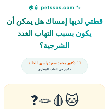
🧴🏠
petssos.com
🐾
قطتي لديها إمساك هل يمكن أن
يكون بسبب التهاب الغدد
الشرجية؟
👨‍⚕️ دكتور محمد سعيد ياسين الخالد
دكتور في الطب البيطري
🐱🩸🪢❓