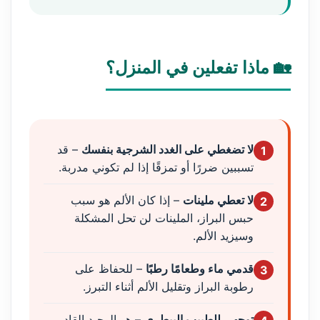
🏡 ماذا تفعلين في المنزل؟
لا تضغطي على الغدد الشرجية بنفسك
– قد
1
تسببين ضررًا أو تمزقًا إذا لم تكوني مدربة.
لا تعطي ملينات
– إذا كان الألم هو سبب
2
حبس البراز، الملينات لن تحل المشكلة
وسيزيد الألم.
قدمي ماء وطعامًا رطبًا
– للحفاظ على
3
رطوبة البراز وتقليل الألم أثناء التبرز.
توجهي للطبيب البيطري
– هو الوحيد القادر