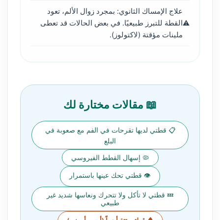
علاج الإمساك الثانوي: بمجرد زوال الألم، تعود
القطة للتبرز طبيعيًا. في بعض الحالات قد تعطى
ملينات مؤقتة (لاكتولوز).
📖 مقالات مختارة لك
📋 قطتي لديها تقرحات في الفم مع صعوبة في
البلع
🦠 إسهال القطط الفيروسي
👁️ قطتي تحك عينها باستمرار
💤 قطتي لا تأكل ولا تتحرك ونعاسها شديد غير
طبيعي