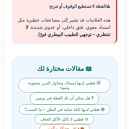
القطة لا تستطيع الوقوف أو تترنح
هذه العلامات قد تشير إلى مضاعفات خطيرة مثل
انسداد معوي، فتق داخلي، أو عدوى شديدة.
لا
تنتظري – توجهي للطبيب البيطري فورًا.
📖 مقالات مختارة لك
😿 قطتي لديها إمساك وتحاول التبرز بصعوبة
وتموء
❓ هل يمكن أن تلد القطة في يومين
🔴 قطتي لديها كتلة صلبة في البطن – ما السبب؟
🍪 قطتي لا تأكل الأكل الجاف