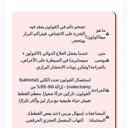
تضخم دائم في القولون يفقد فيه
ما هو
القدرة على الانقباض، فيتراكم البراز
ميغاكولون؟
ويتحجر.
متى
عندما يفشل العلاج الدوائي (لاكتولوز +
يوصى
سيسابريد) في السيطرة على الأعراض،
بالجراحة؟
وتتكرر نوبات الانحشار البرازي.
استئصال القولون تحت الكلي (Subtotal
colectomy) – إزالة 90-95% من
الجراحة:
القولون، تاركين جزءًا صغيرًا. معظم القطط
تعيش حياة طبيعية مع براز لين وأكثر تكرارًا.
المضاعفات
إسهال مزمن (عند بعض القطط)،
المحتملة:
التهاب المفصل العجزي الحرقفي.