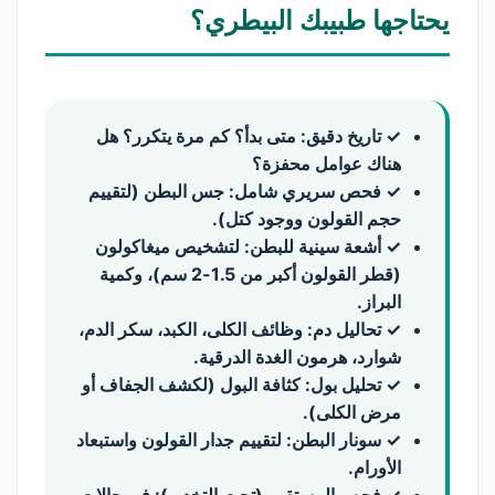
يحتاجها طبيبك البيطري؟
✓ تاريخ دقيق:
متى بدأ؟ كم مرة يتكرر؟ هل
هناك عوامل محفزة؟
✓ فحص سريري شامل:
جس البطن (لتقييم
حجم القولون ووجود كتل).
✓ أشعة سينية للبطن:
لتشخيص ميغاكولون
(قطر القولون أكبر من 1.5-2 سم)، وكمية
البراز.
✓ تحاليل دم:
وظائف الكلى، الكبد، سكر الدم،
شوارد، هرمون الغدة الدرقية.
✓ تحليل بول:
كثافة البول (لكشف الجفاف أو
مرض الكلى).
✓ سونار البطن:
لتقييم جدار القولون واستبعاد
الأورام.