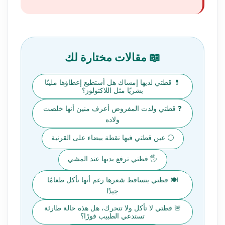
📖 مقالات مختارة لك
💊 قطتي لديها إمساك هل أستطيع إعطاؤها ملينًا
بشريًا مثل اللاكتولوز؟
❓ قطتي ولدت المفروض أعرف منين أنها خلصت
ولاده
⚪ عين قطتي فيها نقطة بيضاء على القرنية
🖐️ قطتي ترفع يديها عند المشي
🍽️ قطتي يتساقط شعرها رغم أنها تأكل طعامًا
جيدًا
🚨 قطتي لا تأكل ولا تتحرك، هل هذه حالة طارئة
تستدعي الطبيب فورًا؟