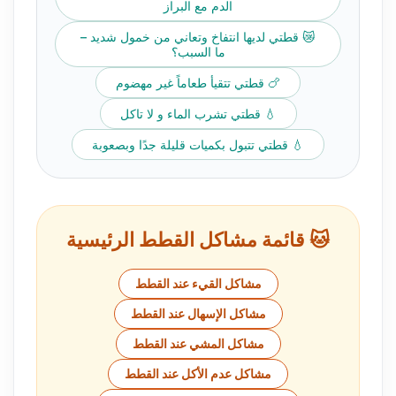
الدم مع البراز
😿 قطتي لديها انتفاخ وتعاني من خمول شديد –
ما السبب؟
🍗 قطتي تتقيأ طعاماً غير مهضوم
💧 قطتي تشرب الماء و لا تاكل
💧 قطتي تتبول بكميات قليلة جدًا وبصعوبة
🐱 قائمة مشاكل القطط الرئيسية
مشاكل القيء عند القطط
مشاكل الإسهال عند القطط
مشاكل المشي عند القطط
مشاكل عدم الأكل عند القطط