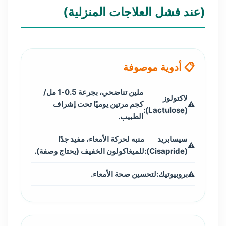
(عند فشل العلاجات المنزلية)
📋 أدوية موصوفة
ملين تناضحي، بجرعة 0.5-1 مل/
لاكتولوز
كجم مرتين يوميًا تحت إشراف
(Lactulose):
الطبيب.
سيسابريد
منبه لحركة الأمعاء، مفيد جدًا
(Cisapride):
للميغاكولون الخفيف (يحتاج وصفة).
بروبيوتيك:
لتحسين صحة الأمعاء.