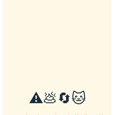
🐱🔄💩⚠️