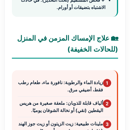
✓ فحص المستقيم (تحت التخدير):
في حالات
الاشتباه بتضيقات أو أورام.
🏡 علاج الإمساك المزمن في المنزل
(للحالات الخفيفة)
زيادة الماء والرطوبة:
نافورة ماء، طعام رطب
1
فقط، أضيفي مرق.
ألياف قابلة للذوبان:
ملعقة صغيرة من هريس
2
اليقطين (نقي) أو نخالة الشوفان يوميًا.
ملينات طبيعية:
زيت الزيتون أو زيت جوز الهند
3