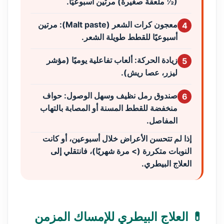
(½ ملعقة صغيرة) مرتين أسبوعيًا.
معجون كرات الشعر (Malt paste):
مرتين
4
أسبوعيًا للقطط طويلة الشعر.
زيادة الحركة:
ألعاب تفاعلية يوميًا (مؤشر
5
ليزر، عصا ريش).
صندوق رمل نظيف وسهل الوصول:
حواف
6
منخفضة للقطط المسنة أو المصابة بالتهاب
المفاصل.
إذا لم تتحسن الأعراض خلال أسبوعين، أو كانت
النوبات متكررة (> مرة شهريًا)، فانتقلي إلى
العلاج البيطري.
💊 العلاج البيطري للإمساك المزمن