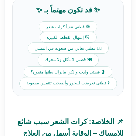
✨ قد تكون مهتماً بـ ✨
🧶 قطتي تتقيأ كرات شعر
🐱 إسهال القطط الكبيرة
🚶‍♀️ قطتي تعاني من صعوبة في المشي
🍽️ قطتي لا تأكل ولا تتحرك
🤰 قطتي ولدت و لكن مايزال بطنها منفوخ؟
🕯️ قطتي تعرضت للبخور وأصبحت تتنفس بصعوبة
📌 الخلاصة: كرات الشعر سبب شائع
للإمساك – الوقاية أسهل من العلاج