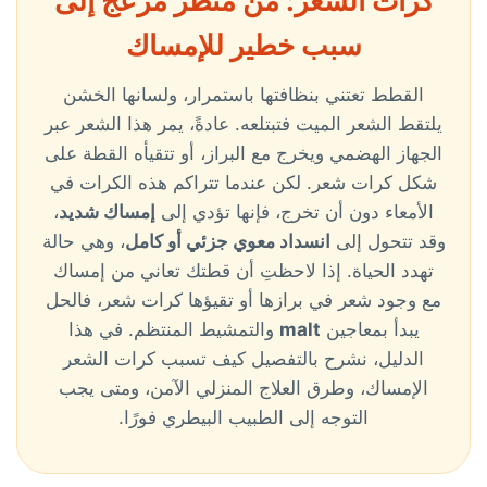
كرات الشعر: من منظر مزعج إلى
سبب خطير للإمساك
القطط تعتني بنظافتها باستمرار، ولسانها الخشن
يلتقط الشعر الميت فتبتلعه. عادةً، يمر هذا الشعر عبر
الجهاز الهضمي ويخرج مع البراز، أو تتقيأه القطة على
شكل كرات شعر. لكن عندما تتراكم هذه الكرات في
الأمعاء دون أن تخرج، فإنها تؤدي إلى
إمساك شديد
،
وقد تتحول إلى
انسداد معوي جزئي أو كامل
، وهي حالة
تهدد الحياة. إذا لاحظتِ أن قطتك تعاني من إمساك
مع وجود شعر في برازها أو تقيؤها كرات شعر، فالحل
يبدأ بمعاجين
malt
والتمشيط المنتظم. في هذا
الدليل، نشرح بالتفصيل كيف تسبب كرات الشعر
الإمساك، وطرق العلاج المنزلي الآمن، ومتى يجب
التوجه إلى الطبيب البيطري فورًا.