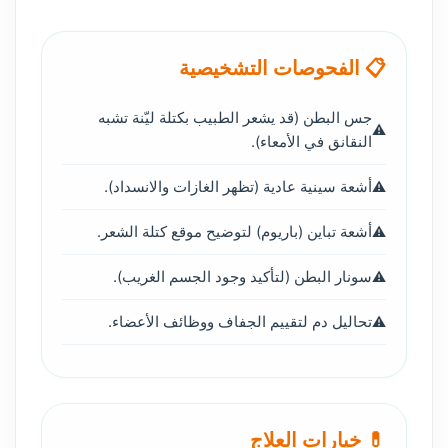
📋 الفحوصات التشخيصية
جس البطن (قد يشعر الطبيب بكتلة ليّنة تشبه
النقانق في الأمعاء).
أشعة سينية عادية (تظهر الغازات والانسداد).
أشعة تباين (باريوم) لتوضيح موقع كتلة الشعر.
سونار البطن (لتأكيد وجود الجسم الغريب).
تحاليل دم لتقييم الجفاف ووظائف الأعضاء.
💊 خيارات العلاج