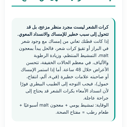
كرات الشعر ليست مجرد منظر مزعج، بل قد
تتحول إلى سبب خطير للإمساك والانسداد المعوي.
إذا كانت قطتك تعاني من إمساك مع وجود شعر
في البراز أو تقيؤ كرات شعر، فالحل يبدأ بمعجون
malt، التمشيط المنتظم، وزيادة الرطوبة
والألياف. في معظم الحالات الخفيفة، تتحسن
الأعراض خلال 48 ساعة. أما إذا استمر الإمساك
أو صاحبته علامات خطيرة (قيء، ألم، انتفاخ،
خمول)، فيجب التوجه إلى الطبيب البيطري فورًا
لأن انسداد الأمعاء بكرات الشعر قد يحتاج إلى
جراحة عاجلة.
الوقاية: تمشيط يومي + معجون malt أسبوعيًا +
طعام رطب = مفتاح الصحة.