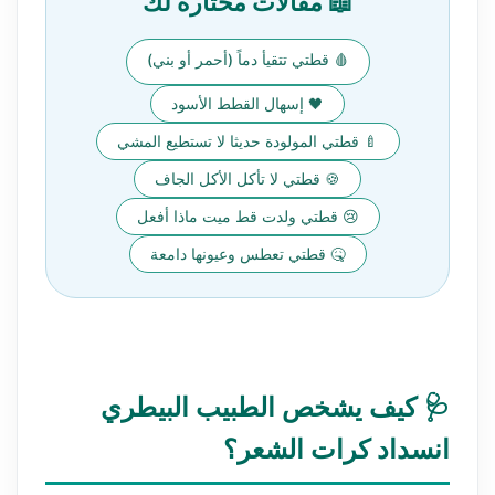
📖 مقالات مختارة لك
🩸 قطتي تتقيأ دماً (أحمر أو بني)
🖤 إسهال القطط الأسود
🍼 قطتي المولودة حديثا لا تستطيع المشي
🍪 قطتي لا تأكل الأكل الجاف
😢 قطتي ولدت قط ميت ماذا أفعل
🤒 قطتي تعطس وعيونها دامعة
🩺 كيف يشخص الطبيب البيطري
انسداد كرات الشعر؟