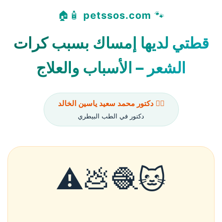
🧴🏠
petssos.com
🐾
قطتي لديها إمساك بسبب كرات
الشعر – الأسباب والعلاج
👨‍⚕️ دكتور محمد سعيد ياسين الخالد
دكتور في الطب البيطري
🐱🧶💩⚠️