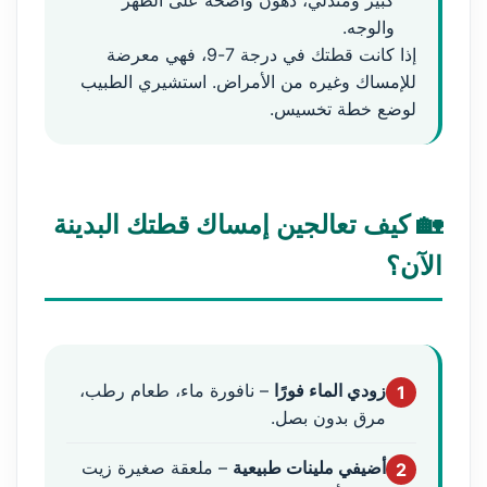
كبير ومتدلي، دهون واضحة على الظهر
والوجه.
إذا كانت قطتك في درجة 7-9، فهي معرضة
للإمساك وغيره من الأمراض. استشيري الطبيب
لوضع خطة تخسيس.
🏡 كيف تعالجين إمساك قطتك البدينة
الآن؟
زودي الماء فورًا
– نافورة ماء، طعام رطب،
1
مرق بدون بصل.
أضيفي ملينات طبيعية
– ملعقة صغيرة زيت
2