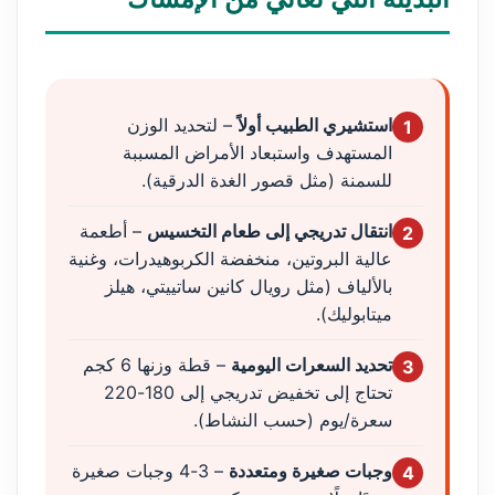
استشيري الطبيب أولاً
– لتحديد الوزن
1
المستهدف واستبعاد الأمراض المسببة
للسمنة (مثل قصور الغدة الدرقية).
انتقال تدريجي إلى طعام التخسيس
– أطعمة
2
عالية البروتين، منخفضة الكربوهيدرات، وغنية
بالألياف (مثل رويال كانين ساتييتي، هيلز
ميتابوليك).
تحديد السعرات اليومية
– قطة وزنها 6 كجم
3
تحتاج إلى تخفيض تدريجي إلى 180-220
سعرة/يوم (حسب النشاط).
وجبات صغيرة ومتعددة
– 3-4 وجبات صغيرة
4