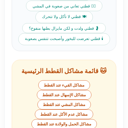
🚶‍♀️ قطتي تعاني من صعوبة في المشي
🍽️ قطتي لا تأكل ولا تتحرك
🤰 قطتي ولدت و لكن مايزال بطنها منفوخ؟
🕯️ قطتي تعرضت للبخور وأصبحت تتنفس بصعوبة
🐱 قائمة مشاكل القطط الرئيسية
مشاكل القيء عند القطط
مشاكل الإسهال عند القطط
مشاكل المشي عند القطط
مشاكل عدم الأكل عند القطط
مشاكل الحمل والولادة عند القطط