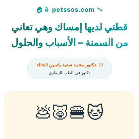
🧴🏠
petssos.com
🐾
قطتي لديها إمساك وهي تعاني
من السمنة – الأسباب والحلول
👨‍⚕️ دكتور محمد سعيد ياسين الخالد
دكتور في الطب البيطري
🐱🍔🐷💩