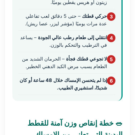
زيتون أو هريس يقطين يوميًا.
حركي قطتك
– حتى 5 دقائق لعب تفاعلي
3
عدة مرات يوميًا (مؤشر ليزر، عصا ريش).
انتقلي إلى طعام رطب عالي الجودة
– يساعد
4
في الترطيب والتحكم بالوزن.
لا تجوعي قطتك فجأة
– الحرمان الشديد من
5
الطعام يسبب مرض الكبد الدهني الخطير.
إذا لم يتحسن الإمساك خلال 48 ساعة أو كان
6
شديدًا، استشيري الطبيب.
🥗 خطة إنقاص وزن آمنة للقطط
البدينة التي تعاني من الإمساك