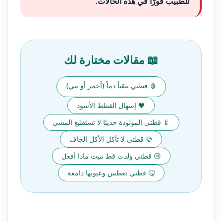
للطبيب فورًا في هذه الحالات.
📖 مقالات مختارة لك
🩸 قطتي تتقيأ دماً (أحمر أو بني)
🖤 إسهال القطط الأسود
🍼 قطتي المولودة حديثا لا تستطيع المشي
🍪 قطتي لا تأكل الأكل الجاف
😢 قطتي ولدت قط ميت ماذا أفعل
🤒 قطتي تعطس وعيونها دامعة