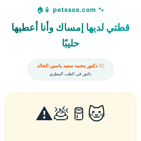
🧴🏠
petssos.com
🐾
قطتي لديها إمساك وأنا أعطيها
حليبًا
👨‍⚕️ دكتور محمد سعيد ياسين الخالد
دكتور في الطب البيطري
🐱🥛💩⚠️