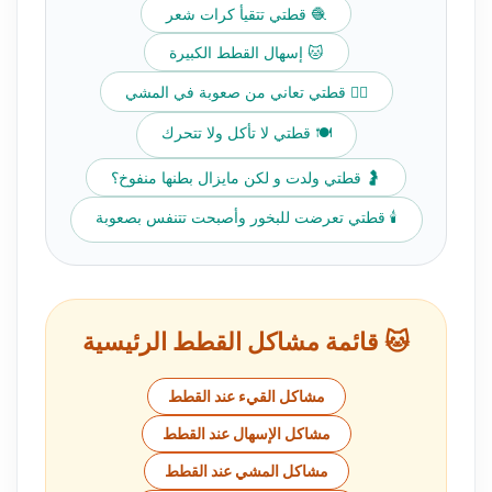
🧶 قطتي تتقيأ كرات شعر
🐱 إسهال القطط الكبيرة
🚶‍♀️ قطتي تعاني من صعوبة في المشي
🍽️ قطتي لا تأكل ولا تتحرك
🤰 قطتي ولدت و لكن مايزال بطنها منفوخ؟
🕯️ قطتي تعرضت للبخور وأصبحت تتنفس بصعوبة
🐱 قائمة مشاكل القطط الرئيسية
مشاكل القيء عند القطط
مشاكل الإسهال عند القطط
مشاكل المشي عند القطط