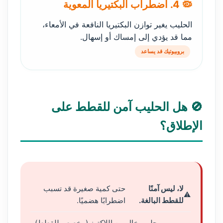
🦠 4. اضطراب البكتيريا المعوية
الحليب يغير توازن البكتيريا النافعة في الأمعاء،
مما قد يؤدي إلى إمساك أو إسهال.
بروبيوتيك قد يساعد
🚫 هل الحليب آمن للقطط على
الإطلاق؟
لا، ليس آمنًا
حتى كمية صغيرة قد تسبب
للقطط البالغة.
اضطرابًا هضميًا.
حليب خالٍ من اللاكتوز (مخصص للقطط)