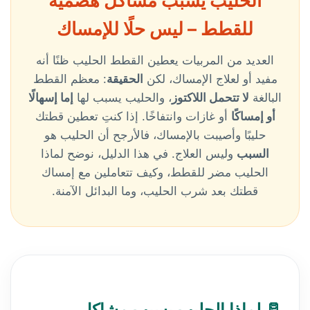
الحليب يسبب مشاكل هضمية
للقطط – ليس حلًا للإمساك
العديد من المربيات يعطين القطط الحليب ظنًا أنه
مفيد أو لعلاج الإمساك، لكن
الحقيقة
: معظم القطط
البالغة
لا تتحمل اللاكتوز
، والحليب يسبب لها
إما إسهالًا
أو إمساكًا
أو غازات وانتفاخًا. إذا كنتِ تعطين قطتك
حليبًا وأصيبت بالإمساك، فالأرجح أن الحليب هو
السبب
وليس العلاج. في هذا الدليل، نوضح لماذا
الحليب مضر للقطط، وكيف تتعاملين مع إمساك
قطتك بعد شرب الحليب، وما البدائل الآمنة.
🥛 لماذا الحليب يسبب مشاكل