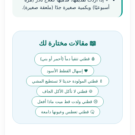
أسبوعيًا) وبكمية صغيرة جدًا (ملعقة صغيرة).
📖 مقالات مختارة لك
🩸 قطتي تتقيأ دماً (أحمر أو بني)
🖤 إسهال القطط الأسود
🍼 قطتي المولودة حديثا لا تستطيع المشي
🍪 قطتي لا تأكل الأكل الجاف
😢 قطتي ولدت قط ميت ماذا أفعل
🤒 قطتي تعطس وعيونها دامعة