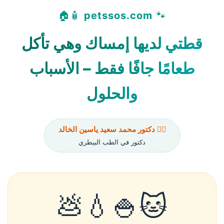
🧴🏠
petssos.com
🐾
قطتي لديها إمساك وهي تأكل
طعامًا جافًا فقط – الأسباب
والحلول
👨‍⚕️ دكتور محمد سعيد ياسين الخالد
دكتور في الطب البيطري
🐱🍚💧💩