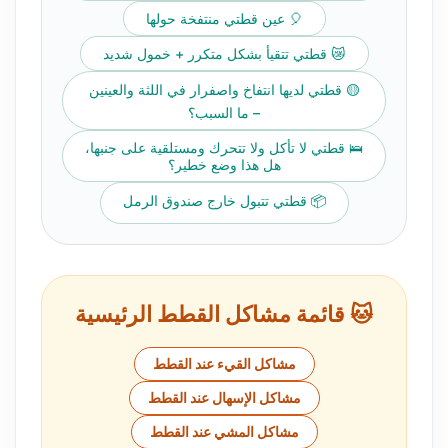
🎈 عين قطتي منتفخة حولها
😿 قطتي تتقيأ بشكل متكرر + خمول شديد
🟡 قطتي لديها انتفاخ واصفرار في اللثة والعينين
– ما السبب؟
🛌 قطتي لا تأكل ولا تتحرك ومستلقية على جنبها،
هل هذا وضع خطير؟
📦 قطتي تتبول خارج صندوق الرمل
🐱 قائمة مشاكل القطط الرئيسية
مشاكل القيء عند القطط
مشاكل الإسهال عند القطط
مشاكل المشي عند القطط