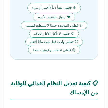
🩸 قطتي تتقيأ دماً (أحمر أو بني)
🖤 إسهال القطط الأسود
🍼 قطتي المولودة حديثا لا تستطيع المشي
🍪 قطتي لا تأكل الأكل الجاف
😢 قطتي ولدت قط ميت ماذا أفعل
🤒 قطتي تعطس وعيونها دامعة
📋 كيفية تعديل النظام الغذائي للوقاية
من الإمساك