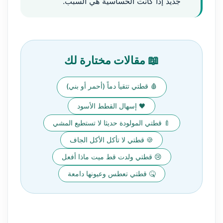
جديد إذا كانت الحساسية هي السبب.
📖 مقالات مختارة لك
🩸 قطتي تتقيأ دماً (أحمر أو بني)
🖤 إسهال القطط الأسود
🍼 قطتي المولودة حديثا لا تستطيع المشي
🍪 قطتي لا تأكل الأكل الجاف
😢 قطتي ولدت قط ميت ماذا أفعل
🤒 قطتي تعطس وعيونها دامعة