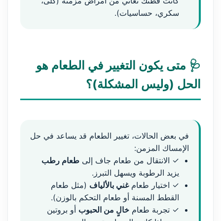
كانت قطتك تعاني من أمراض مزمنة (كلى،
سكري، حساسيات).
🩺 متى يكون التغيير في الطعام هو
الحل (وليس المشكلة)؟
في بعض الحالات، تغيير الطعام قد يساعد في حل
الإمساك المزمن:
✓ الانتقال من طعام جاف إلى
طعام رطب
يزيد الرطوبة ويسهل التبرز.
✓ اختيار طعام
غني بالألياف
(مثل طعام
القطط المسنة أو طعام التحكم بالوزن).
✓ تجربة طعام
خالٍ من الحبوب
أو بروتين