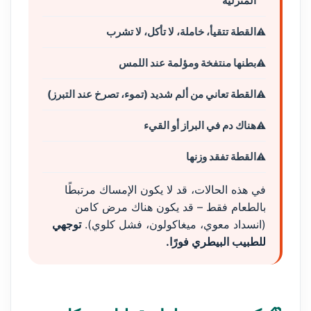
المنزلية
القطة تتقيأ، خاملة، لا تأكل، لا تشرب
بطنها منتفخة ومؤلمة عند اللمس
القطة تعاني من ألم شديد (تموء، تصرخ عند التبرز)
هناك دم في البراز أو القيء
القطة تفقد وزنها
في هذه الحالات، قد لا يكون الإمساك مرتبطًا
بالطعام فقط – قد يكون هناك مرض كامن
(انسداد معوي، ميغاكولون، فشل كلوي).
توجهي
للطبيب البيطري فورًا.