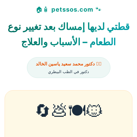
🧴🏠
petssos.com
🐾
قطتي لديها إمساك بعد تغيير نوع
الطعام – الأسباب والعلاج
👨‍⚕️ دكتور محمد سعيد ياسين الخالد
دكتور في الطب البيطري
🐱🍽️💩🔄