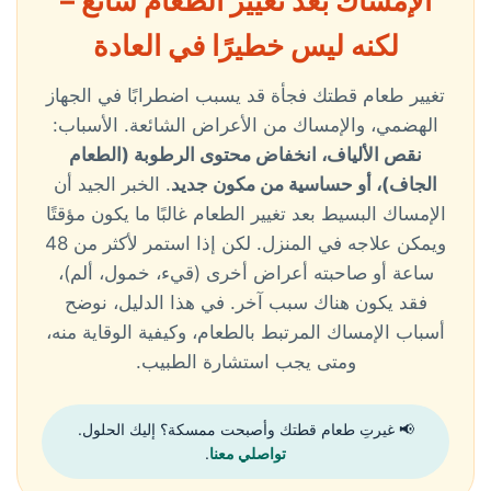
الإمساك بعد تغيير الطعام شائع –
لكنه ليس خطيرًا في العادة
تغيير طعام قطتك فجأة قد يسبب اضطرابًا في الجهاز
الهضمي، والإمساك من الأعراض الشائعة. الأسباب:
نقص الألياف، انخفاض محتوى الرطوبة (الطعام
الجاف)، أو حساسية من مكون جديد
. الخبر الجيد أن
الإمساك البسيط بعد تغيير الطعام غالبًا ما يكون مؤقتًا
ويمكن علاجه في المنزل. لكن إذا استمر لأكثر من 48
ساعة أو صاحبته أعراض أخرى (قيء، خمول، ألم)،
فقد يكون هناك سبب آخر. في هذا الدليل، نوضح
أسباب الإمساك المرتبط بالطعام، وكيفية الوقاية منه،
ومتى يجب استشارة الطبيب.
📢 غيرتِ طعام قطتك وأصبحت ممسكة؟ إليك الحلول.
تواصلي معنا
.