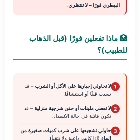
البيطري فورًا – لا تنتظري
.
🏥 ماذا تفعلين فورًا (قبل الذهاب
للطبيب)؟
لا تحاولي إجبارها على الأكل أو الشرب
– قد
1
تسبب قيئًا أو استنشاقًا.
لا تعطي ملينات أو حقن شرجية منزلية
– قد
2
تكون قاتلة في حالة الانسداد.
حاولي تشجيعها على شرب كميات صغيرة من
3
الماء
(إذا كانت واعية ولا تتقيأ).