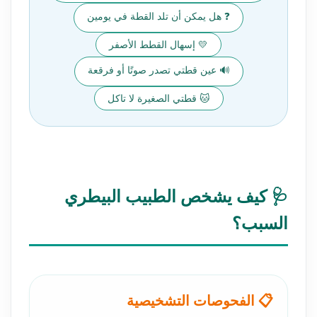
❓ هل يمكن أن تلد القطة في يومين
💛 إسهال القطط الأصفر
🔊 عين قطتي تصدر صوتًا أو فرقعة
🐱 قطتي الصغيرة لا تاكل
🩺 كيف يشخص الطبيب البيطري
السبب؟
📋 الفحوصات التشخيصية