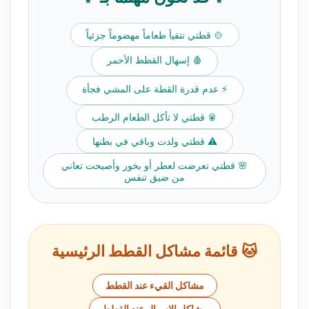
🍲 قطتي تتقيأ طعاماً مهضوماً جزئياً
🩸 إسهال القطط الأحمر
⚡ عدم قدرة القطة على المشي فجأة
🥫 قطتي لا تأكل الطعام الرطب
⚠️ قطتي ولدت وباقي في بطنها
🌸 قطتي تعرضت لعطر أو بخور وأصبحت تعاني
من ضيق تنفس
🐱 قائمة مشاكل القطط الرئيسية
مشاكل القيء عند القطط