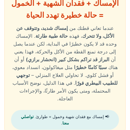
الإمساك + فقدان الشهية + الخمول
= حالة خطيرة تهدد الحياة
عندما تعاني قطتك من
إمساك شديد، وتتوقف عن
الأكل، ولا تتحرك
، فهذه
حالة طبية طارئة
. الإمساك
وحده قد لا يكون خطيرًا في البداية، لكن عندما يصل
إلى درجة تمنع القطة من الأكل والحركة، فهذا يعني
أن
البراز قد تراكم بشكل كبير (انحشار برازي)
أو أن
هناك
سببًا كامنًا خطيرًا
مثل ميغاكولون، انسداد معوي،
أو فشل كلوي. لا تحاولي العلاج المنزلي –
توجهي
للطبيب البيطري فورًا
. في هذا الدليل، نوضح الأسباب
المحتملة، ومتى يكون الأمر طارئًا، والإجراءات
العاجلة.
📢 إمساك مع فقدان شهية وخمول = طوارئ.
تواصلي
معنا
.