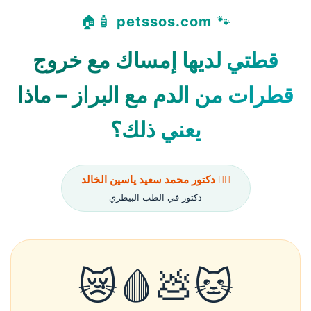
🧴🏠
petssos.com
🐾
قطتي لديها إمساك مع خروج
قطرات من الدم مع البراز – ماذا
يعني ذلك؟
👨‍⚕️ دكتور محمد سعيد ياسين الخالد
دكتور في الطب البيطري
🐱💩🩸😿