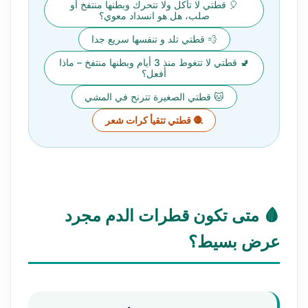
🎈 قطتي لا تأكل ولا تتحرك وبطنها منتفخ أو
صلب، هل هو انسداد معوي؟
💨 قطتي تلد و تنفسها سريع جدا
🚽 قطتي لا تتغوط منذ 3 أيام وبطنها منتفخ – ماذا
أفعل؟
🐱 قطتي الصغيرة تترنح في المشي
🧶 قطتي تتقيأ كرات شعر
🩸 متى تكون قطرات الدم مجرد
عرض بسيط؟