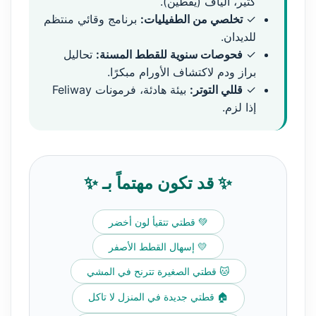
كثير، ألياف (يقطين).
✓
تخلصي من الطفيليات:
برنامج وقائي منتظم
للديدان.
✓
فحوصات سنوية للقطط المسنة:
تحاليل
براز ودم لاكتشاف الأورام مبكرًا.
✓
قللي التوتر:
بيئة هادئة، فرمونات Feliway
إذا لزم.
✨ قد تكون مهتماً بـ ✨
💚 قطتي تتقيأ لون أخضر
💛 إسهال القطط الأصفر
🐱 قطتي الصغيرة تترنح في المشي
🏠 قطتي جديدة في المنزل لا تاكل