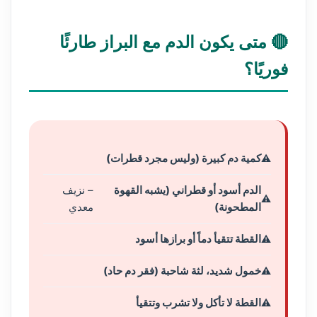
🔴 متى يكون الدم مع البراز طارئًا
فوريًا؟
كمية دم كبيرة (وليس مجرد قطرات)
الدم أسود أو قطراني (يشبه القهوة
– نزيف
المطحونة)
معدي
القطة تتقيأ دماً أو برازها أسود
خمول شديد، لثة شاحبة (فقر دم حاد)
القطة لا تأكل ولا تشرب وتتقيأ