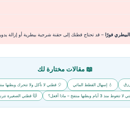
لبيطري فورًا
– قد تحتاج قطتك إلى حقنة شرجية بيطرية أو إزالة يدوية 
📖 مقالات مختارة لك
زرق
💧 إسهال القطط المائي
🎈 قطتي لا تأكل ولا تتحرك وبطنها م
ط منذ 3 أيام وبطنها منتفخ – ماذا أفعل؟
🐱 قطتي الصغيرة تتر