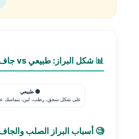
📊 شكل البراز: طبيعي vs جاف وصلب vs خطير
🟢 طبيعي
على شكل سجق، رطب، لين، يتماسك عند
🧐 أسباب البراز الصلب والجاف