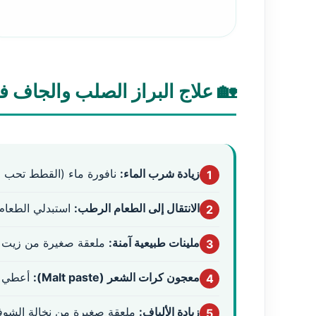
🏡 علاج البراز الصلب والجاف 
زيادة شرب الماء:
نافورة ماء (القطط تحب ال
1
الانتقال إلى الطعام الرطب:
استبدلي الطعام 
2
ملينات طبيعية آمنة:
ملعقة صغيرة من زيت ال
3
معجون كرات الشعر (Malt paste):
أعطي 1-2 سم يوميًا لتليين مرور البرا
4
زيادة الألياف:
ملعقة صغيرة من نخالة الشوفان
5