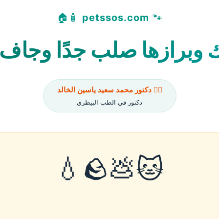
🧴🏠
petssos.com
🐾
 وبرازها صلب جدًا وجاف –
👨‍⚕️ دكتور محمد سعيد ياسين الخالد
دكتور في الطب البيطري
🐱💩🪨💧