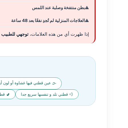
بطن منتفخة وصلبة عند اللمس
العلاجات المنزلية لم تُجدِ نفعًا بعد 48 ساعة
إذا ظهرت أي من هذه العلامات،
توجهي للطبيب ا
🌫️ عين قطتي فيها غشاوة أو لون أ
💨 قطتي تلد و تنفسها سريع جدا
🚽 قطتي لا تتغو