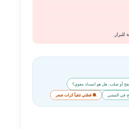
للبراز.
نتفخ أو صلب، هل هو انسداد معوي؟
نح في المشي
🧶 قطتي تتقيأ كرات شعر