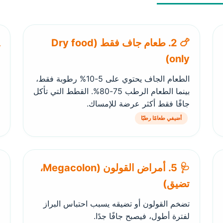
🍗 2. طعام جاف فقط (Dry food
only)
الطعام الجاف يحتوي على 5-10% رطوبة فقط،
بينما الطعام الرطب 75-80%. القطط التي تأكل
جافًا فقط أكثر عرضة للإمساك.
أضيفي طعامًا رطبًا
🩺 5. أمراض القولون (Megacolon،
تضيق)
تضخم القولون أو تضيقه يسبب احتباس البراز
لفترة أطول، فيصبح جافًا جدًا.