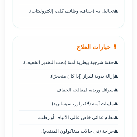
تحاليل دم (جفاف، وظائف كلى، إلكتروليتات).
💊 خيارات العلاج
حقنة شرجية بيطرية آمنة (تحت التخدير الخفيف).
إزالة يدوية للبراز (إذا كان متحجرًا).
سوائل وريدية لمعالجة الجفاف.
ملينات آمنة (لاكتولوز، سيسابريد).
نظام غذائي خاص عالي الألياف أو رطب.
جراحة (في حالات ميغاكولون المتقدم).