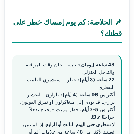
📌 الخلاصة: كم يوم إمساك خطر على
قطتك؟
48 ساعة (يومان):
تنبيه – حان وقت المراقبة
والتدخل المنزلي.
72 ساعة (3 أيام):
خطر – استشيري الطبيب
البيطري.
أكثر من 96 ساعة (4 أيام):
طوارئ – انحشار
برازي، قد يؤدي إلى ميغاكولون أو تمزق القولون.
أكثر من 5-7 أيام:
خطر مميت – يحتاج تدخلاً
جراحيًا غالبًا.
لا تنتظري حتى اليوم الثالث أو الرابع.
إذا لم تتبرز
قطتك لأكثر من 48 ساعة مع علامات ألم أو