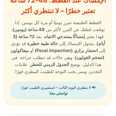
الإمساك عند القطط: 48-72 ساعة
تعتبر خطرًا – لا تنتظري أكثر
القطط الطبيعية تتبرز يوميًا أو مرة كل يومين. إذا
توقفت قطتك عن التبرز لأكثر من
48 ساعة (يومين)
،
فهذا يعتبر
إمساكًا يستدعي الانتباه
. بعد
72 ساعة (3
أيام)
، يتحول الإمساك إلى
حالة طبية خطيرة
قد تؤدي
إلى
انحشار برازي (Fecal impaction)
أو
ميغاكولون
(تضخم القولون)
، وهي حالات قد تتطلب جراحة. في
هذا الدليل، نوضح
الجدول الزمني للخطر
، علامات
التحذير، ومتى يجب التوجه للطبيب البيطري فورًا.
📢 لا تنتظري اليوم الثالث – استشيري الطبيب فورًا.
تواصلي معنا
.