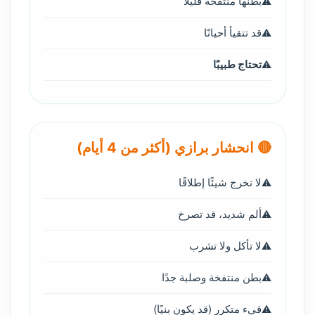
بطنها منتفخة قليلاً
قد تتقيأ أحيانًا
تحتاج طبيبًا
🔴 انحشار برازي (أكثر من 4 أيام)
لا تخرج شيئًا إطلاقًا
ألم شديد، قد تصرخ
لا تأكل ولا تشرب
بطن منتفخة وصلبة جدًا
قيء متكرر (قد يكون بنيًا)