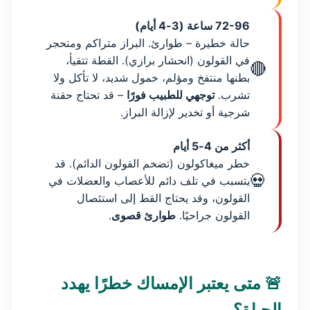
72-96 ساعة (3-4 أيام)
حالة خطيرة – طوارئ. البراز متراكم ومتحجر
في القولون (انحشار برازي). القطة تتقيأ،
🔴
بطنها منتفخ ومؤلم، خمول شديد، لا تأكل ولا
تشرب.
توجهي للطبيب فورًا
– قد تحتاج حقنة
شرجية أو تخدير لإزالة البراز.
أكثر من 4-5 أيام
خطر ميغاكولون (تضخم القولون الدائم). قد
💀
يتسبب في تلف دائم للأعصاب والعضلات في
القولون، وقد يحتاج القط إلى استئصال
القولون جراحيًا.
طوارئ قصوى
.
🚨 متى يعتبر الإمساك خطرًا يهدد
الحياة؟