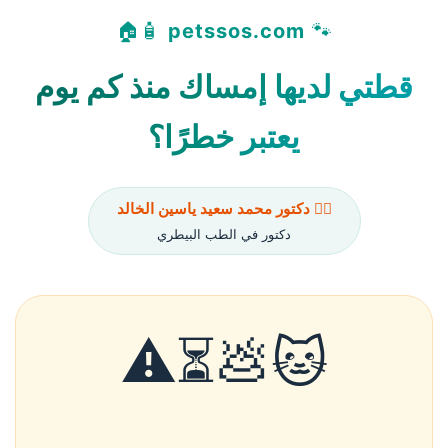
🧴🏠
petssos.com
🐾
قطتي لديها إمساك منذ كم يوم
يعتبر خطرًا؟
👨‍⚕️ دكتور محمد سعيد ياسين الخالد
دكتور في الطب البيطري
🐱💩⏳⚠️