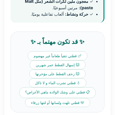
✓
معجون ملين لكرات الشعر (مثل Malt
paste):
مرتين أسبوعيًا.
✓
حركة ونشاط:
ألعاب تفاعلية يوميًا.
✨ قد تكون مهتماً بـ ✨
🍗 قطتي تتقيأ طعاماً غير مهضوم
🐱 إسهال القطط عمر شهرين
🐱 زحف القطط على مؤخرتها
💧 قطتي تشرب الماء و لا تاكل
📋 قطتي على وشك الولادة ماهي الأعراض؟
🩵 قطتي تلهث ولسانها أو لثتها زرقاء