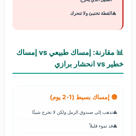
القطة تختبئ ولا تتحرك
📊 مقارنة: إمساك طبيعي vs إمساك
خطير vs انحشار برازي
🟡 إمساك بسيط (1-2 يوم)
تذهب إلى صندوق الرمل ولكن لا تخرج شيئًا
قد تموء قليلاً