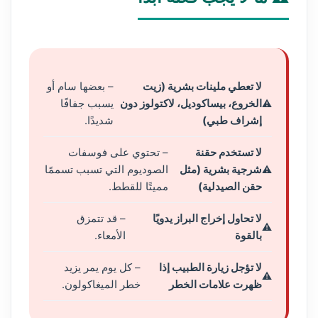
لا تعطي ملينات بشرية (زيت
– بعضها سام أو
الخروع، بيساكوديل، لاكتولوز دون
يسبب جفافًا
إشراف طبي)
شديدًا.
لا تستخدم حقنة
– تحتوي على فوسفات
شرجية بشرية (مثل
الصوديوم التي تسبب تسممًا
حقن الصيدلية)
مميتًا للقطط.
لا تحاول إخراج البراز يدويًا
– قد تتمزق
بالقوة
الأمعاء.
لا تؤجل زيارة الطبيب إذا
– كل يوم يمر يزيد
ظهرت علامات الخطر
خطر الميغاكولون.