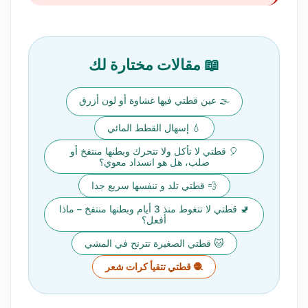
📖 مقالات مختارة لك
🌫️ عين قطتي فيها غشاوة أو لون أزرق
💧 إسهال القطط المائي
🎈 قطتي لا تأكل ولا تتحرك وبطنها منتفخ أو
صلب، هل هو انسداد معوي؟
💨 قطتي تلد و تنفسها سريع جدا
🚽 قطتي لا تتغوط منذ 3 أيام وبطنها منتفخ – ماذا
أفعل؟
🐱 قطتي الصغيرة تترنح في المشي
🧶 قطتي تتقيأ كرات شعر