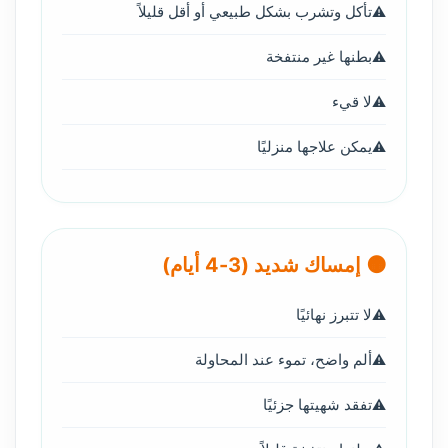
تأكل وتشرب بشكل طبيعي أو أقل قليلاً
بطنها غير منتفخة
لا قيء
يمكن علاجها منزليًا
🟠 إمساك شديد (3-4 أيام)
لا تتبرز نهائيًا
ألم واضح، تموء عند المحاولة
تفقد شهيتها جزئيًا