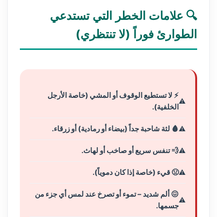
🔍 علامات الخطر التي تستدعي
الطوارئ فوراً (لا تنتظري)
⚡ لا تستطيع الوقوف أو المشي (خاصة الأرجل
الخلفية).
🩸 لثة شاحبة جداً (بيضاء أو رمادية) أو زرقاء.
💨 تنفس سريع أو صاخب أو لهاث.
🤢 قيء (خاصة إذا كان دموياً).
😖 ألم شديد – تموء أو تصرخ عند لمس أي جزء من
جسمها.