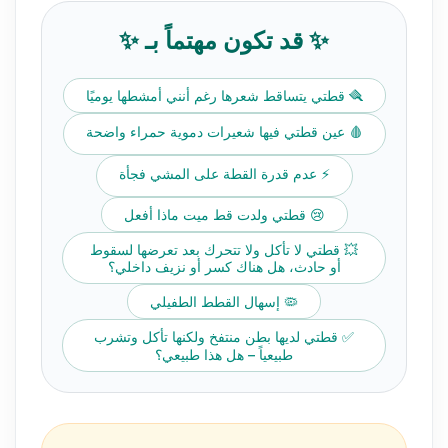
✨ قد تكون مهتماً بـ ✨
🪮 قطتي يتساقط شعرها رغم أنني أمشطها يوميًا
🩸 عين قطتي فيها شعيرات دموية حمراء واضحة
⚡ عدم قدرة القطة على المشي فجأة
😢 قطتي ولدت قط ميت ماذا أفعل
💥 قطتي لا تأكل ولا تتحرك بعد تعرضها لسقوط
أو حادث، هل هناك كسر أو نزيف داخلي؟
🦠 إسهال القطط الطفيلي
✅ قطتي لديها بطن منتفخ ولكنها تأكل وتشرب
طبيعياً – هل هذا طبيعي؟