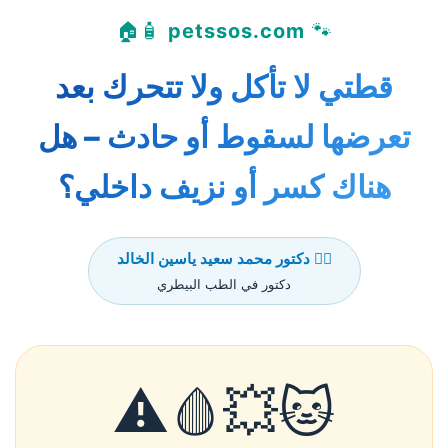
🧴🏠
petssos.com
🐾
قطتي لا تأكل ولا تتحرك بعد
تعرضها لسقوط أو حادث – هل
هناك كسر أو نزيف داخلي؟
👨‍⚕️ دكتور محمد سعيد ياسين الخالد
دكتور في الطب البيطري
🐱💥🩸⚠️