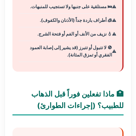
🛌 مستلقية على جنبها ولا تستجيب للمنبهات.
🧊 أطراف باردة جداً (الأذنان والكفوف).
💧 نزيف من الأنف أو الفم أو فتحة الشرج.
🚫 لا تتبول أو تتبرز (قد يشير إلى إصابة العمود
الفقري أو تمزق المثانة).
🏥 ماذا تفعلين فوراً قبل الذهاب
للطبيب؟ (إجراءات الطوارئ)