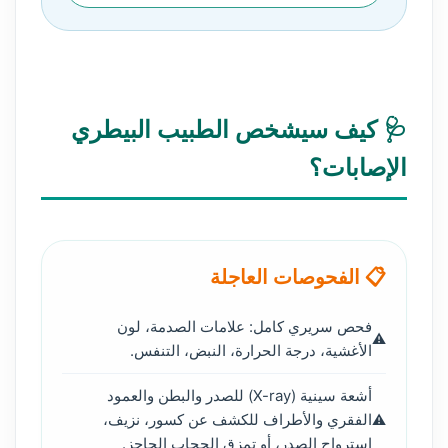
🩺 كيف سيشخص الطبيب البيطري
الإصابات؟
📋 الفحوصات العاجلة
فحص سريري كامل: علامات الصدمة، لون
الأغشية، درجة الحرارة، النبض، التنفس.
أشعة سينية (X-ray) للصدر والبطن والعمود
الفقري والأطراف للكشف عن كسور، نزيف،
استرواح الصدر، أو تمزق الحجاب الحاجز.