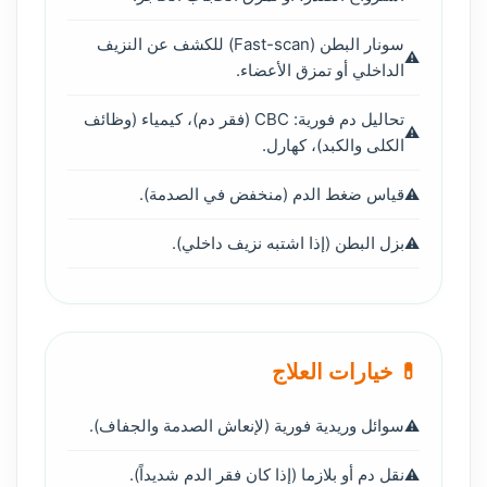
سونار البطن (Fast-scan) للكشف عن النزيف
الداخلي أو تمزق الأعضاء.
تحاليل دم فورية: CBC (فقر دم)، كيمياء (وظائف
الكلى والكبد)، كهارل.
قياس ضغط الدم (منخفض في الصدمة).
بزل البطن (إذا اشتبه نزيف داخلي).
💊 خيارات العلاج
سوائل وريدية فورية (لإنعاش الصدمة والجفاف).
نقل دم أو بلازما (إذا كان فقر الدم شديداً).