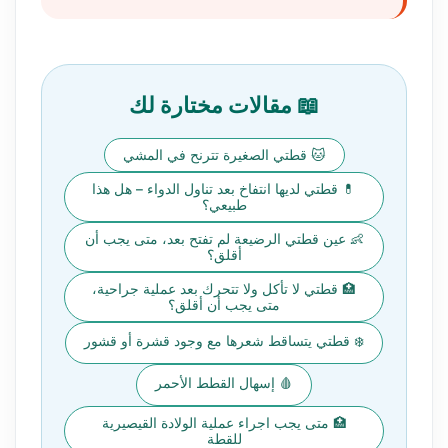
📖 مقالات مختارة لك
🐱 قطتي الصغيرة تترنح في المشي
💊 قطتي لديها انتفاخ بعد تناول الدواء – هل هذا
طبيعي؟
👶 عين قطتي الرضيعة لم تفتح بعد، متى يجب أن
أقلق؟
🏥 قطتي لا تأكل ولا تتحرك بعد عملية جراحية،
متى يجب أن أقلق؟
❄️ قطتي يتساقط شعرها مع وجود قشرة أو قشور
🩸 إسهال القطط الأحمر
🏥 متى يجب اجراء عملية الولادة القيصيرية
للقطة