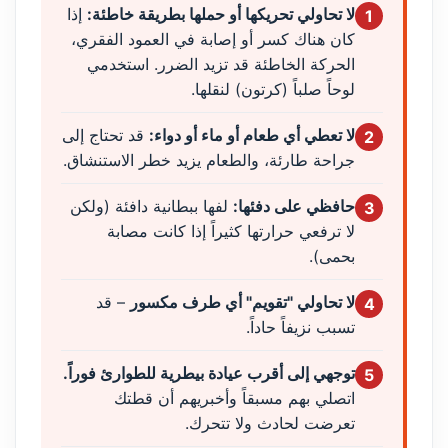
لا تحاولي تحريكها أو حملها بطريقة خاطئة:
إذا
1
كان هناك كسر أو إصابة في العمود الفقري،
الحركة الخاطئة قد تزيد الضرر. استخدمي
لوحاً صلباً (كرتون) لنقلها.
لا تعطي أي طعام أو ماء أو دواء:
قد تحتاج إلى
2
جراحة طارئة، والطعام يزيد خطر الاستنشاق.
حافظي على دفئها:
لفها ببطانية دافئة (ولكن
3
لا ترفعي حرارتها كثيراً إذا كانت مصابة
بحمى).
لا تحاولي "تقويم" أي طرف مكسور
– قد
4
تسبب نزيفاً حاداً.
توجهي إلى أقرب عيادة بيطرية للطوارئ فوراً.
5
اتصلي بهم مسبقاً وأخبريهم أن قطتك
تعرضت لحادث ولا تتحرك.