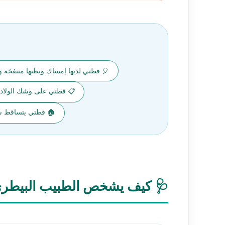
🎈 قطتي لديها إمساك وبطنها منتفخة 
📋 قطتي على وشك الولاد
🏠 قطتي يتساقط شع
🩺 كيف يشخص الطبيب البيطر