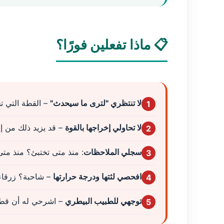
📋 ماذا تفعلين فورًا؟
لا تنتظري "لترى ما سيحدث"
– القطة التي تخت
1
لا تحاولي إخراجها بالقوة
– قد يزيد ذلك من إج
2
سجلي الملاحظات
: منذ متى تختبئ؟ منذ مت
3
افحصي لثتها ودرجة حرارتها
– شاحبة؟ زرقاء
4
توجهي للطبيب البيطري
– اشرحي له أن قطتك
5