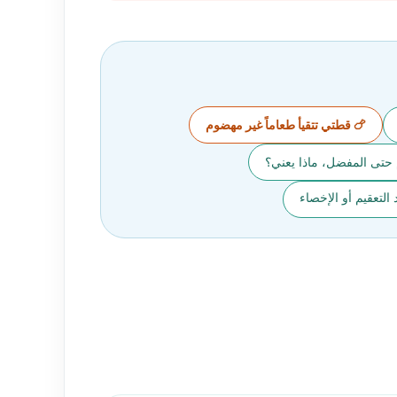
🍗 قطتي تتقيأ طعاماً غير مهضوم
 حتى المفضل، ماذا يعني؟
التعقيم أو الإخصاء