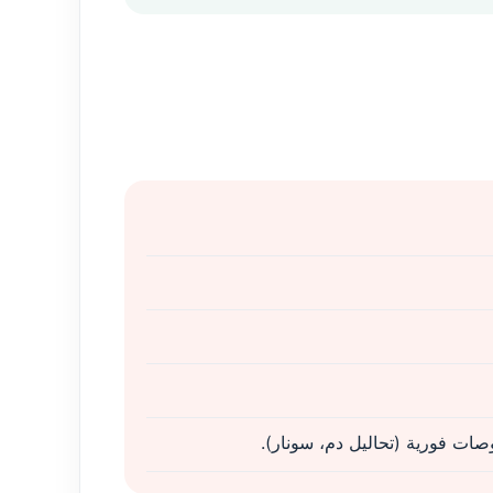
صات فورية (تحاليل دم، سونار).