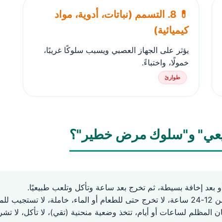
💊 8. التسمم (نباتات، أدوية، مواد
كيميائية)
يؤثر على الجهاز العصبي ويسبب سلوكًا غريبًا،
خمولًا، واختباءً.
طوارئ
يعي" و"سلوك مرض خطير"؟
بعد إخافة بسيطة، ثم تخرج بعد ساعة وتأكل وتلعب طبيعيًا.
 للمنبهات.
لمظلم لساعات أو أيام، تتخذ وضعية منحنية (تقي)، لا تأكل، لا تشرب،