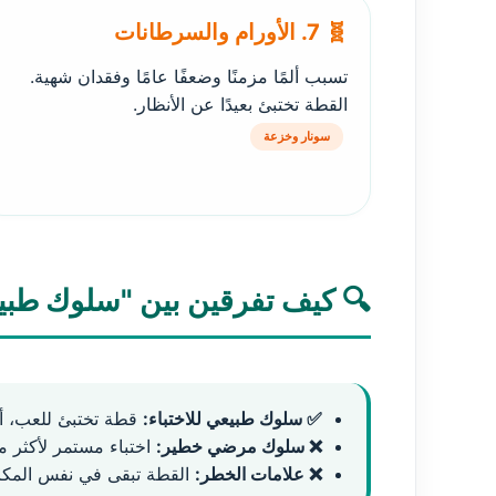
🧬 7. الأورام والسرطانات
تسبب ألمًا مزمنًا وضعفًا عامًا وفقدان شهية.
القطة تختبئ بعيدًا عن الأنظار.
سونار وخزعة
🔍 كيف تفرقين بين "سلوك طب
✅ سلوك طبيعي للاختباء:
قطة تختبئ للعب، أو 
❌ سلوك مرضي خطير:
اختباء مستمر لأكثر من 12-24 ساعة، لا تخرج حتى للطعام أو الماء، خاملة، لا تستجيب
❌ علامات الخطر:
القطة تبقى في نفس المكان ا