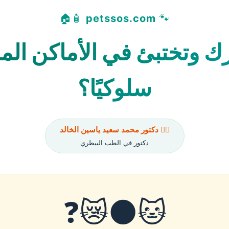
🧴🏠
petssos.com
🐾
رك وتختبئ في الأماكن ال
سلوكيًا؟
👨‍⚕️ دكتور محمد سعيد ياسين الخالد
دكتور في الطب البيطري
🐱🌑😿❓