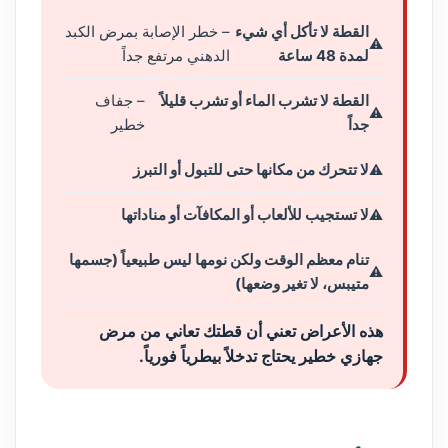
القطة لا تأكل أي شيء
– خطر الإصابة بمرض الكبد
لمدة 48 ساعة
الدهني مرتفع جداً
القطة لا تشرب الماء أو تشرب قليلاً
– جفاف
جداً
خطير
لا تتحرك من مكانها حتى للتبول أو التبرز
لا تستجيب للألعاب أو المكافآت أو مناداتها
تنام معظم الوقت ولكن نومها ليس طبيعياً (جسمها
متيبس، لا تغير وضعها)
هذه الأعراض تعني أن قطتك تعاني من مرض
جهازي خطير يحتاج تدخلاً بيطرياً فورياً.