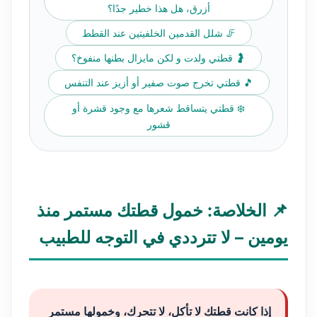
أزرق، هل هذا خطير جدًا؟
🦵 شلل القدمين الخلفيتين عند القطط
🤰 قطتي ولدت و لكن مايزال بطنها منفوخ؟
🎵 قطتي تخرج صوت صفير أو أزيز عند التنفس
❄️ قطتي يتساقط شعرها مع وجود قشرة أو
قشور
📌 الخلاصة: خمول قطتك مستمر منذ
يومين – لا تترددي في التوجه للطبيب
إذا كانت قطتك لا تأكل، لا تتحرك، وخمولها مستمر