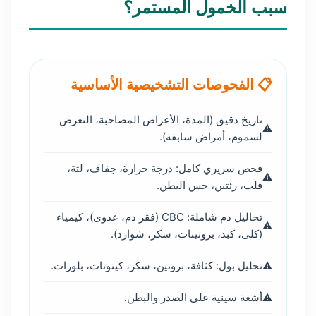
سبب الخمول المستمر؟
📋 الفحوصات التشخيصية الأساسية
تاريخ دقيق (المدة، الأعراض المصاحبة، التعرض
لسموم، أمراض سابقة).
فحص سريري كامل: درجة حرارة، جفاف، لثة،
قلب، رئتين، جس البطن.
تحاليل دم شاملة: CBC (فقر دم، عدوى)، كيمياء
(كلى، كبد، بروتينات، سكر، شوارد).
تحليل بول: كثافة، بروتين، سكر، كيتونات، بلورات.
أشعة سينية على الصدر والبطن.