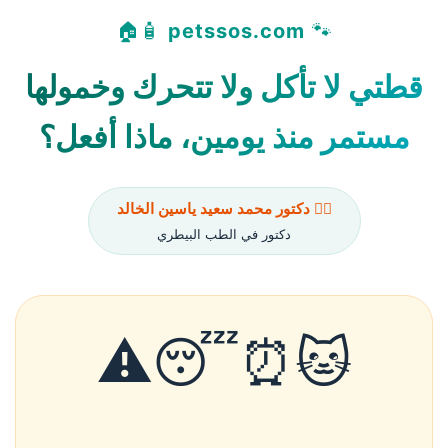
🧴🏠
petssos.com
🐾
قطتي لا تأكل ولا تتحرك وخمولها
مستمر منذ يومين، ماذا أفعل؟
👨‍⚕️ دكتور محمد سعيد ياسين الخالد
دكتور في الطب البيطري
🐱⏰😴⚠️