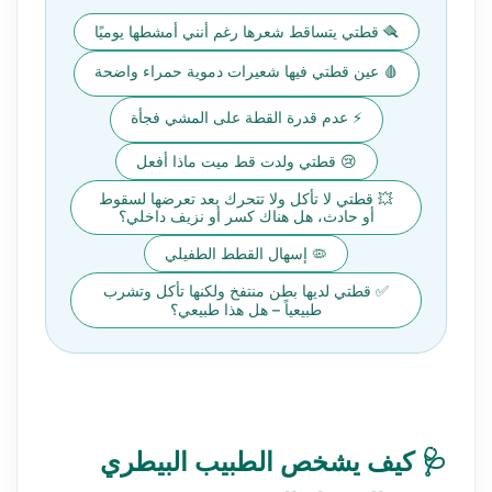
🪮 قطتي يتساقط شعرها رغم أنني أمشطها يوميًا
🩸 عين قطتي فيها شعيرات دموية حمراء واضحة
⚡ عدم قدرة القطة على المشي فجأة
😢 قطتي ولدت قط ميت ماذا أفعل
💥 قطتي لا تأكل ولا تتحرك بعد تعرضها لسقوط
أو حادث، هل هناك كسر أو نزيف داخلي؟
🦠 إسهال القطط الطفيلي
✅ قطتي لديها بطن منتفخ ولكنها تأكل وتشرب
طبيعياً – هل هذا طبيعي؟
🩺 كيف يشخص الطبيب البيطري