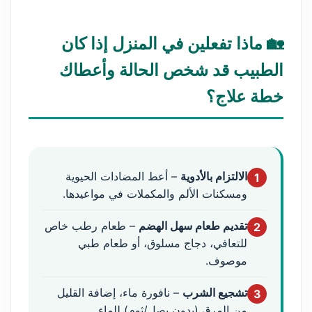
🏡 ماذا تفعلين في المنزل إذا كان
الطبيب قد شخص الحالة وأعطاك
خطة علاج؟
الالتزام بالأدوية
– أعط المضادات الحيوية
1
ومسكنات الألم والمكملات في مواعيدها.
تقديم طعام سهل الهضم
– طعام رطب خاص
2
للتعافي، دجاج مسلوق، أو طعام طبي
موصوف.
تشجيع الشرب
– نافورة ماء، إضافة القليل
3
من المرق (بدون بصل/ثوم) للماء.