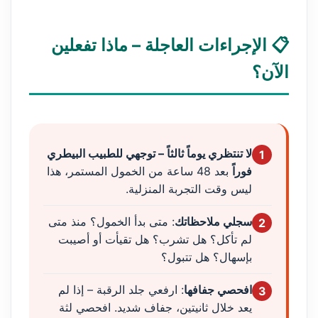
📋 الإجراءات العاجلة – ماذا تفعلين
الآن؟
لا تنتظري يوماً ثالثاً – توجهي للطبيب البيطري
1
فوراً
بعد 48 ساعة من الخمول المستمر، هذا
ليس وقت التجربة المنزلية.
سجلي ملاحظاتك
: متى بدأ الخمول؟ منذ متى
2
لم تأكل؟ هل تشرب؟ هل تقيأت أو أصيبت
بإسهال؟ هل تتبول؟
افحصي جفافها
: ارفعي جلد الرقبة – إذا لم
3
يعد خلال ثانيتين، جفاف شديد. افحصي لثة