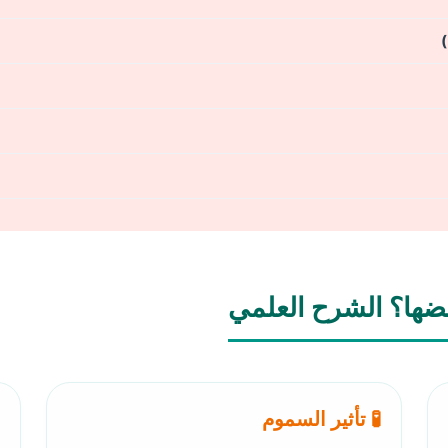

🔗 كيف ترتبط هذه 
🧪 تأثير السموم