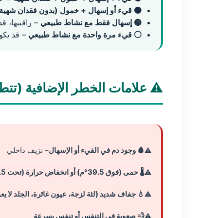
🟠 قيء أو إسهال + خمول (بدون فقدان شهية
🟡 إسهال فقط مع نشاط طبيعي
– راقبيها، قد
⚪ قيء مرة واحدة مع نشاط طبيعي
– قد يك
⚠️ علامات الخطر الإضافية (تت
🩸 وجود دم في القيء أو الإسهال
– نزيف داخلي
🌡️ حمى (فوق 39.5°م) أو انخفاض حرارة (تحت 37.5°م)
💧 جفاف شديد (لثة لزجة، عيون غائرة، الجلد لا يعو
💨 صعوبة في التنفس أو تنفس بسرعة