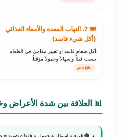
🍽️ 7. التهاب المعدة والأمعاء الغذائي
(أكل شيء فاسد)
أكل طعام فاسد أو تغيير مفاجئ في الطعام
يسبب قيئاً وإسهالاً وخمولاً مؤقتاً.
علاج داعم
📊 العلاقة بين شدة الأعراض و
🔴 قيء + إسهال + خمول + فقدان شهية = حا