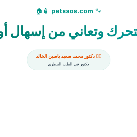
🧴🏠
petssos.com
🐾
تتحرك وتعاني من إسهال أو 
👨‍⚕️ دكتور محمد سعيد ياسين الخالد
دكتور في الطب البيطري