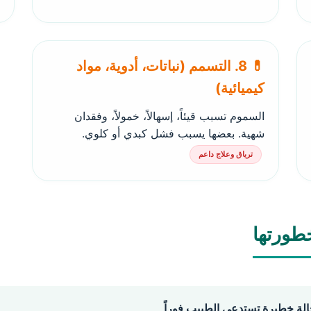
💊 8. التسمم (نباتات، أدوية، مواد
كيميائية)
السموم تسبب قيئاً، إسهالاً، خمولاً، وفقدان
شهية. بعضها يسبب فشل كبدي أو كلوي.
ترياق وعلاج داعم
خطورتها
لة خطيرة تستدعي الطبيب فوراً