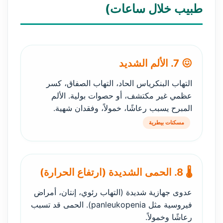
طبيب خلال ساعات)
😖 7. الألم الشديد
التهاب البنكرياس الحاد، التهاب الصفاق، كسر
عظمي غير مكتشف، أو حصوات بولية. الألم
المبرح يسبب رعاشًا، خمولاً، وفقدان شهية.
مسكنات بيطرية
🌡️ 8. الحمى الشديدة (ارتفاع الحرارة)
عدوى جهازية شديدة (التهاب رئوي، إنتان، أمراض
فيروسية مثل panleukopenia). الحمى قد تسبب
رعاشًا وخمولاً.