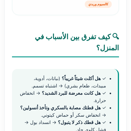
كالسيوم وريدي
🔍 كيف تفرق بين الأسباب في
المنزل؟
✓
هل أكلت شيئاً غريباً؟
(نباتات، أدوية،
مبيدات، طعام بشري) → اشتباه تسمم.
✓
هل كانت معرضة للبرد الشديد؟
→ انخفاض
حرارة.
✓
هل قطتك مصابة بالسكري وتأخذ أنسولين؟
→ انخفاض سكر أو حماض كيتوني.
✓
هل قطك ذكر لا يتبول؟
→ انسداد بول →
فشل كلوي حاد.