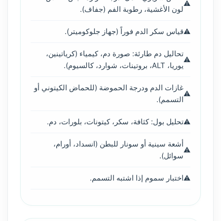
لون الأغشية، رطوبة الفم (جفاف).
قياس سكر الدم فوراً (جهاز جلوكوميتر).
تحاليل دم طارئة: صورة دم، كيمياء (كرياتينين،
يوريا، ALT، بروتينات، شوارد، كالسيوم).
غازات الدم ودرجة الحموضة (للحماض الكيتوني أو
التسمم).
تحليل بول: كثافة، سكر، كيتونات، بلورات، دم.
أشعة سينية أو سونار للبطن (انسداد، أورام،
سوائل).
اختبار سموم إذا اشتبه التسمم.