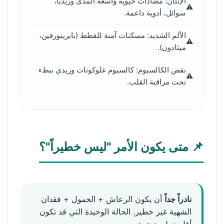
الإنتان: مضادات حيوية واسعة المدى وريدياً،
سوائل، أدوية داعمة.
الألم الشديد: مسكنات آمنة للقطط (بابرينورفين،
ميثادون).
نقص الكالسيوم: كالسيوم غلوكونات وريدي ببطء
تحت مراقبة القلب.
📌 متى يكون الأمر "ليس خطيراً"؟
نادراً جداً
أن يكون الرعاش + الخمول + فقدان
الشهية غير خطير. الحالة الوحيدة التي قد تكون