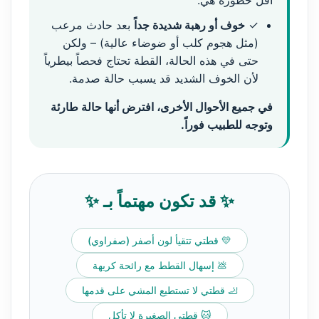
أقل خطورة هي:
✓
خوف أو رهبة شديدة جداً
بعد حادث مرعب
(مثل هجوم كلب أو ضوضاء عالية) – ولكن
حتى في هذه الحالة، القطة تحتاج فحصاً بيطرياً
لأن الخوف الشديد قد يسبب حالة صدمة.
في جميع الأحوال الأخرى، افترض أنها حالة طارئة
وتوجه للطبيب فوراً.
✨ قد تكون مهتماً بـ ✨
💛 قطتي تتقيأ لون أصفر (صفراوي)
💩 إسهال القطط مع رائحة كريهة
🦶 قطتي لا تستطيع المشي على قدمها
🐱 قطتي الصغيرة لا تأكل