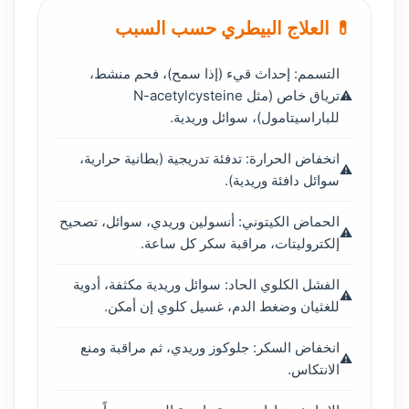
💊 العلاج البيطري حسب السبب
التسمم: إحداث قيء (إذا سمح)، فحم منشط،
ترياق خاص (مثل N-acetylcysteine
للباراسيتامول)، سوائل وريدية.
انخفاض الحرارة: تدفئة تدريجية (بطانية حرارية،
سوائل دافئة وريدية).
الحماض الكيتوني: أنسولين وريدي، سوائل، تصحيح
إلكتروليتات، مراقبة سكر كل ساعة.
الفشل الكلوي الحاد: سوائل وريدية مكثفة، أدوية
للغثيان وضغط الدم، غسيل كلوي إن أمكن.
انخفاض السكر: جلوكوز وريدي، ثم مراقبة ومنع
الانتكاس.