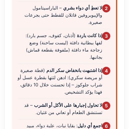
لا تعطِ أي دواء بشري
– الباراسيتامول
2
والإيبوبروفين قاتلان للقطط حتى بجرعات
صغيرة.
إذا كانت باردة
(أذنان، كفوف، جسم بارد):
3
لفها ببطانية دافئة (ليست ساخنة) وضع
زجاجة ماء دافئة (ملفوفة بقطعة قماش)
بجانبها.
إذا اشتبهت بانخفاض سكر الدم
(قطة صغيرة
4
أو مريضة سكري): ادهن لثتها بقطرة عسل أو
شراب جلوكوز – إذا تحسنت خلال 10 دقائق،
فهذا يؤكد التشخيص.
لا تحاول إجبارها على الأكل أو الشرب
– قد
5
تستنشق الطعام أو تعاني من غثيان.
اجمع أي دليل
: بقايا نبات، علبة دواء، مبيد
6