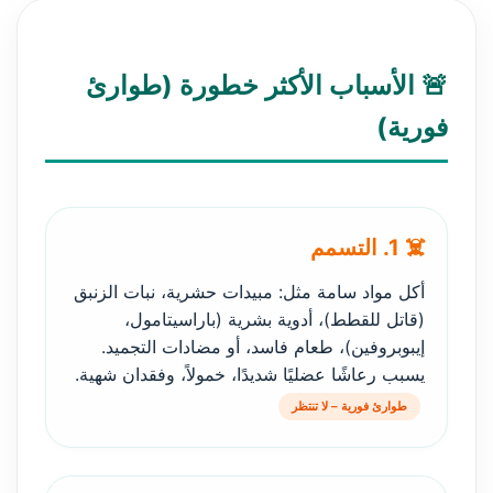
🚨 الأسباب الأكثر خطورة (طوارئ
فورية)
☠️ 1. التسمم
أكل مواد سامة مثل: مبيدات حشرية، نبات الزنبق
(قاتل للقطط)، أدوية بشرية (باراسيتامول،
إيبوبروفين)، طعام فاسد، أو مضادات التجميد.
يسبب رعاشًا عضليًا شديدًا، خمولاً، وفقدان شهية.
طوارئ فورية – لا تنتظر