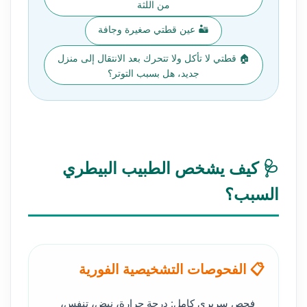
من اللثة
🏜️ عين قطتي صغيرة وجافة
🏠 قطتي لا تأكل ولا تتحرك بعد الانتقال إلى منزل
جديد، هل بسبب التوتر؟
🩺 كيف يشخص الطبيب البيطري
السبب؟
📋 الفحوصات التشخيصية الفورية
فحص سريري كامل: درجة حرارة، نبض، تنفس،