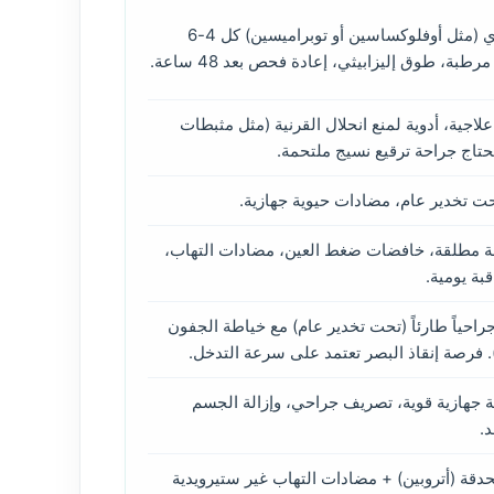
قطرات مضاد حيوي (مثل أوفلوكساسين أو توبراميسين) كل 4-6
ة، طوق إليزابيثي، إعادة فحص بعد 48 ساعة.
جية، أدوية لمنع انحلال القرنية (مثل مثبطات
 تحتاج جراحة ترقيع نسيج ملتحمة.
ت تخدير عام، مضادات حيوية جهازية.
ة مطلقة، خافضات ضغط العين، مضادات التهاب،
بة يومية.
راحياً طارئاً (تحت تخدير عام) مع خياطة الجفون
 جهازية قوية، تصريف جراحي، وإزالة الجسم
.
قة (أتروبين) + مضادات التهاب غير ستيرويدية