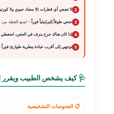
لا تضعي أي قطرات (لا مضاد حيوي ولا كورت
2
ضعي طوقاً إليزابيثياً فوراً
– لمنع القطة من ف
3
إذا كان هناك جرح ينزف في الجفن، اضغطي
4
توجهي إلى أقرب عيادة بيطرية طوارئ فوراً 
5
🩺 كيف يشخص الطبيب ويقرر ال
📋 الفحوصات التشخيصية