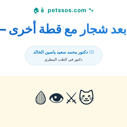
🧴🏠
petssos.com
🐾
د شجار مع قطة أخرى – ا
👨‍⚕️ دكتور محمد سعيد ياسين الخالد
دكتور في الطب البيطري
🐱⚔️👁️🩸