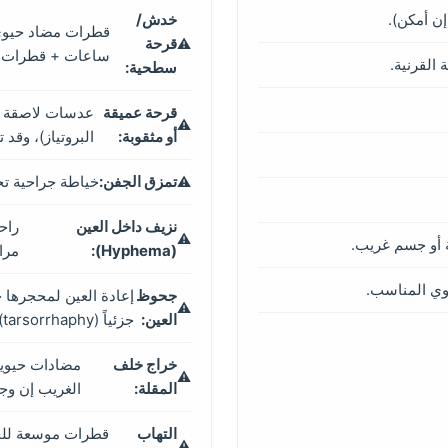
ن أمكن).
خدش/
قرحة
ساعات + قطرات مرطب
القرنية.
سطحية:
قرحة عميقة
عدسات لاصقة علا
أو مثقوبة:
البروتياز)، وقد
تمزق الجفن:
خياطة جراحية تح
نزيف داخل العين
راح
 أو جسم غريب.
(Hyphema):
مراق
يوي المناسب.
جحوظ
إعادة العين لمحجرها ج
العين:
جزئياً (tarsorrhaphy). فرصة إنقاذ البصر تعتمد على سرعة التدخل.
خراج خلف
مضادات حيوية
المقلة:
الغريب إن وجد
التهاب
قطرات موسعة للحد