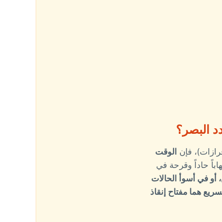
د البصر؟
رازات)، فإن
الوقت
باً حاداً وقرحة في
أو في أسوأ الحالات
سريع هما مفتاح إنقاذ