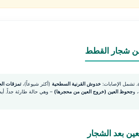
 عن شجار القطط
ة. تشمل الإصابات:
خدوش القرنية السطحية
(أكثر شيوعاً)،
تمزقات ال
، و
جحوظ العين (خروج العين من محجرها)
– وهي حالة طارئة جداً. أي
ين بعد الشجار