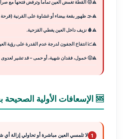
😖 القطة تغمض العين تماماً وترفض فتحها مع صرا
🌫️ ظهور بقعة بيضاء أو غشاوة على القرنية (قرحة 
🩸 نزيف داخل العين يغطي القزحية.
📈 انتفاخ الجفون لدرجة عدم القدرة على رؤية العي
🤢 خمول، فقدان شهية، أو حمى – قد تشير لعدوى جه
🆘 الإسعافات الأولية الصحيحة بعد إصابة عين قطتك بشجار
لا تلمسي العين مباشرة أو تحاولي إزالة أي 
1