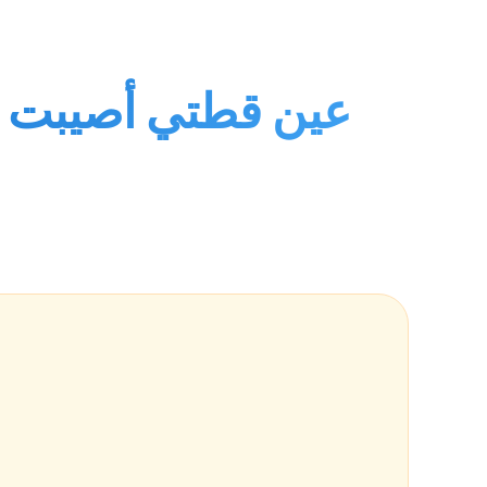
عين قطتي أصيبت بع