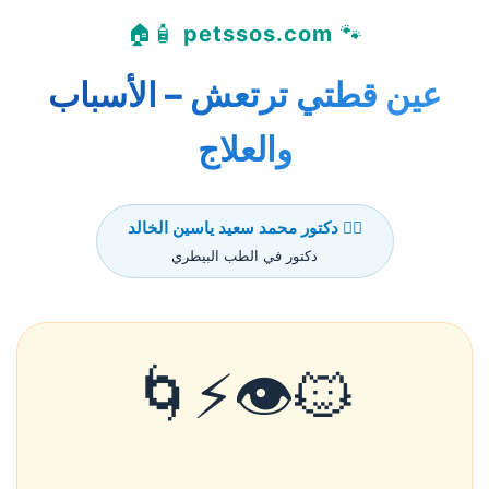
🧴🏠
petssos.com
🐾
عين قطتي ترتعش – الأسباب
والعلاج
👨‍⚕️ دكتور محمد سعيد ياسين الخالد
دكتور في الطب البيطري
🐱👁️⚡🌀