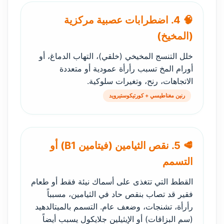
🧠 4. اضطرابات عصبية مركزية
(المخيخ)
خلل التنسج المخيخي (خلقي)، التهاب الدماغ، أو
أورام المخ تسبب رأرأة عمودية أو متعددة
الاتجاهات، رنح، وتغيرات سلوكية.
رنين مغناطيسي + كورتيكوستيرويد
🥩 5. نقص الثيامين (فيتامين B1) أو
التسمم
القطط التي تتغذى على أسماك نيئة فقط أو طعام
فقير قد تصاب بنقص حاد في الثيامين، مسبباً
رأرأة، تشنجات، وضعف عام. التسمم بالميتالدهيد
(سم البزاقات) أو الإيثيلين جلايكول يسبب أيضاً