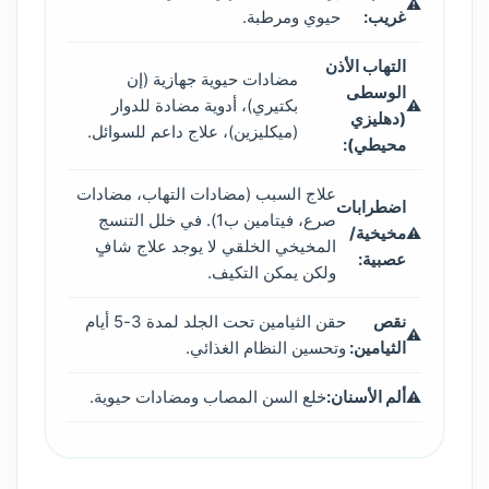
غريب:
حيوي ومرطبة.
التهاب الأذن
مضادات حيوية جهازية (إن
الوسطى
بكتيري)، أدوية مضادة للدوار
(دهليزي
(ميكليزين)، علاج داعم للسوائل.
محيطي):
علاج السبب (مضادات التهاب، مضادات
اضطرابات
صرع، فيتامين ب1). في خلل التنسج
مخيخية/
المخيخي الخلقي لا يوجد علاج شافٍ
عصبية:
ولكن يمكن التكيف.
نقص
حقن الثيامين تحت الجلد لمدة 3-5 أيام
الثيامين:
وتحسين النظام الغذائي.
ألم الأسنان:
خلع السن المصاب ومضادات حيوية.