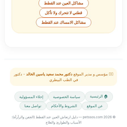
مشاكل العين عند القطط
قطتي لا تتحرك ولا تأكل
مشاكل الامساك عند القطط
👨‍⚕️ مؤسس و مدير الموقع
دكتور محمد سعيد ياسين الخالد
- دكتور
في الطب البيطري
🏠 الرئيسية
سياسة الخصوصية
إخلاء المسؤولية
عن الموقع
الشروط والأحكام
تواصل معنا
© 2026 petssos.com — دليل ارتعاش العين عند القطط (الجفن والرأرأة):
الأسباب والطوارئ والعلاج