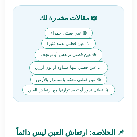
📖 مقالات مختارة لك
🔴 عين قطتي حمراء
💧 عين قطتي تدمع كثيرًا
👁️ عين قطتي ترتعش أو ترتجف
🌫️ عين قطتي فيها غشاوة أو لون أزرق
🧶 عين قطتي تحكها باستمرار بالأرض
🌀 قطتي تدور أو تفقد توازنها مع ارتعاش العين
📌 الخلاصة: ارتعاش العين ليس دائماً