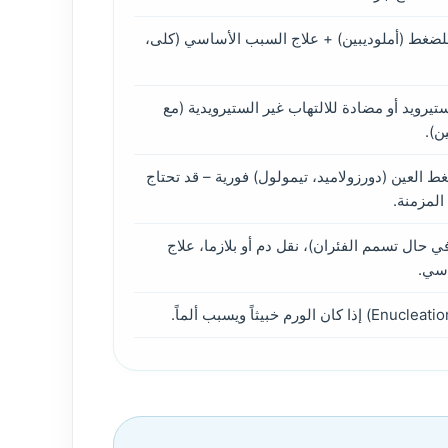
لضغط (أملوديبين) + علاج السبب الأساسي (كلى،
رويد أو مضادة للالتهاب غير الستيرويدية (مع
ن).
العين (دورزولاميد، تيمولول) فورية – قد تحتاج
المزمنة.
امين K1 (في حال تسمم الفئران)، نقل دم أو بلازما، علاج
سي.