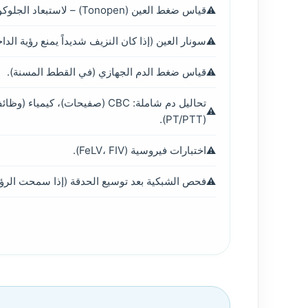
قياس ضغط العين (Tonopen) – لاستبعاد الجلوكوما الثانوي.
سونار العين (إذا كان النزيف شديداً يمنع رؤية الدا
قياس ضغط الدم الجهازي (في القطط المسنة).
تحاليل دم شاملة: CBC (صفيحات)، كيم
(PT/PTT).
اختبارات فيروسية (FeLV، FIV).
فحص الشبكية بعد توسيع الحدقة (إذا سمحت الرؤي