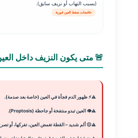
(بسبب التهاب أو نزيف سابق).
خافضات ضغط العين فورية
🚨 متى يكون النزيف داخل العين 
⚡ ظهور الدم فجأة في العين (خاصة بعد صدمة).
👁️ العين تبدو منتفخة أو جاحظة (Proptosis).
😖 ألم شديد – القطة تغمض العين، تفركها، أو تص