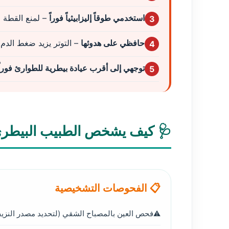
استخدمي طوقاً إليزابيثياً فوراً
– لمنع القطة 
3
حافظي على هدوئها
– التوتر يزيد ضغط الدم 
4
توجهي إلى أقرب عيادة بيطرية للطوارئ فوراً
5
🩺 كيف يشخص الطبيب البيطري
📋 الفحوصات التشخيصية
فحص العين بالمصباح الشقي (لتحديد مصدر النزي