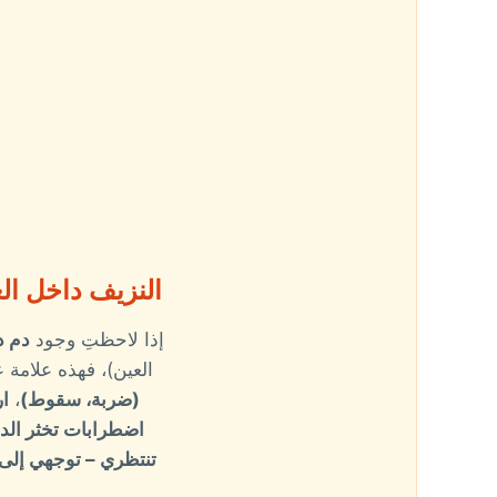
النزيف داخل العين (Hyphema): حالة طارئة تهدد البصر وت
إذا لاحظتِ وجود
دم د
العين)، فهذه علامة
(ضربة، سقوط)
،
ار
اضطرابات تخثر الد
تنتظري – توجهي إلى 