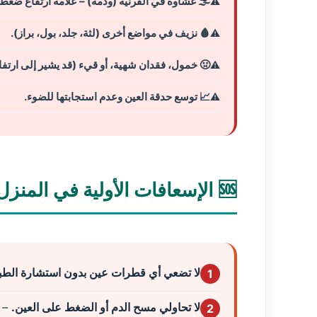
🌫️ غشاوة في القرنية (وذمة) – علامة ارتفاع ضغط 
🩸 نزيف في مواضع أخرى (لثة، جلد، بول، براز).
🤢 خمول، فقدان شهية، أو قيء (قد يشير إلى ارتفا
📈 توسع حدقة العين وعدم استجابتها للضوء.
🆘 الإسعافات الأولية في المنزل (قبل الذهاب للطبيب)
لا تضعي أي قطرات عين بدون استشارة الطب
1
لا تحاولي مسح الدم أو الضغط على العين.
– ق
2