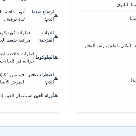
ارتفاع ضغط
أدوية خافضة ل
خل).
الدم:
غدة درقية).
التهاب
قطرات كورتيكوستي
القزحية:
مراقبة ضغط العي
ياء (وظائف الكلى، الكبد)، زمن التخثر
قطرات خافضة لضغط 
الجلوكوما:
جراحة في الحالات 
اضطراب تخثر
فيت
ة).
الدم:
المرض الأسا
أورام العين:
استئصال العين (Enucleation) إذا كان الورم خبيثاً ويسبب ألماً.