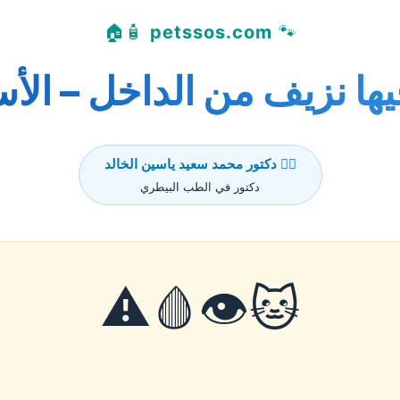
🧴🏠
petssos.com
🐾
ا نزيف من الداخل – الأس
👨‍⚕️ دكتور محمد سعيد ياسين الخالد
دكتور في الطب البيطري
🐱👁️🩸⚠️