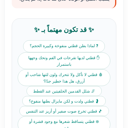
✨ قد تكون مهتماً بـ ✨
❓ لماذا بطن قطتي منفوخة وكبيرة الحجم؟
✋ قطتي لديها تقرحات في الفم وتحك وجهها
باستمرار
🩸 قطتي لا تأكل ولا تتحرك ولون لثتها شاحب أو
أزرق، هل هذا خطير جدًا؟
🦵 شلل القدمين الخلفيتين عند القطط
🤰 قطتي ولدت و لكن مايزال بطنها منفوخ؟
🎵 قطتي تخرج صوت صفير أو أزيز عند التنفس
❄️ قطتي يتساقط شعرها مع وجود قشرة أو
قشور