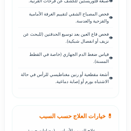
صبغة فلوريسئين للكشف عن قرحات القرنية.
فحص المصباح الشقي لتقييم الغرفة الأمامية
والقزحية والعدسة.
فحص قاع العين بعد توسيع الحدقتين (للبحث عن
نزيف أو انفصال شبكية).
قياس ضغط الدم الجهازي (خاصة في القطط
المسنة).
أشعة مقطعية أو رنين مغناطيسي للرأس في حالة
الاشتباه بورم أو إصابة دماغية.
💊 خيارات العلاج حسب السبب
علاج السبب الأساسي (مضادات حيوية