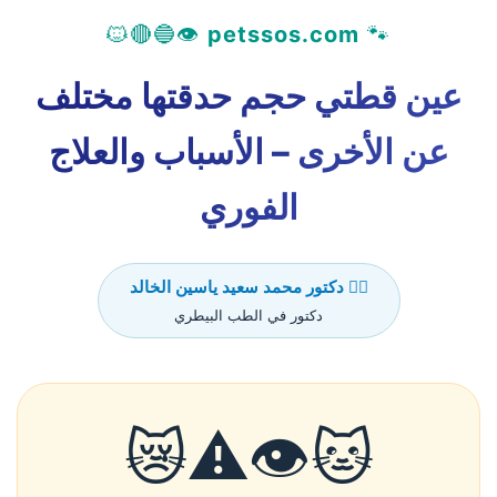
👁️🔵🔴🐱
petssos.com
🐾
عين قطتي حجم حدقتها مختلف
عن الأخرى – الأسباب والعلاج
الفوري
👨‍⚕️ دكتور محمد سعيد ياسين الخالد
دكتور في الطب البيطري
🐱👁️⚠️😿