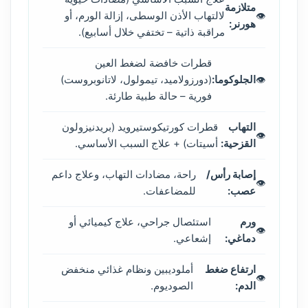
متلازمة
لالتهاب الأذن الوسطى، إزالة الورم، أو
هورنر:
مراقبة ذاتية – تختفي خلال أسابيع).
قطرات خافضة لضغط العين
الجلوكوما:
(دورزولاميد، تيمولول، لاتانوبروست)
فورية – حالة طبية طارئة.
التهاب
قطرات كورتيكوستيرويد (بريدنيزولون
القزحية:
أسيتات) + علاج السبب الأساسي.
إصابة رأس/
راحة، مضادات التهاب، وعلاج داعم
عصب:
للمضاعفات.
ورم
استئصال جراحي، علاج كيميائي أو
دماغي:
إشعاعي.
ارتفاع ضغط
أملوديبين ونظام غذائي منخفض
الدم:
الصوديوم.