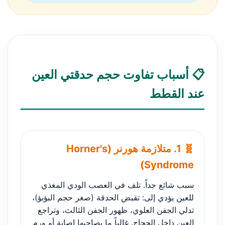
📋 أسباب تفاوت حجم حدقتي العين
عند القطط
🧬 1. متلازمة هورنر (Horner's
Syndrome)
سبب شائع جداً. تلف في العصب الودي المغذي
للعين يؤدي إلى: تقبض الحدقة (صغر حجم البؤبؤ)،
تدلي الجفن العلوي، ظهور الجفن الثالث، وتراجع
العين داخل الحجاج. غالباً ما يصاحبها إصابة أو ورم