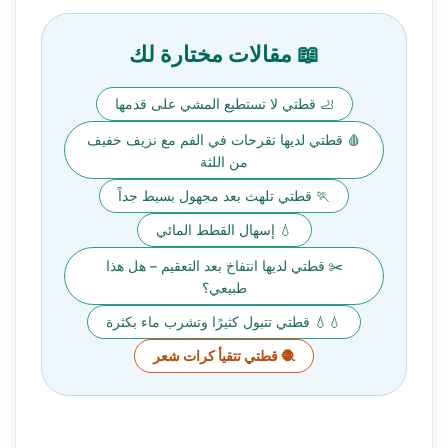
📖 مقالات مختارة لك
🦶 قطتي لا تستطيع المشي على قدمها
🩸 قطتي لديها تقرحات في الفم مع نزيف خفيف
من اللثة
🏃 قطتي تلهث بعد مجهول بسيط جداً
💧 إسهال القطط المائي
✂️ قطتي لديها انتفاخ بعد التعقيم – هل هذا
طبيعي؟
💧💧 قطتي تتبول كثيرًا وتشرب ماء بكثرة
🧶 قطتي تتقيأ كرات شعر