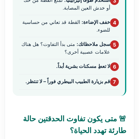
استخدم طوقاً إليزابيثياً:
لمنع القطة من حك
3
أو خدش العين المصابة.
خفف الإضاءة:
القطة قد تعاني من حساسية
4
للضوء.
سجل ملاحظاتك:
متى بدأ التفاوت؟ هل هناك
5
علامات عصبية أخرى؟
لا تعطِ مسكنات بشرية أبداً.
6
قم بزيارة الطبيب البيطري فوراً – لا تنتظر.
7
🚨 متى يكون تفاوت الحدقتين حالة
طارئة تهدد الحياة؟