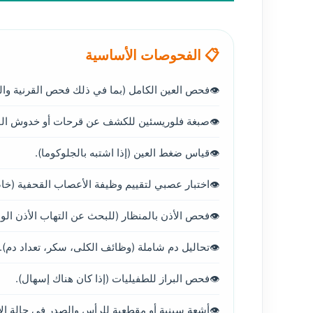
📋 الفحوصات الأساسية
فحص العين الكامل (بما في ذلك فحص القرنية وال
صبغة فلوريسئين للكشف عن قرحات أو خدوش القر
قياس ضغط العين (إذا اشتبه بالجلوكوما).
اختبار عصبي لتقييم وظيفة الأعصاب القحفية (خا
فحص الأذن بالمنظار (للبحث عن التهاب الأذن ال
تحاليل دم شاملة (وظائف الكلى، سكر، تعداد دم).
فحص البراز للطفيليات (إذا كان هناك إسهال).
أشعة سينية أو مقطعية للرأس والصدر في حالة الاش