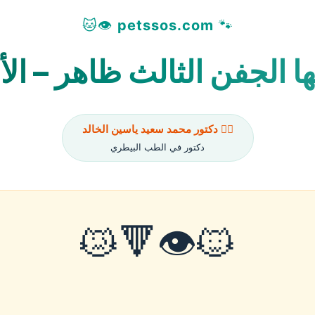
👁️🐱
petssos.com
🐾
 الجفن الثالث ظاهر – الأ
👨‍⚕️ دكتور محمد سعيد ياسين الخالد
دكتور في الطب البيطري
🐱👁️🔻😿