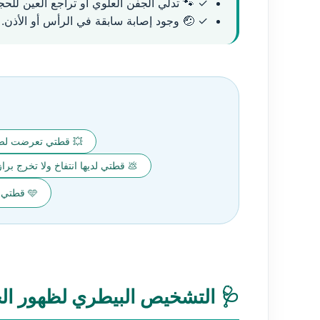
 تدلي الجفن العلوي أو تراجع العين للحجاج.
✓ 🤕 وجود إصابة سابقة في الرأس أو الأذن.
 ولا تستطيع المشي
ا تخرج برازاً (إمساك) – ما السبب؟
🩵 قطتي تلهث ولسانها أو لثتها زرقاء
ص البيطري لظهور الجفن الثالث