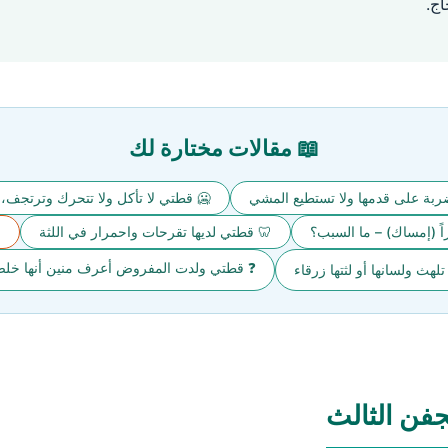
✓ 
📖 مقالات مختارة لك
ا تتحرك وترتجف، ما السبب المحتمل؟
💥 قطتي تعرضت لضربة على قدمها
ً
🦷 قطتي لديها تقرحات واحمرار في اللثة
💩 قطتي لديها انتفاخ ول
ولدت المفروض أعرف منين أنها خلصت ولاده
🩺 التشخي