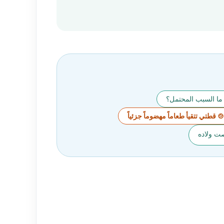
 ما السبب المحتمل؟
 قطتي تتقيأ طعاماً مهضوماً جزئياً
ت ولاده