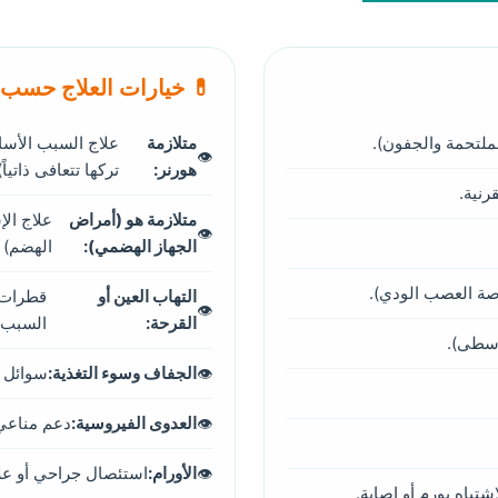
💊 خيارات العلاج حسب
ملتحمة والجفون).
متلازمة
علاج السبب الأساس
هورنر:
تركها تتعافى ذاتياً)
نية.
متلازمة هو (أمراض
علاج ال
الجهاز الهضمي):
الهضم) –
صة العصب الودي).
التهاب العين أو
قطرات 
القرحة:
السبب.
وسطى).
الجفاف وسوء التغذية:
سوائل و
العدوى الفيروسية:
دعم مناعي،
الأورام:
استئصال جراحي أو عل
تباه بورم أو إصابة.