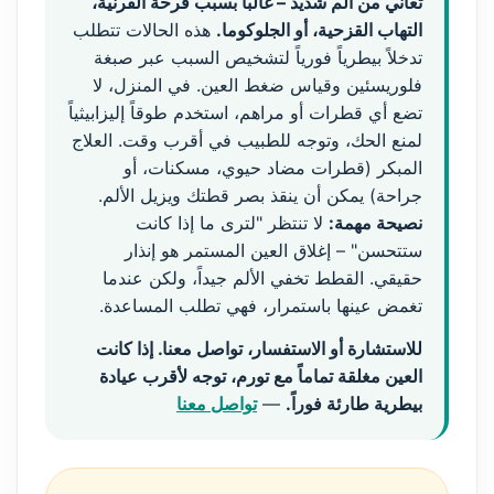
تعاني من ألم شديد – غالباً بسبب قرحة القرنية،
التهاب القزحية، أو الجلوكوما.
هذه الحالات تتطلب
تدخلاً بيطرياً فورياً لتشخيص السبب عبر صبغة
فلوريسئين وقياس ضغط العين. في المنزل، لا
تضع أي قطرات أو مراهم، استخدم طوقاً إليزابيثياً
لمنع الحك، وتوجه للطبيب في أقرب وقت. العلاج
المبكر (قطرات مضاد حيوي، مسكنات، أو
جراحة) يمكن أن ينقذ بصر قطتك ويزيل الألم.
نصيحة مهمة:
لا تنتظر "لترى ما إذا كانت
ستتحسن" – إغلاق العين المستمر هو إنذار
حقيقي. القطط تخفي الألم جيداً، ولكن عندما
تغمض عينها باستمرار، فهي تطلب المساعدة.
للاستشارة أو الاستفسار، تواصل معنا. إذا كانت
العين مغلقة تماماً مع تورم، توجه لأقرب عيادة
بيطرية طارئة فوراً.
—
تواصل معنا