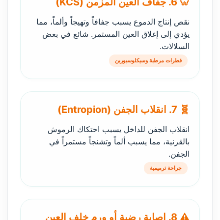
🦷 6. جفاف العين المزمن (KCS)
نقص إنتاج الدموع يسبب جفافاً وتهيجاً وألماً، مما
يؤدي إلى إغلاق العين المستمر. شائع في بعض
السلالات.
قطرات مرطبة وسيكلوسبورين
🧬 7. انقلاب الجفن (Entropion)
انقلاب الجفن للداخل يسبب احتكاك الرموش
بالقرنية، مما يسبب ألماً وتشنجاً مستمراً في
الجفن.
جراحة ترميمية
⚠️ 8. إصابة رضية أو ورم خلف العين