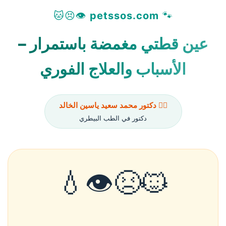
👁️😣🐱
petssos.com
🐾
عين قطتي مغمضة باستمرار –
الأسباب والعلاج الفوري
👨‍⚕️ دكتور محمد سعيد ياسين الخالد
دكتور في الطب البيطري
🐱😣👁️💧