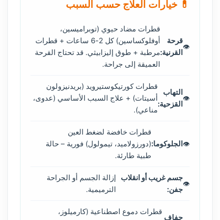
💊 خيارات العلاج حسب السبب
قطرات مضاد حيوي (توبراميسين،
قرحة
أوفلوكساسين) كل 2-6 ساعات + قطرات
القرنية:
مرطبة + طوق إليزابيثي. قد تحتاج القرحة
العميقة إلى جراحة.
قطرات كورتيكوستيرويد (بريدنيزولون
التهاب
أسيتات) + علاج السبب الأساسي (عدوى،
القزحية:
مناعي).
قطرات خافضة لضغط العين
الجلوكوما:
(دورزولاميد، تيمولول) فورية – حالة
طبية طارئة.
جسم غريب أو انقلاب
إزالة الجسم أو الجراحة
جفن:
الترميمية.
قطرات دموع اصطناعية (كارميلوز،
جفاف