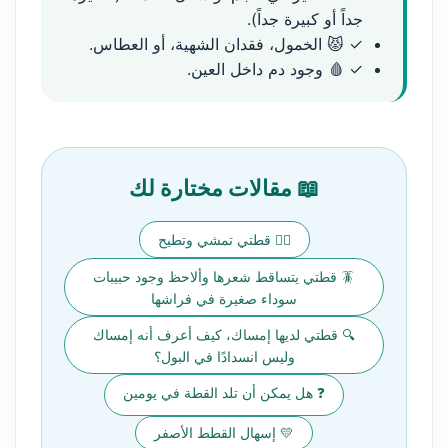
جداً أو كبيرة جداً).
✓ 😾 الخمول، فقدان الشهية، أو العطاس.
✓ 🩸 وجود دم داخل العين.
📖 مقالات مختارة لك
🚶‍♂️ قطتي تمشي وتطيح
🪳 قطتي يتساقط شعرها وألاحظ وجود حبيبات
سوداء صغيرة في فراشها
🔍 قطتي لديها إمساك، كيف أعرف أنه إمساك
وليس انسدادًا في البول؟
❓ هل يمكن أن تلد القطة في يومين
💛 إسهال القطط الأصفر