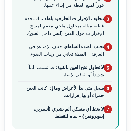
فوراً لمنع القطة من إيذاء عينها.
تنظيف الإفرازات الخارجية بلطف:
استخدم
3
قطنة مبللة بمحلول ملحي معقم لمسح
الإفرازات حول العين (ليس داخل العين).
تجنب الضوء الساطع:
خفف الإضاءة في
4
الغرفة – القطة تعاني من رهاب الضوء.
لا تحاول فتح العين بالقوة:
قد تسبب ألماً
5
شديداً أو تفاقم الإصابة.
سجل متى بدأ الأعراض وما إذا كانت العين
6
حمراء أو بها إفرازات.
لا تعطِ أي مسكن ألم بشري (أسبرين،
7
إيبوبروفين) – سام للقطط.