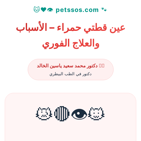
👁️❤️🐱
petssos.com
🐾
عين قطتي حمراء – الأسباب
والعلاج الفوري
👨‍⚕️ دكتور محمد سعيد ياسين الخالد
دكتور في الطب البيطري
🐱👁️🔴😿