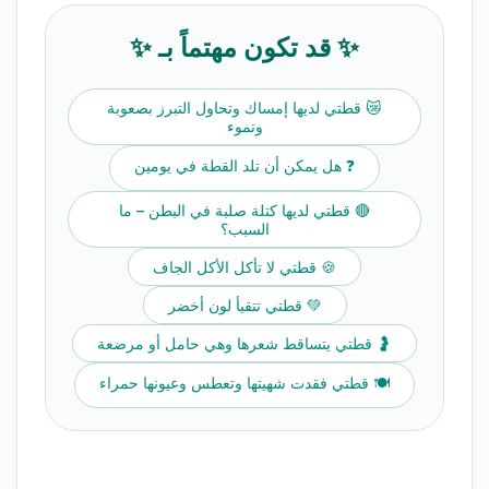
✨ قد تكون مهتماً بـ ✨
😿 قطتي لديها إمساك وتحاول التبرز بصعوبة
وتموء
❓ هل يمكن أن تلد القطة في يومين
🔴 قطتي لديها كتلة صلبة في البطن – ما
السبب؟
🍪 قطتي لا تأكل الأكل الجاف
💚 قطتي تتقيأ لون أخضر
🤰 قطتي يتساقط شعرها وهي حامل أو مرضعة
🍽️ قطتي فقدت شهيتها وتعطس وعيونها حمراء