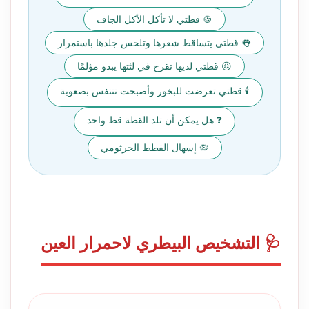
🍪 قطتي لا تأكل الأكل الجاف
👅 قطتي يتساقط شعرها وتلحس جلدها باستمرار
😖 قطتي لديها تقرح في لثتها يبدو مؤلمًا
🕯️ قطتي تعرضت للبخور وأصبحت تتنفس بصعوبة
❓ هل يمكن أن تلد القطة قط واحد
🦠 إسهال القطط الجرثومي
🩺 التشخيص البيطري لاحمرار العين