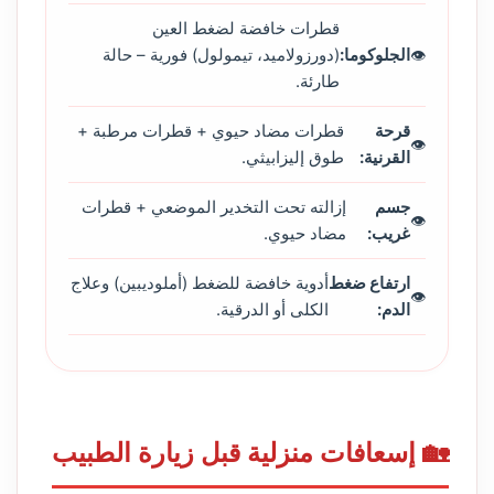
قطرات خافضة لضغط العين
الجلوكوما:
(دورزولاميد، تيمولول) فورية – حالة
طارئة.
قرحة
قطرات مضاد حيوي + قطرات مرطبة +
القرنية:
طوق إليزابيثي.
جسم
إزالته تحت التخدير الموضعي + قطرات
غريب:
مضاد حيوي.
ارتفاع ضغط
أدوية خافضة للضغط (أملوديبين) وعلاج
الدم:
الكلى أو الدرقية.
🏡 إسعافات منزلية قبل زيارة الطبيب