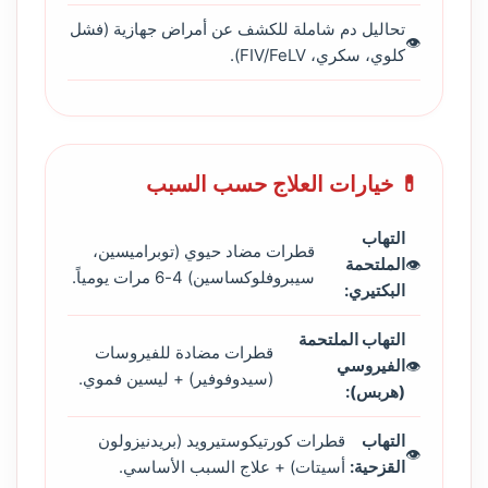
تحاليل دم شاملة للكشف عن أمراض جهازية (فشل
كلوي، سكري، FIV/FeLV).
💊 خيارات العلاج حسب السبب
التهاب
قطرات مضاد حيوي (توبراميسين،
الملتحمة
سيبروفلوكساسين) 4-6 مرات يومياً.
البكتيري:
التهاب الملتحمة
قطرات مضادة للفيروسات
الفيروسي
(سيدوفوفير) + ليسين فموي.
(هربس):
التهاب
قطرات كورتيكوستيرويد (بريدنيزولون
القزحية:
أسيتات) + علاج السبب الأساسي.