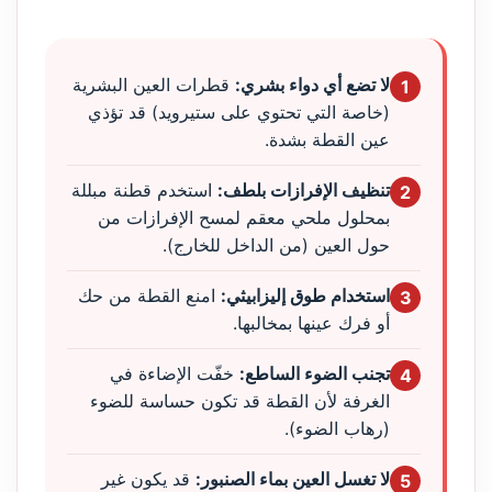
لا تضع أي دواء بشري:
قطرات العين البشرية
1
(خاصة التي تحتوي على ستيرويد) قد تؤذي
عين القطة بشدة.
تنظيف الإفرازات بلطف:
استخدم قطنة مبللة
2
بمحلول ملحي معقم لمسح الإفرازات من
حول العين (من الداخل للخارج).
استخدام طوق إليزابيثي:
امنع القطة من حك
3
أو فرك عينها بمخالبها.
تجنب الضوء الساطع:
خفّت الإضاءة في
4
الغرفة لأن القطة قد تكون حساسة للضوء
(رهاب الضوء).
لا تغسل العين بماء الصنبور:
قد يكون غير
5