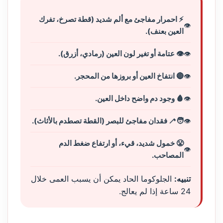
⚡ احمرار مفاجئ مع ألم شديد (قطة تصرخ، تفرك
العين بعنف).
👁️ عتامة أو تغير لون العين (رمادي، أزرق).
🔴 انتفاخ العين أو بروزها من المحجر.
🩸 وجود دم واضح داخل العين.
🧑‍🦯 فقدان مفاجئ للبصر (القطة تصطدم بالأثاث).
😤 خمول شديد، قيء، أو ارتفاع ضغط الدم
المصاحب.
تنبيه:
الجلوكوما الحاد يمكن أن يسبب العمى خلال
24 ساعة إذا لم يعالج.