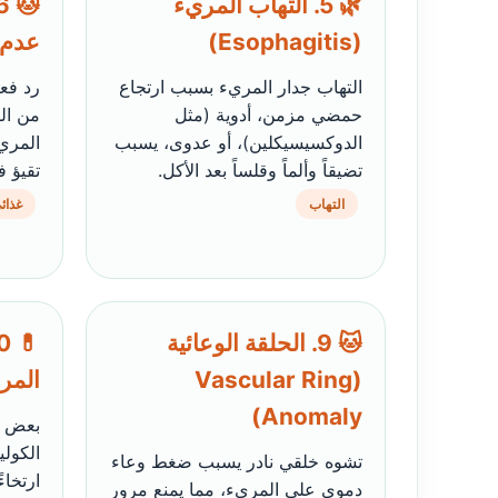
🌿 5. التهاب المريء
(Esophagitis)
عدم 
التهاب جدار المريء بسبب ارتجاع
رد فع
حمضي مزمن، أدوية (مثل
من ال
الدوكسيسيكلين)، أو عدوى، يسبب
المري
تضيقاً وألماً وقلساً بعد الأكل.
تقيؤ ف
التهاب
غذائ
🐱 9. الحلقة الوعائية
(Vascular Ring
المر
Anomaly)
بعض ا
الكول
تشوه خلقي نادر يسبب ضغط وعاء
ارتخا
دموي على المريء، مما يمنع مرور