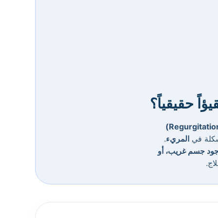
ؤاً حقيقياً؟
شكلة في
المريء
.
ود جسم غريب، أو
اج.