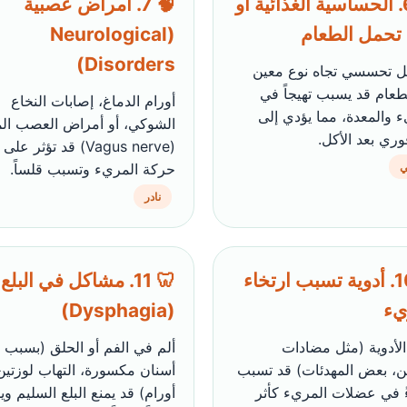
🐱 6. الحساسية الغذائية أو
🧠 7. أمراض عصبية
تحمل الطعام
(Neurological
Disorders)
ل تحسسي تجاه نوع معين
طعام قد يسبب تهيجاً في
أورام الدماغ، إصابات النخاع
ء والمعدة، مما يؤدي إلى
الشوكي، أو أمراض العصب الم
وري بعد الأكل.
(Vagus nerve) قد تؤثر على
ي
حركة المريء وتسبب قلساً.
نادر
💊 10. أدوية تسبب ارتخاء
🦷 11. مشاكل في البلع
يء
(Dysphagia)
لأدوية (مثل مضادات
ألم في الفم أو الحلق (بسبب
ين، بعض المهدئات) قد تسبب
أسنان مكسورة، التهاب لوزتين،
ءً في عضلات المريء كأثر
أورام) قد يمنع البلع السليم و