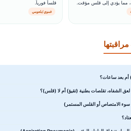
، مما يؤدي إلى قلس مؤقت.
قلساً فورياً.
فموي/بلعومي
راقبتها
) أم بعد ساعات؟
لعق الشفاه، تقلصات بطنية (تقيؤ) أم لا (قلس)؟
 سوء الامتصاص أو القلس المستمر)
تاد؟