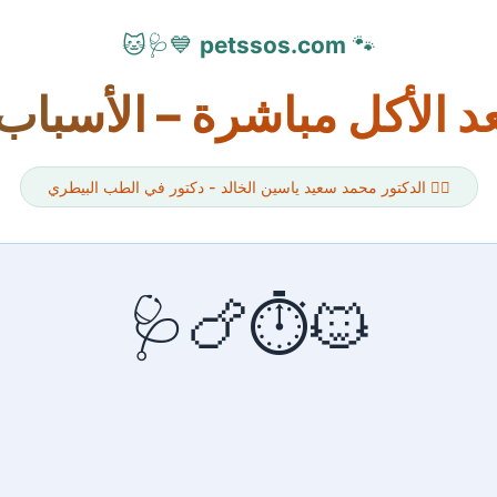
💙🩺🐱
petssos.com
🐾
د الأكل مباشرة – الأسباب 
👨‍⚕️ الدكتور محمد سعيد ياسين الخالد - دكتور في الطب البيطري
🐱⏱️🍗🩺