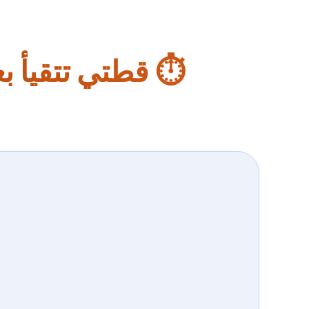
⏱️ قطتي تتقيأ بع