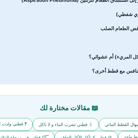
لطعام للرئتين (Aspiration Pneumonia)
ئوي شفطي)
، رفض الطعام الصلب
كل المريء) أم عشوائي؟
تتنافس مع قطط أخرى؟
📖 مقالات مختارة لك
❓ قطتي ولدت ا
هال القطط المائي
💧 قطتي تشرب الماء و لا تاكل
قط واحد
🍪 قطتي لا تأكل الأكل الجاف
😴 قطتي في مرحلة الولادة و