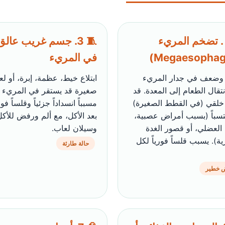
🫀 2. تضخم المريء
🧵 3. جسم غريب عالق
في المريء
وضعف في جدار المريء
ابتلاع خيط، عظمة، إبرة، أو لع
نتقال الطعام إلى المعدة. قد
صغيرة قد يستقر في المريء
خلقي (في القطط الصغيرة)
مسبباً انسداداً جزئياً وقلساً فوري
تسباً (بسبب أمراض عصبية،
بعد الأكل، مع ألم ورفض للأكل
 العضلي، أو قصور الغدة
وسيلان لعاب.
ة). يسبب قلساً فورياً لكل
حالة طارئة
 خطير