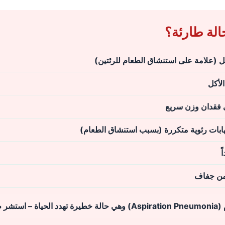
⚠️ متى يكو
🔴 إذا كانت القطة تختنق أو تسعل بشدة 
🔴 إ
🔴 إذا كان القلس
🔴 إذا كانت القطة تعاني من سعال مزمن أو 

🔴 إذا كا
⚠️ ال