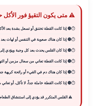
ن التقيؤ فور الأكل حالة طارئة؟
بعد الأكل (علامة على استنشاق الطعام للرئتين)
ذا كان هناك صعوبة في التنفس أو لهاث بعد الأكل
 يحدث بعد كل وجبة ويؤدي إلى فقدان وزن سريع
التهابات رئوية متكررة (بسبب استنشاق الطعام)
 إذا كان هناك دم في القيء أو رائحة كريهة جداً
نت القطة خاملة جداً، لا تأكل، أو تعاني من جفاف
قلس المتكرر قد يؤدي إلى استنشاق الطعام (Aspiration Pneumonia) وهي حالة خطيرة تهدد الحياة – استشر طبيباً بيطرياً فوراً!