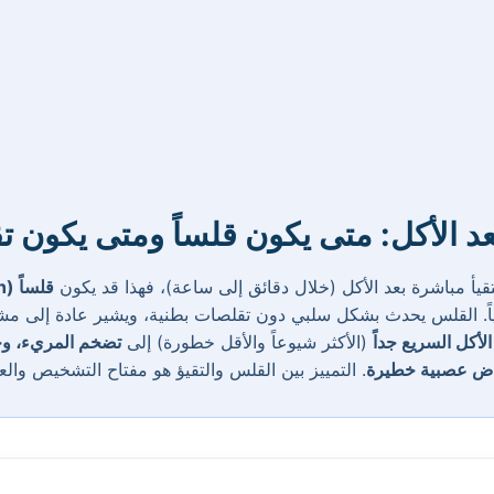
بعد الأكل: متى يكون قلساً ومتى يكون تقي
قيأ مباشرة بعد الأكل (خلال دقائق إلى ساعة)، فهذا قد يكون
قلساً (Regurgitation)
قياً. القلس يحدث بشكل سلبي دون تقلصات بطنية، ويشير عادة إلى م
الأكل السريع جداً
(الأكثر شيوعاً والأقل خطورة) إلى
تضخم المريء، وج
ض عصبية خطيرة
. التمييز بين القلس والتقيؤ هو مفتاح التشخيص والعل