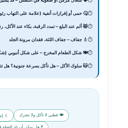
🗣️ سعال مزمن أو صعوبة في التنفس – قد يشير إلى استنشاق ا
🤒 حمى أو إفرازات أنفية (علامة على التهاب ر
😾 ألم عند البلع – تمدد الرقبة، بكاء عند الأكل
💧 جفاف – جفاف اللثة، فقدان مرونة الجلد
🍽️ شكل الطعام المخرج – على شكل أنبوبي (ش
🐱 سلوك الأكل – هل تأكل بسرعة جنونية؟ هل 
🍽️ قطتي لا تأكل ولا تتحرك
💧 إس
❓ هل يمكن أن تلد القطة 