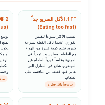
🏃‍♂️ 1. الأكل السريع جداً
(Megaesophagus)
(Eating too fast)
السبب الأكثر شيوعاً للقلس
توسع 
الفوري. عندما تأكل القطة بسرعة
يمنع ا
كبيرة، تبتلع كمية كبيرة من الهواء
يكون 
مع الطعام، مما يسبب تمدداً في
أو مك
المريء وقلساً فورياً للطعام غير
الوهن
المهضوم. شائع في المنازل التي
الكظري
تعاني فيها قطط من منافسة على
وجبة.
الطعام.
مرض
شائع جداً وأقل خطورة