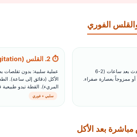
والقلس الفوري
⏱️ 2. القلس (Regurgitation) – فوري
عملية نشطة: تقلصات بطنية، غثيان، لعاب زائد. يحدث بعد ساعات (2-6
عملية سلبية: بدون تقلصات بطن
أو ممزوجاً بعصارة صفراء.
الأكل (دقائق إلى ساعة). ال
المريء). القطة تبدو طبيعية ق
سلبي + فوري
 مباشرة بعد الأكل