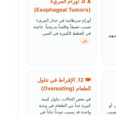
🎗️ 8. أورام المريء
(Esophageal Tumors)
أورام سرطانية في جدار المريء
تسبب تضيقاً وقلساً تدريجياً، خاصة
في القطط الكبيرة في السن.
بهم
نادر
🍽️ 12. الإفراط في تناول
الطعام (Overeating)
في بعض الحالات، تناول كمية
 أو
كبيرة جداً من الطعام في وجبة
يسبب
واحدة قد يسبب تمدداً حاداً في