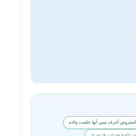
لمفروض أعرف منين أنها خلصت ولاده
 لكنها خاملة و لا تتحرك